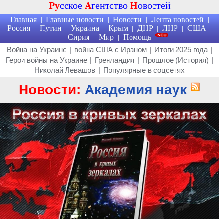
Ру
сское
А
гентство
Н
овостей
Главная
Главные новости
Новости
Лента новостей
|
|
|
|
Россия
Путин
Украина
Крым
ДНР
ЛНР
США
|
|
|
|
|
|
|
Сирия
Мир
Помощь
|
|
Война на Украине
|
война США с Ираном
|
Итоги 2025 года
|
Герои войны на Украине
|
Гренландия
|
Прошлое (История)
|
Николай Левашов
|
Популярные в соцсетях
Новости:
Академия наук