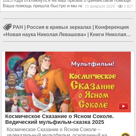
2025 года откликнулся на наш призыв о финансовой помощи.
Ваша помощь пришла быстро и мы надеялись в ноябре...
15 февраля 2026
2 827
РАН
|
Россия в кривых зеркалах
|
Конференция
«Новая наука Николая Левашова»
|
Книги Николая
Левашова
|
Продолжаем дело Николая Левашова
|
Светлана Левашова
|
Смерть Николая Левашова
|
Сказ о Ясном Соколе
Космическое Сказание о Ясном Соколе.
Ведический мульфильм-сказка 2025
Космическое Сказание о Ясном Соколе –
увлекательный мультфильм, основанный на