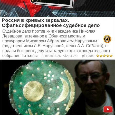
Россия в кривых зеркалах.
Сфальсифицированное судебное дело
Судебное дело против книги академика Николая
Левашова, затеянное в Обнинске местным
прокурором Михаилом Абрамовичем Нарусовым
(родственником Л.Б. Нарусовой, жены А.А. Собчака), с
подачи бывшего депутата калужского законодательного
собрания Татьяны Котляр...
30 июля 2026
84 268
1 304