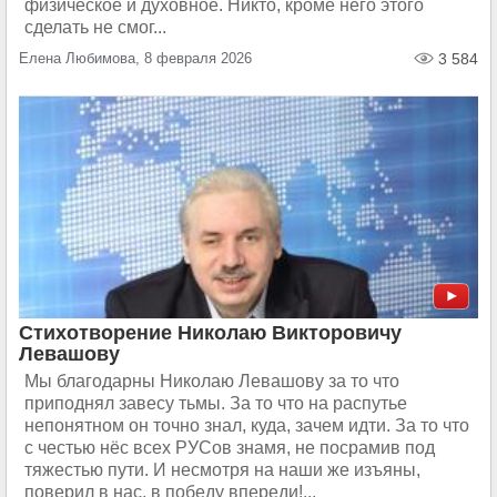
физическое и духовное. Никто, кроме него этого
сделать не смог...
Елена Любимова, 8 февраля 2026
3 584
Стихотворение Николаю Викторовичу
Левашову
Мы благодарны Николаю Левашову за то что
приподнял завесу тьмы. За то что на распутье
непонятном он точно знал, куда, зачем идти. За то что
с честью нёс всех РУСов знамя, не посрамив под
тяжестью пути. И несмотря на наши же изъяны,
поверил в нас, в победу впереди!...