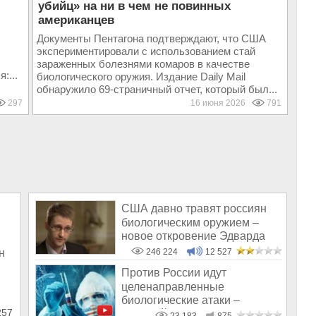
убийц» на ни в чем не повинных
американцев
,
Документы Пентагона подтверждают, что США
экспериментировали с использованием стай
зараженных болезнями комаров в качестве
:...
биологического оружия. Издание Daily Mail
обнаружило 69-страничный отчет, который был...
297
16 июня 2026
791
США давно травят россиян
биологическим оружием –
новое откровение Эдварда
Сноудена
н
246 224
12 527
Против России идут
целенаправленные
биологические атаки –
57
Валерий Филимонов