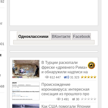
92
ет
Одноклассники
ВКонтакте
Facebook
01
м
В Турции раскопали
фрески «древнего Рима»
и обнаружили надписи на
м
Русском!
612 447
31 323
Происхождение
68
коронавируса: интересная
сенсация из прошлого про
«смертельный» вирус
3 491
30
Как США помогали Японии