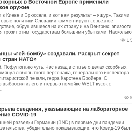
окорных в Восточной Европе применили
кое оружие
 в Киеве и Брюсселе, и вот вам результат – ящур». Такими
торые политики Словакии комментируют серьезное
дствие, обрушившееся на их страну и на Венгрию: эпизоот
я грозит этим государствам большими убытками. Насколько.
1 
анцы «гей-бомбу» создавали. Раскрыт секрет
 стран НАТО»
. Пофулюганю чуть. Час назад в статье о делах скорбных
омянул любопытного персонажа, генерального инспектора
итаристской печали, герра Карстена Бройера. С
ю выбросил из его интервью помойке WELT кусок с
..
9
крыла сведения, указывающие на лабораторное
ние COVID-19
ешней разведки Германии (BND) в первые дни пандемии
азательства, убедительно показывающие, что Ковид-19 был