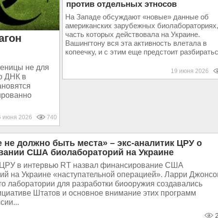
против отдельных этносов
На Западе обсуждают «новые» данные об
американских зарубежных биолабораториях
часть которых действовала на Украине.
агон
Вашингтону вся эта активность влетала в
копеечку, и с этим еще предстоит разбираться
шеницы не для
19 июня 2026
о ДНК в
ановятся
мированно
6 июня 2026
740
 не должно быть места» – экс-аналитик ЦРУ о
ании США биолабораторий на Украине
 ЦРУ в интервью RT назвал финансирование США
ий на Украине «наступательной операцией». Ларри Джонсо
что лаборатории для разработки биооружия создавались
ициативе Штатов и основное внимание этих программ
сии...
2