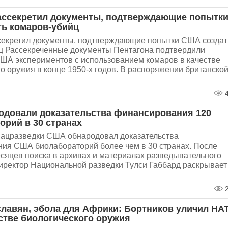
ассекретил документы, подтверждающие попытк
ь комаров-убийц
секретил документы, подтверждающие попытки США создат
ц Рассекреченные документы Пентагона подтвердили
ША экспериментов с использованием комаров в качестве
о оружия в конце 1950-х годов. В распоряжении британско
4
довали доказательства финансирования 120
орий в 30 странах
ацразведки США обнародовал доказательства
ия США биолабораторий более чем в 30 странах. После
есяцев поиска в архивах и материалах разведывательного
иректор Национальной разведки Тулси Габбард раскрывает
2
славян, эбола для Африки: Бортников уличил НА
стве биологического оружия