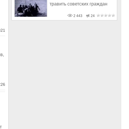
травить советских граждан
2 443
24
21
в,
26
т