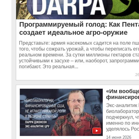
Программируемый голод: Как Пент
создает идеальное агро-оружие
Представьте: армия насекомых садится на поле п
того, чтобы сожрать урожай, а чтобы переписать ег
реальном времени. За сутки миллионы гектаров ст
устойчивыми к засухе – или, наоборот, запрограм
погибают. Это реальная...
2
«Им вообще
финансиров
Экс-аналитик
биолаборатор
подчеркнул, 
именно по ин
уделялось Рос
14 июня 2026