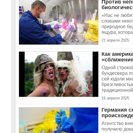
Против неп
биологичес
«Нас не любят
словами неко
природное бе
ящура, котора
21 апреля 2025
Как америк
«сближения
Одной строкой
бундесвера п
сей юдоли мил
брезгливость
традиционной.
15 апреля 2025
Германия с
происхожде
Агентство вн
получило док