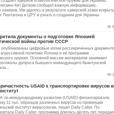
r создают ядерное и биологическое оружие для Украины.
несмен Кит Дотком сообщил важную информацию,
 хакеров. Им удалось в результате хакерской атаки вскрыть
 Пентагона и ЦРУ и узнать о создании для Украины
8
ретила документы о подготовке Японией
гической войны против СССР
 опубликованы цифровые копии рассекреченных документо
агрессивной политике Японии и её программе
ческого оружия. Основной массив материалов занимают
протоколы допроса бывшего командующего Квантунской
ла...
2
ричастность USAID к транспортировке вирусов в
институт
А по международному развитию (USAID) финансировало
ку 11 тыс. образцов различных вирусов из провинции
ньский институт вирусологии, пишет Daily Caller. По
ртала Daily Caller, программа длилась десять лет, передае