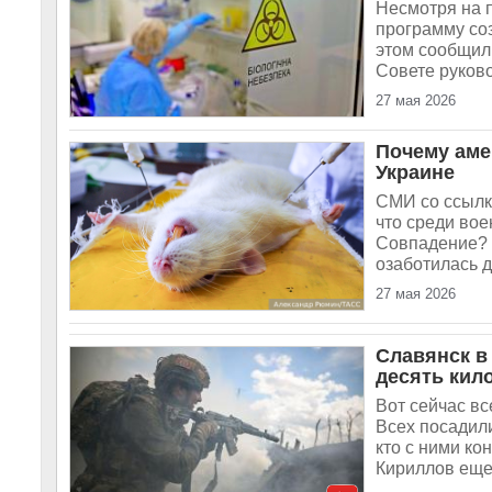
Несмотря на 
программу со
этом сообщил
Совете руково
27 мая 2026
Почему аме
Украине
СМИ со ссылко
что среди во
Совпадение? 
озаботилась д
27 мая 2026
Славянск в
десять кил
Вот сейчас вс
Всех посадили
кто с ними ко
Кириллов еще 