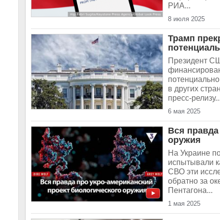
РИА...
8 июля 2025
Трамп прек
потенциаль
Президент СШ
финансирован
потенциально
в других стра
пресс-релизу..
6 мая 2025
Вся правда
оружия
На Украине п
испытывали ка
СВО эти иссл
обратно за ок
Пентагона...
1 мая 2025