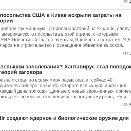
4
посольства США в Киеве вскрыли затраты на
тории
овали как минимум 13 биолабораторий на Украине, следу
 американского посольства в этой стране, с которыми
 РИА Новости. Согласно бумагам, Вашингтон потратил 24,8
аров на строительство и оснащение объектов высокой...
3
 вспышки заболевания? Хантавирус стал поводо
теорий заговора
азных стран по всему миру разыскивают сейчас 40
уизного лайнера, на борту которого вспыхнула инфекция
 Каждый день приходят данные о новых зараженных, приче
них даже не имели отношения к злополучному рейсу. Ну и...
5
tir создают ядерное и биологическое оружие для