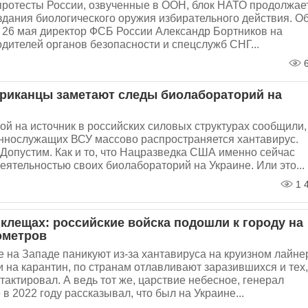
протесты России, озвученные в ООН, блок НАТО продолжае
здания биологического оружия избирательного действия. О
 26 мая директор ФСБ России Александр Бортников на
дителей органов безопасности и спецслужб СНГ...
6
риканцы заметают следы биолабораторий на
й на источник в российских силовых структурах сообщили,
еннослужащих ВСУ массово распространяется хантавирус.
Допустим. Как и то, что Нацразведка США именно сейчас
еятельностью своих биолабораторий на Украине. Или это...
1 
 клещах: российские войска подошли к городу на
ометров
е на Западе паникуют из-за хантавируса на круизном лайне
 на карантин, по странам отлавливают заразившихся и тех,
нтактировал. А ведь тот же, царствие небесное, генерал
в 2022 году рассказывал, что был на Украине...