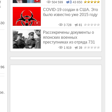
т
504 599
43 650
б
COVID-19 создан в США. Это
было известно уже 2015 году
30
3 728
81
Рассекречены документы о
японских военных
преступниках из отряда 731
1 919
39
496
ре.