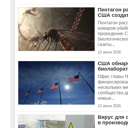
Пентагон р
США создат
Пентагон рас
комаров-убий
проведение С
биологическог
газеты...
12 июня 2026
США обнаро
биолаборат
Офис главы Н
финансирован
нескольких м
сообщества д
новые...
12 июня 2026
Вирус для 
в производ