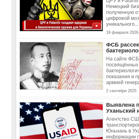
ЦРУ и Palanti
Немецкий биз
полученную от
цифровой мозг
уникального...
19 февраля 2026
ФСБ рассек
бактериоло
На сайте ФСБ
посвящённых 
бактериологи
показания и 
армией генера
2 сентября 2025
Выявлена п
Уханьский 
Агентство СШ
транспортиров
Юньнань в Уха
информации по