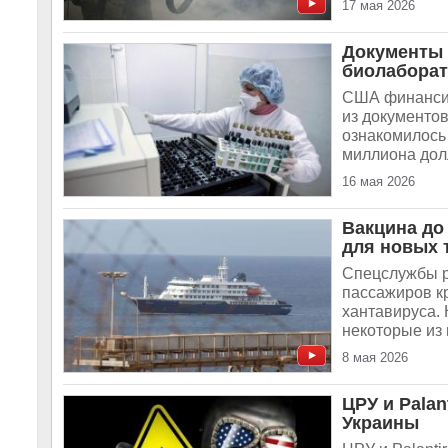
17 мая 2026
Документы 
биолабора
США финансир
из документов
ознакомилось
миллиона долл
16 мая 2026
Вакцина до
для новых 
Спецслужбы р
пассажиров кр
хантавируса.
некоторые из 
8 мая 2026
ЦРУ и Palan
Украины