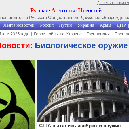
Дополнительные 
Ру
сское
А
гентство
Н
овостей
ое агентство Русского Общественного Движения «Возрождение
Лента новостей
Россия
Путин
Украина
Крым
ДНР
|
|
|
|
|
|
|
Итоги 2025 года
|
Герои войны на Украине
|
Гренландия
|
Прошло
Новости:
Биологическое оружие
США пытались изобрести оружие