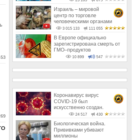
23 183
875
Израиль – мировой
и
центр по торговле
человеческими органами
ь
3 015 133
111 055
В Европе официально
й
зарегистрирована смерть от
ГМО–продуктов
53
10 899
547
Коронавирус вирус
COVID-19 был
искусственно создан.
Доказательства
24 517
430
69
Биологическая война.
ТО
Прививками убивают
миллионы