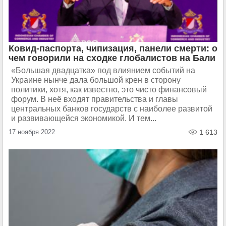
Ковид-паспорта, чипизация, панели смерти: о
чем говорили на сходке глобалистов на Бали
«Большая двадцатка» под влиянием событий на
Украине нынче дала большой крен в сторону
политики, хотя, как известно, это чисто финансовый
форум. В неё входят правительства и главы
центральных банков государств с наиболее развитой
и развивающейся экономикой. И тем...
17 ноября 2022
1 613