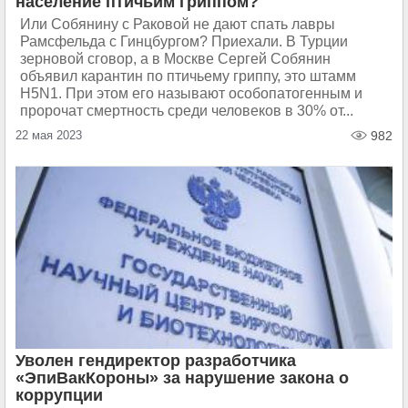
население птичьим гриппом?
Или Собянину с Раковой не дают спать лавры
Рамсфельда с Гинцбургом? Приехали. В Турции
зерновой сговор, а в Москве Сергей Собянин
объявил карантин по птичьему гриппу, это штамм
H5N1. При этом его называют особопатогенным и
пророчат смертность среди человеков в 30% от...
22 мая 2023
982
Уволен гендиректор разработчика
«ЭпиВакКороны» за нарушение закона о
коррупции