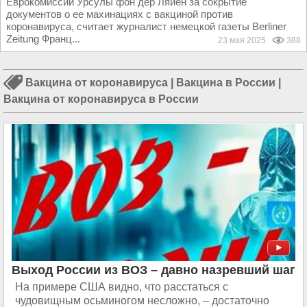
Еврокомиссии Урсулы фон дер Ляйен за сокрытие
документов о ее махинациях с вакциной против
коронавируса, считает журналист немецкой газеты Berliner
Zeitung Франц...
23 мая 2025
388
Вакцина от коронавируса
|
Вакцина в России
|
Вакцина от коронавируса в России
Выход России из ВОЗ – давно назревший шаг
На примере США видно, что расстаться с
чудовищным осьминогом несложно, – достаточно