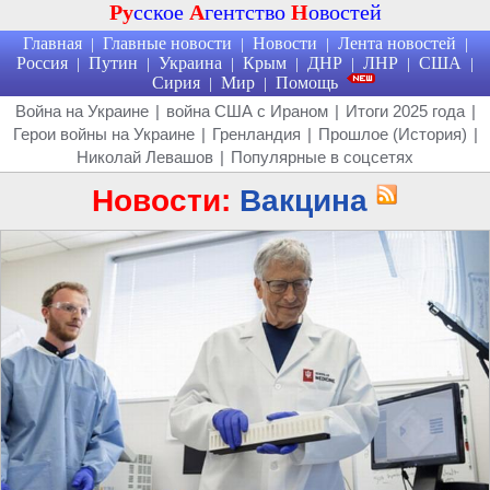
Ру
сское
А
гентство
Н
овостей
Главная
Главные новости
Новости
Лента новостей
|
|
|
|
Россия
Путин
Украина
Крым
ДНР
ЛНР
США
|
|
|
|
|
|
|
Сирия
Мир
Помощь
|
|
Война на Украине
|
война США с Ираном
|
Итоги 2025 года
|
Герои войны на Украине
|
Гренландия
|
Прошлое (История)
|
Николай Левашов
|
Популярные в соцсетях
Новости:
Вакцина