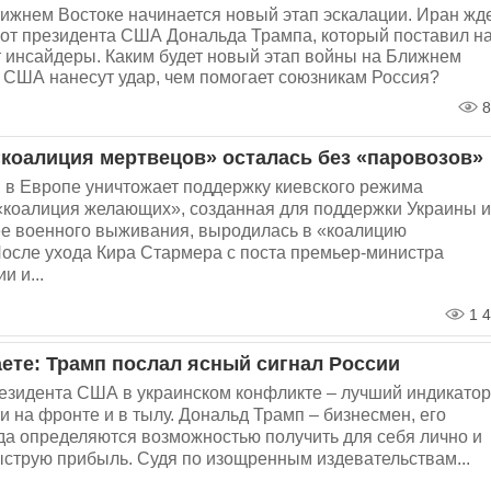
ижнем Востоке начинается новый этап эскалации. Иран жд
 от президента США Дональда Трампа, который поставил н
т инсайдеры. Каким будет новый этап войны на Ближнем
а США нанесут удар, чем помогает союзникам Россия?
8
«коалиция мертвецов» осталась без «паровозов»
 в Европе уничтожает поддержку киевского режима
«коалиция желающих», созданная для поддержки Украины и
ее военного выживания, выродилась в «коалицию
осле ухода Кира Стармера с поста премьер-министра
и и...
1 4
ете: Трамп послал ясный сигнал России
езидента США в украинском конфликте – лучший индикатор
и на фронте и в тылу. Дональд Трамп – бизнесмен, его
да определяются возможностью получить для себя лично и
струю прибыль. Судя по изощренным издевательствам...