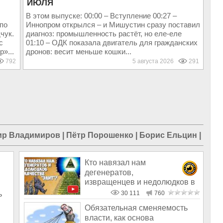
ИЮЛЯ
В этом выпуске: 00:00 – Вступление 00:27 –
 по
Иннопром открылся – и Мишустин сразу поставил
чук.
диагноз: промышленность растёт, но еле-еле
с
01:10 – ОДК показала двигатель для гражданских
»...
дронов: весит меньше кошки...
792
5 августа 2026
291
ир Владимиров
|
Пётр Порошенко
|
Борис Ельцин
|
Нико
Кто навязал нам
дегенератов,
извращенцев и недолюдков в
качестве «элит»?
ь
30 111
760
Обязательная сменяемость
власти, как основа