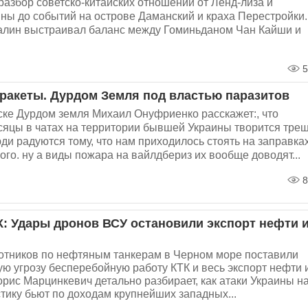
разбор советско-китайских отношений от Ленд-лиза и
ны до событий на острове Даманский и краха Перестройки.
алин выстраивал баланс между Гоминьданом Чан Кайши и
5
 ракеты. Дурдом Земля под властью паразитов
ке Дурдом земля Михаил Онуфриенко расскажет:, что
яцы в чатах на территории бывшей Украины творится треш
ди радуются тому, что нам приходилось стоять на заправка
го. ну а виды пожара на вайлдбериз их вообще доводят...
8
К: Удары дронов ВСУ остановили экспорт нефти 
отников по нефтяным танкерам в Черном море поставили
ую угрозу бесперебойную работу КТК и весь экспорт нефти 
орис Марцинкевич детально разбирает, как атаки Украины н
тику бьют по доходам крупнейших западных...