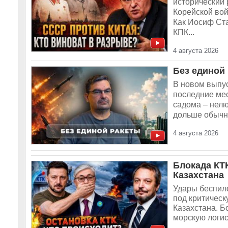
исторический 
Корейской вой
Как Иосиф Ст
КПК...
4 августа 2026
Без единой
В новом выпус
последние мес
садома – нелю
дольше обычно
4 августа 2026
Блокада КТ
Казахстана
Удары беспил
под критическ
Казахстана. Б
морскую логис