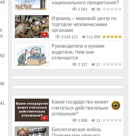
49
национального процветания?
1 562
30
Израиль – мировой центр по
торговле человеческими
о
органами
 а
3 015 121
111 055
Руководители и руками
водители. Чем они
92
отличаются
2 327
17
де
Какое государство может
41
считаться действительно
успешным?
1 008
11
Биологическая война.
Прививками убивают