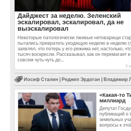
Дайджест за неделю. Зеленский
эскалировал, эскалировал, да не
выэскалировал
Некоторые патологически лживые нетоварищи ста
пытались превратить уходящую неделю в неделю с
заявлял, что потерь у его режима нет, настолько, чт
тысяч воскресли. Рассказывал, как он перемагает и
совсем чуть-чуть до...
5 
Иосиф Сталин
|
Реджеп Эрдоган
|
Владимир 
«Какая-то 
миллиард
Депутат Госду
публикаций о 
земельных уча
вопросы к это