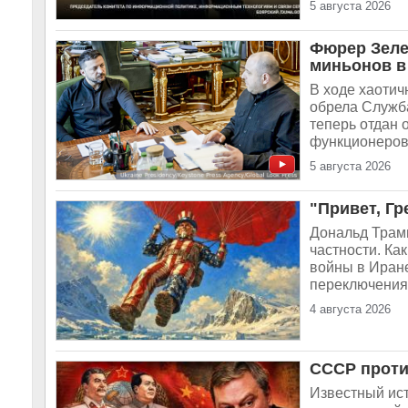
5 августа 2026
Фюрер Зеле
миньонов в
В ходе хаотич
обрела Служба
теперь отдан 
функционеров 
5 августа 2026
"Привет, Г
Дональд Трамп
частности. Ка
войны в Иране
переключения 
4 августа 2026
СССР проти
Известный ис