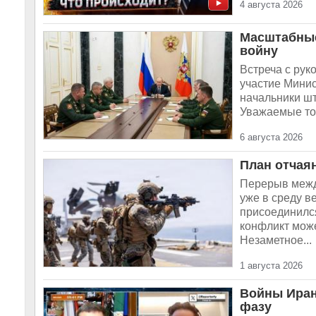
4 августа 2026
Масштабные
войну
Встреча с рук
участие Мини
начальники шт
Уважаемые тов
6 августа 2026
План отчая
Перерыв межд
уже в среду в
присоединился
конфликт може
Незаметное...
1 августа 2026
Войны Иран
фазу