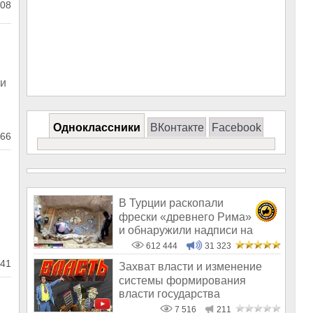
08
 и
Одноклассники
ВКонтакте
Facebook
66
В Турции раскопали
фрески «древнего Рима»
и обнаружили надписи на
Русском!
612 444
31 323
41
Захват власти и изменение
системы формирования
власти государства
7 516
211