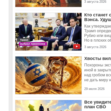
3 августа 2026
Кто станет
Вэнса. Уду
Как утвержда
Трамп определ
Рубио или виц
Но в плохих о
3 августа 2026
Хвосты виля
Похороны экст
иной в закрыт
над гробом вс
не дать миру 
29 июля 2026
Все увидит
план СВО