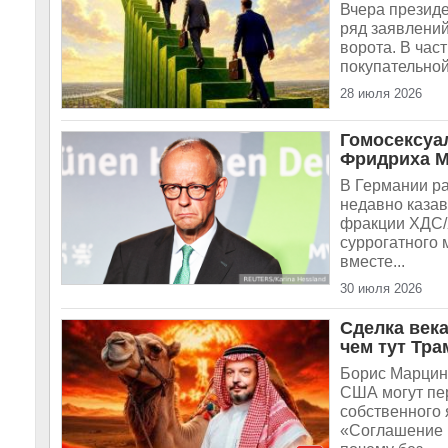
Вчера президе
ряд заявлений
ворота. В час
покупательной
28 июля 2026
Гомосексуа
Фридриха 
В Германии ра
недавно каза
фракции ХДС/
суррогатного 
вместе...
30 июля 2026
Сделка век
чем тут Тра
Борис Марцин
США могут пе
собственного 
«Соглашение 1