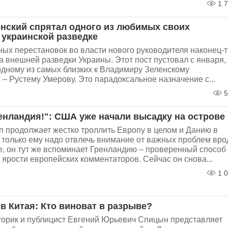
1 7
нский спрятал одного из любимых своих
 украинской разведке
ных перестановок во власти нового руководителя наконец-т
 внешней разведки Украины. Этот пост пустовал с января,
одному из самых близких к Владимиру Зеленскому
– Рустему Умерову. Это парадоксальное назначение с...
5
ренландия!": США уже начали высадку на острове
 продолжает жестко троллить Европу в целом и Данию в
к только ему надо отвлечь внимание от важных проблем вро
, он тут же вспоминает Гренландию – проверенный способ
ярости европейских комментаторов. Сейчас он снова...
1 0
в Китая: Кто виноват в разрыве?
торик и публицист Евгений Юрьевич Спицын представляет