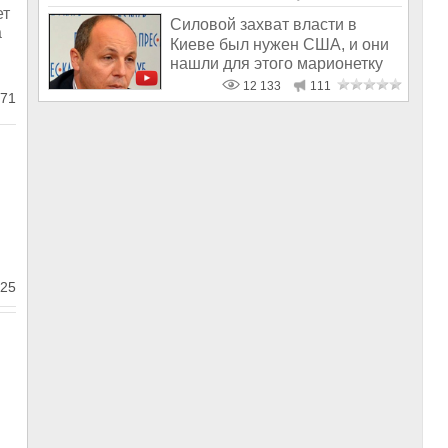
ет
Силовой захват власти в
а
Киеве был нужен США, и они
нашли для этого марионетку
12 133
111
71
25