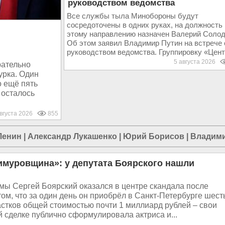
руководством ведомства
Все службы тыла Минобороны будут
сосредоточены в одних руках, на должность
этому направлению назначен Валерий Солод
Об этом заявил Владимир Путин на встрече 
руководством ведомства. Группировку «Центр
5 августа 2026
рательно
урка. Один
о ещё пять
 осталось
августа 2026
855
Ленин
|
Александр Лукашенко
|
Юрий Борисов
|
Владим
Тимуровщина»: у депутата Боярского нашли
мы Сергей Боярский оказался в центре скандала после
том, что за один день он приобрёл в Санкт-Петербурге шест
стков общей стоимостью почти 1 миллиард рублей – свои
й сделке публично сформулировала актриса и...