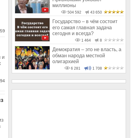
миллионы
504 592
43 650
Государство – в чём состоит
его самая главная задача
59
сегодня и всегда?
1 464
8
Демократия – это не власть, а
обман народа местной
 и
олигархией
х
6 281
1 708
94
из
из
а