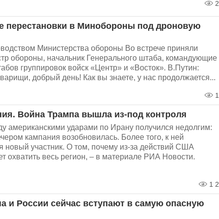
2
 перестановки в Минобороны под дроновую
оводством Министерства обороны Во встрече приняли
стр обороны, начальник Генерального штаба, командующие
абов группировок войск «Центр» и «Восток». В.Путин:
арищи, добрый день! Как вы знаете, у нас продолжается...
1
ния. Война Трампа вышла из-под контроля
у американскими ударами по Ирану получился недолгим:
ечером кампания возобновилась. Более того, к ней
 новый участник. О том, почему из-за действий США
т охватить весь регион, – в материале РИА Новости.
1 2
а и России сейчас вступают в самую опасную