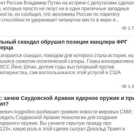
нт России Владимир Путин на встрече с депутатами сделал
, которые просто не лезут ни в одни приличные западные
тности, он сообщил, что экономика России по паритету
 способности удерживает четвертое место в мире и...
1 7
льный скандал обрушил позиции канцлера ФРГ
Мерца
згорается скандал, поводом для которого стала история, е
вшаяся сюжетом политической сатиры. Глава консервативн
ХСС Йенс Шпан, долгие годы выступавший против
материнства, сам воспользовался этой услугой в США
1 3
а: зачем Саудовской Аравии ядерное оружие и пр
мп?
кевич подробно разбирает громкие новости мировых СМИ:
редать Саудовской Аравии технологии для создания
ядерного оружия. Вы узнаете скрытую правду про
23», какую роль в этой сделке сыграл Дональд Трамп и