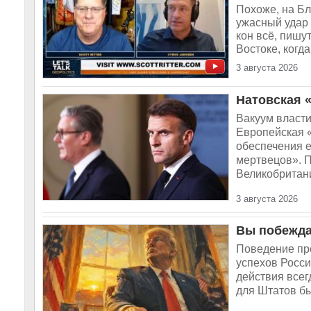
Похоже, на Бл
ужасный удар
кон всё, пишу
Востоке, когд
3 августа 2026
Натовская 
Вакуум власти
Европейская 
обеспечения 
мертвецов». П
Великобритани
3 августа 2026
Вы побежда
Поведение пр
успехов Росси
действия всег
для Штатов бы