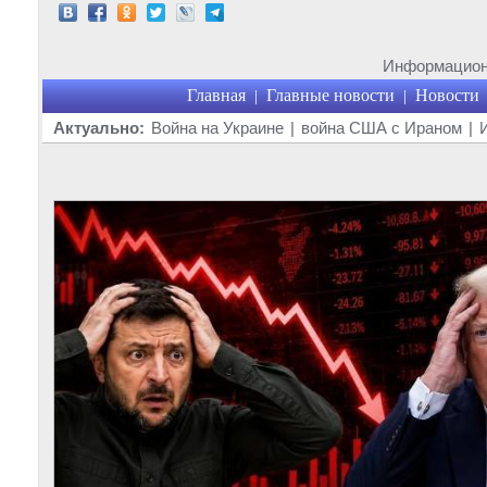
Информационн
Главная
Главные новости
Новости
|
|
Актуально:
Война на Украине
|
война США с Ираном
|