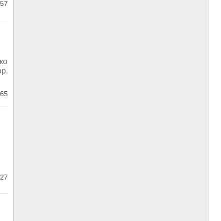
57
ко
р.
65
27