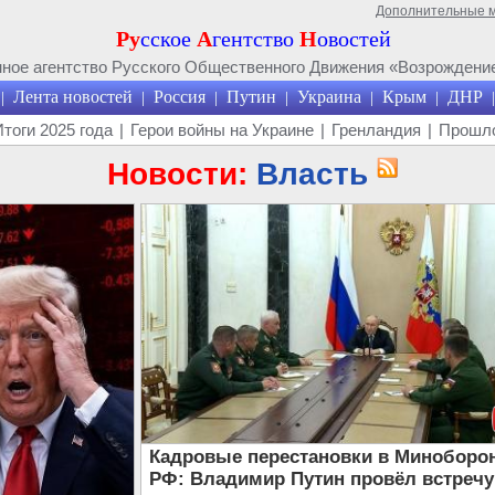
Дополнительные 
Ру
сское
А
гентство
Н
овостей
ое агентство Русского Общественного Движения «Возрождение
Лента новостей
Россия
Путин
Украина
Крым
ДНР
|
|
|
|
|
|
|
Итоги 2025 года
|
Герои войны на Украине
|
Гренландия
|
Прошло
Новости:
Власть
Кадровые перестановки в Миноборо
РФ: Владимир Путин провёл встречу