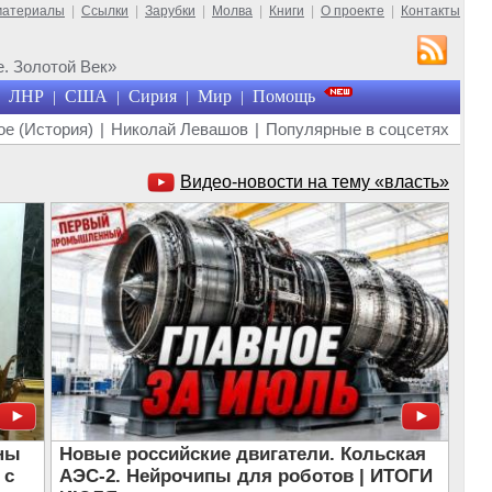
материалы
|
Ссылки
|
Зарубки
|
Молва
|
Книги
|
О проекте
|
Контакты
. Золотой Век»
ЛНР
США
Сирия
Мир
Помощь
|
|
|
|
е (История)
|
Николай Левашов
|
Популярные в соцсетях
Видео-новости на тему «власть»
ны
Новые российские двигатели. Кольская
 с
АЭС-2. Нейрочипы для роботов | ИТОГИ