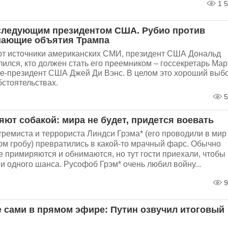
1 5
 следующим президентом США. Рубио против
шающие объятия Трампа
ют источники американских СМИ, президент США Дональд
ился, кто должен стать его преемником – госсекретарь Мар
е-президент США Джей Ди Вэнс. В целом это хороший выбо
бстоятельствах.
5
ют собакой: мира не будет, придется воевать
ремиста и террориста Линдси Грэма* (его проводили в мир
ом гробу) превратились в какой-то мрачный фарс. Обычно
е примиряются и обнимаются, но тут гости приехали, чтобы
ни одного шанса. Русофоб Грэм* очень любил войну...
9
е сами в прямом эфире: Путин озвучил итоговый