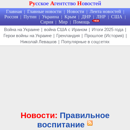
Ру
сское
А
гентство
Н
овостей
Главная
Главные новости
Новости
Лента новостей
|
|
|
|
Россия
Путин
Украина
Крым
ДНР
ЛНР
США
|
|
|
|
|
|
|
Сирия
Мир
Помощь
|
|
Война на Украине
|
война США с Ираном
|
Итоги 2025 года
|
Герои войны на Украине
|
Гренландия
|
Прошлое (История)
|
Николай Левашов
|
Популярные в соцсетях
Новости:
Правильное
воспитание