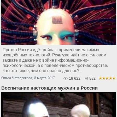
Против России идёт война с применением самых
изощрённых технологий. Речь уже идёт не о силовом
захвате и даже не о войне информационно-
психологической, а о поведенческом противоборстве.
Что это такое, чем оно опасно для нас?...
Ольга Четверикова, 8 марта 2017
18 622
552
Воспитание настоящих мужчин в России