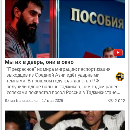
Мы их в дверь, они в окно
"Прекрасное" из мира миграции: паспортизация
выходцев из Средней Азии идёт ударными
темпами. В прошлом году гражданство РФ
получили вдвое больше таджиков, чем годом ранее.
Успехами похвастал посол России в Таджикистане...
Юлия Банишевская, 17 мая 2026
2 022