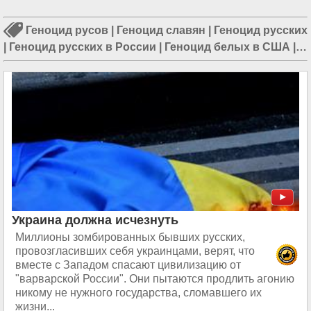
Геноцид русов
|
Геноцид славян
|
Геноцид русских
|
Геноцид русских в России
|
Геноцид белых в США
|
Геноцид русских в СССР
|
Геноцид белых в ЮАР
Украина должна исчезнуть
Миллионы зомбированных бывших русских,
провозгласивших себя украинцами, верят, что
вместе с Западом спасают цивилизацию от
"варварской России". Они пытаются продлить агонию
никому не нужного государства, сломавшего их
жизни...