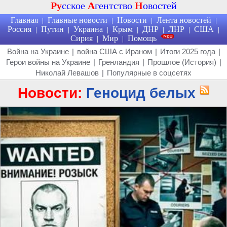
Ру
сское
А
гентство
Н
овостей
Главная
Главные новости
Новости
Лента новостей
|
|
|
|
Россия
Путин
Украина
Крым
ДНР
ЛНР
США
|
|
|
|
|
|
|
Сирия
Мир
Помощь
|
|
Война на Украине
|
война США с Ираном
|
Итоги 2025 года
|
Герои войны на Украине
|
Гренландия
|
Прошлое (История)
|
Николай Левашов
|
Популярные в соцсетях
Новости:
Геноцид белых