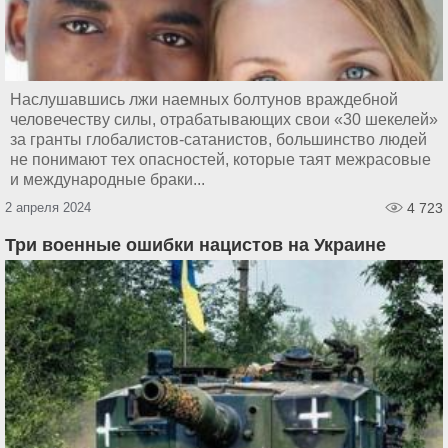
Наслушавшись лжи наемных болтунов враждебной
человечеству силы, отрабатывающих свои «30 шекелей»
за гранты глобалистов-сатанистов, большинство людей
не понимают тех опасностей, которые таят межрасовые
и международные браки...
2 апреля 2024
4 723
Три военные ошибки нацистов на Украине