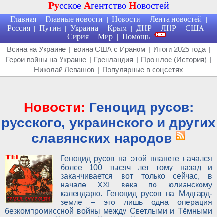
Ру
сское
А
гентство
Н
овостей
Главная
Главные новости
Новости
Лента новостей
|
|
|
|
Россия
Путин
Украина
Крым
ДНР
ЛНР
США
|
|
|
|
|
|
|
Сирия
Мир
Помощь
|
|
Война на Украине
|
война США с Ираном
|
Итоги 2025 года
|
Герои войны на Украине
|
Гренландия
|
Прошлое (История)
|
Николай Левашов
|
Популярные в соцсетях
Новости:
Геноцид русов:
русского, украинского и других
славянских народов
Геноцид русов на этой планете начался
более 100 тысяч лет тому назад и
заканчивается вот только сейчас, в
начале XXI века по юлианскому
календарю. Геноцид русов на Мидгард-
земле – это лишь одна операция
безкомпромиссной войны между Светлыми и Тёмными