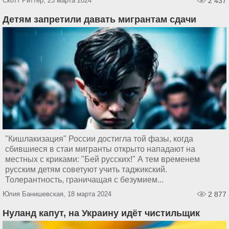
Скотт Риттер, 23 марта 2024
2 437
Детям запретили давать мигрантам сдачи
"Кишлакизация" России достигла той фазы, когда
сбившиеся в стаи мигранты открыто нападают на
местных с криками: "Бей русских!" А тем временем
русским детям советуют учить таджикский.
Толерантность, граничащая с безумием...
Юлия Банишевская, 18 марта 2024
2 877
Нуланд капут, на Украину идёт чистильщик