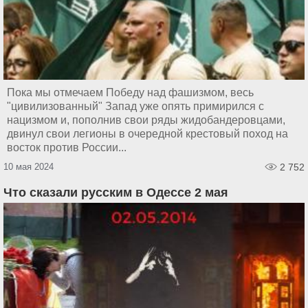
Пока мы отмечаем Победу над фашизмом, весь
"цивилизованный" Запад уже опять примирился с
нацизмом и, пополнив свои ряды жидобандеровцами,
двинул свои легионы в очередной крестовый поход на
восток против России...
10 мая 2024
2 752
Что сказали русским в Одессе 2 мая