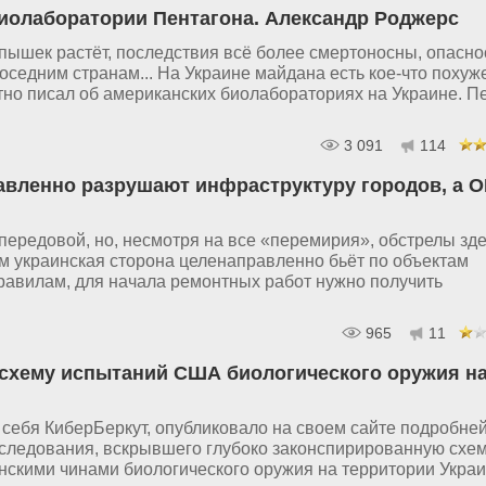
иолаборатории Пентагона. Александр Роджерс
ышек растёт, последствия всё более смертоносны, опасно
 соседним странам... На Украине майдана есть кое-что похуж
но писал об американских биолабораториях на Украине. П
3 091
114
авленно разрушают инфраструктуру городов, а 
передовой, но, несмотря на все «перемирия», обстрелы зде
м украинская сторона целенаправленно бьёт по объектам
равилам, для начала ремонтных работ нужно получить
965
11
схему испытаний США биологического оружия н
себя КиберБеркут, опубликовало на своем сайте подробне
следования, вскрывшего глубоко законспирированную схе
скими чинами биологического оружия на территории Украи