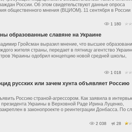
аждан России. Об этом свидетельствуют данные опроса
ния общественного мнения (ВЦИОМ). 11 сентября в России
1 180
ны образованные славяне на Украине
адимир Гройсман выразил мнение, что высшее образовани
ждого жителя страны, передает в пятницу агентство Украин
стров Украины одобрил концепцию новой средней школы,
1 018
оцид русских или зачем хунта объявляет Россию
явить Россию страной-агрессором. Как заявила в интервь
 президента Украины в Верховной Раде Ирина Луценко,
 закреплен в законопроекте о реинтеграции Донбасса. По с
2 038
28