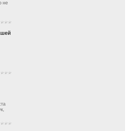
о не
ашей
ста
к,