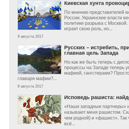
Киевская хунта провоци
По мнению представителей ки
России. Украинские власти в
политике разрыва с Москвой.
играет свою роль, но...
9 августа 2017
Русских – истребить, п
главная цель Запада
Но как же быть теперь с дип
процессы на Западе теперь уп
мафией, гангстерами? Просто 
главаря мафии?...
8 августа 2017
Исповедь рашиста: найд
«Наши западные партнеры» из
называют меня рашистом. Скл
чем родной) и «фашист». Так
всё...