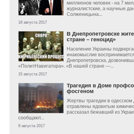
миллионов человек - на 7 мил
журналистские, а научные дан
Солженицына...
18 августа 2017
В Днепропетровске жите
стране – геноцид»
Население Украины подвергает
инакомыслие воспринимается 
Днепропетровска, дозвонивш
«ПолитНавигатора». «В нашей стране —...
15 августа 2017
Трагедия в Доме профсо
фосгеном
Жертвы трагедии в одесском
отравлены ядовитым химическ
рассказал бежавший из Украи
сообщают...
9 августа 2017