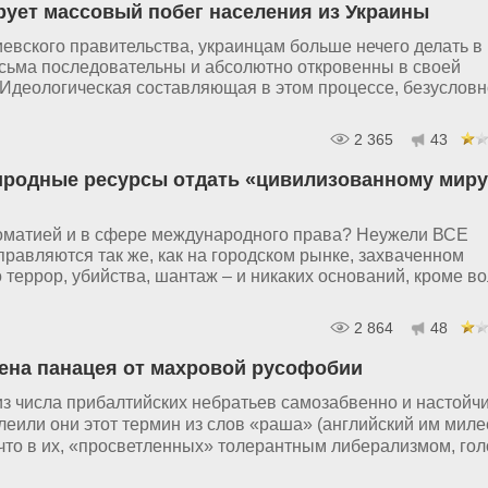
рует массовый побег населения из Украины
евского правительства, украинцам больше нечего делать в
есьма последовательны и абсолютно откровенны в своей
 Идеологическая составляющая в этом процессе, безусловн
2 365
43
риродные ресурсы отдать «цивилизованному миру
ломатией и в сфере международного права? Неужели ВСЕ
равляются так же, как на городском рынке, захваченном
террор, убийства, шантаж – и никаких оснований, кроме в
2 864
48
ена панацея от махровой русофобии
 числа прибалтийских небратьев самозабвенно и настойч
еили они этот термин из слов «раша» (английский им миле
 что в их, «просветленных» толерантным либерализмом, гол