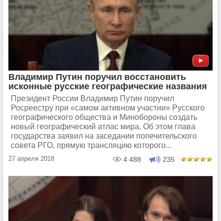
Владимир Путин поручил восстановить
исконные русские географические названия
Президент России Владимир Путин поручил
Росреестру при «самом активном участии» Русского
географического общества и Минобороны создать
новый географический атлас мира. Об этом глава
государства заявил на заседании попечительского
совета РГО, прямую трансляцию которого...
27 апреля 2018
4 488
235