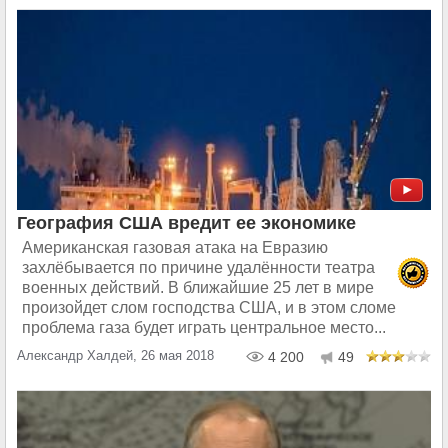
География США вредит ее экономике
Американская газовая атака на Евразию
захлёбывается по причине удалённости театра
военных действий. В ближайшие 25 лет в мире
произойдет слом господства США, и в этом сломе
проблема газа будет играть центральное место...
Александр Халдей, 26 мая 2018
4 200
49