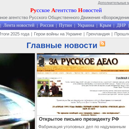
Дополнительные 
Ру
сское
А
гентство
Н
овостей
ое агентство Русского Общественного Движения «Возрождение
Лента новостей
Россия
Путин
Украина
Крым
ДНР
|
|
|
|
|
|
|
Итоги 2025 года
|
Герои войны на Украине
|
Гренландия
|
Прошло
Главные новости
Открытое письмо президенту РФ
Фабрикация уголовных дел по надуманным