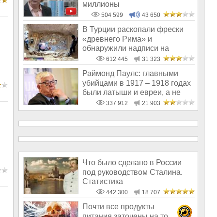
миллионы
504 599
43 650
В Турции раскопали фрески
«древнего Рима» и
обнаружили надписи на
Русском!
612 445
31 323
Раймонд Паулс: главными
убийцами в 1917 – 1918 годах
были латыши и евреи, а не
русс
337 912
21 903
Что было сделано в России
под руководством Сталина.
Статистика
442 300
18 707
Почти все продукты
питания заточены на то,