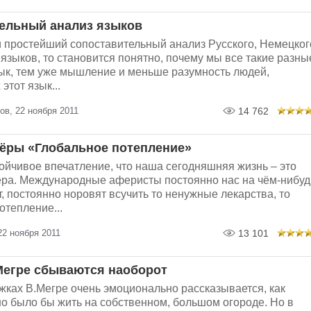
ельный анализ языков
 простейший сопоставительный анализ Русского, Немецког
 языков, то становится понятно, почему мы все такие разны
ык, тем уже мышление и меньше разумность людей,
этот язык...
в, 22 ноября 2011
14 762
ёры «Глобальное потепление»
ойчивое впечатление, что наша сегодняшняя жизнь – это
ра. Международные аферисты постоянно нас на чём-нибуд
 постоянно норовят всучить то ненужные лекарства, то
отепление...
2 ноября 2011
13 101
егре сбываются наоборот
жках В.Мегре очень эмоционально рассказывается, как
о было бы жить на собственном, большом огороде. Но в