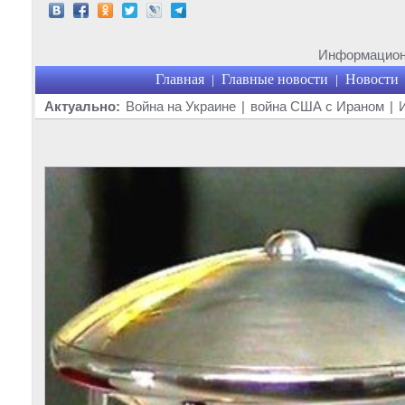
Информационн
Главная
Главные новости
Новости
|
|
Актуально:
Война на Украине
|
война США с Ираном
|