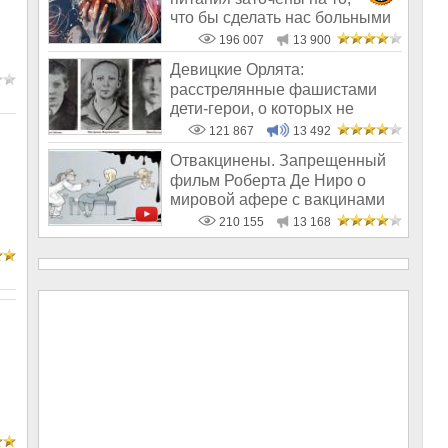
что бы сделать нас больными
и бесплодным
196 007
13 900
Девицкие Орлята:
расстрелянные фашистами
дети-герои, о которых не
рассказывают в шк
121 867
13 492
Отвакцинены. Запрещенный
фильм Роберта Де Ниро о
мировой афере с вакцинами
210 155
13 168