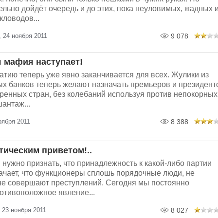
ельно дойдёт очередь и до этих, пока неуловимых, жадных 
кловодов...
 24 ноября 2011
9 078
 мафия наступает!
атию теперь уже явно заканчивается для всех. Жулики из
х банков теперь желают назначать премьеров и президент
ренных стран, без колебаний используя против непокорных
антаж...
оября 2011
8 388
тическим приветом!..
нужно признать, что принадлежность к какой-либо партии
ачает, что функционеры сплошь порядочные люди, не
не совершают преступлений. Сегодня мы постоянно
отивоположное явление...
 23 ноября 2011
8 027