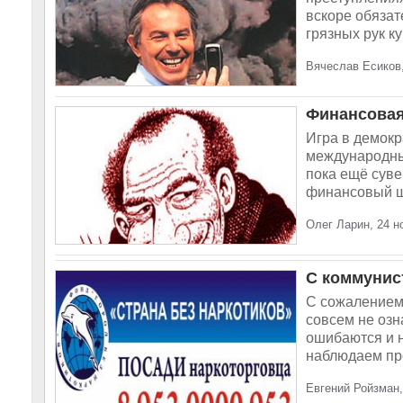
вскоре обязат
грязных рук ку
Вячеслав Есиков,
Финансовая
Игра в демокр
международны
пока ещё суве
финансовый ш
Олег Ларин, 24 н
С коммунис
С сожалением 
совсем не озн
ошибаются и 
наблюдаем пр
Евгений Ройзман,