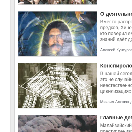
О деятельн
Вместо распр
предков, Хине
кто поверил е
знаний даёт др
Алексей Кунгуров
Конспиролог
В нашей сегод
это не случай
неестественно
цивилизациях т
Михаил Александ
Главные де
Малайзийский
преступлениях