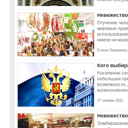
Невежество
Отучение чело
мировые прав
использования
имели ни мале
Елена Любимова,
Кого выбир
Население сег
небольших пре
возможности, 
волеизъявлени
27 ноября 2011
Невежество
Зомбирование