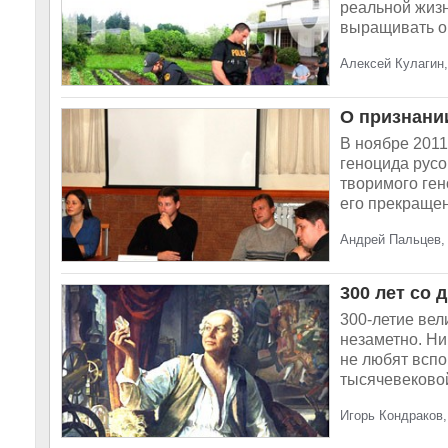
реальной жиз
выращивать ов
Алексей Кулагин,
О признани
В ноябре 2011
геноцида русо
творимого ген
его прекращен
Андрей Пальцев, 
300 лет со
300-летие вел
незаметно. Ни
не любят вспо
тысячевековой
Игорь Кондраков,