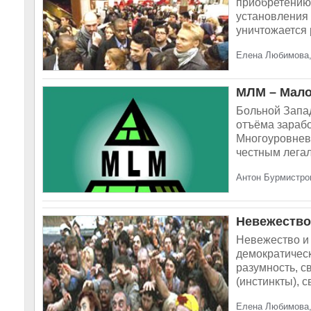
приобретению 
установления 
уничтожается 
Елена Любимова,
МЛМ – Мало
Больной Запа
отъёма зарабо
Многоуровневы
честным легал
Антон Бурмистров
Невежество
Невежество и 
демократическ
разумность, с
(инстинкты), 
Елена Любимова,