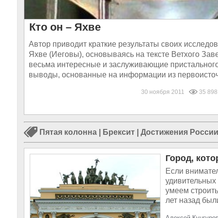
Кто он – Яхве
Автор приводит краткие результаты своих исследо
Яхве (Иеговы), основываясь на тексте Ветхого Зав
весьма интересные и заслуживающие пристальног
выводы, основанные на информации из первоисточн
30 ноября 2011
35 898
Пятая колонна
|
Брексит
|
Достижения Росси
Город, кото
Если внимател
удивительных 
умеем строить
лет назад были
Алексей Кунгуров