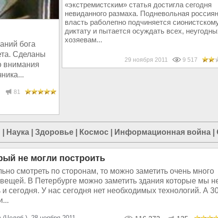
«экстремистским» статья достигла сегодня
невиданного размаха. Подневольная россия
власть раболепно подчиняется сионистском
диктату и пытается осуждать всех, неугодны
хозяевам...
ваний бога
ета. Сделаны
29 ноября 2011
9 517
о внимания
ика...
81
и
|
Наука
|
Здоровье
|
Космос
|
Информационная война
|
рый не могли построить
ьно смотреть по сторонам, то можно заметить очень много
вещей. В Петербурге можно заметить здания которые мы н
 и сегодня. У нас сегодня нет необходимых технологий. А 3
...
 (Челяб.), 28 ноября 2011