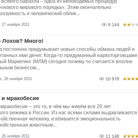
всякого барахла – одна из необходимых процедур
«нового мирового порядка». Этим окончательно
разумность и человеческий облик...
 27 ноября 2011
8 144
 Лохов? Много!
д постоянно придумывает новые способы обмана людей и
танных ими денег. Когда-то придуманный наркоторговцами
й Маркетинг (МЛМ) сегодня почему-то считается вполне
ьным бизнесом...
, 26 ноября 2011
10 978
 и мракобесие
мракобесие – это то, в чём мы живём все 20 лет
ого режима в России. Из нас всеми силами выдавливается
войственная человеку, и вбивается эмоциональность
свойственная животным...
 26 ноября 2011
11 148