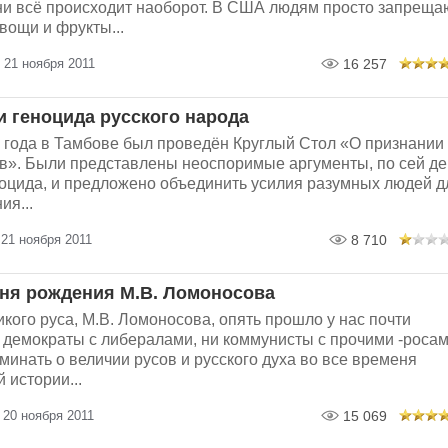
ни всё происходит наоборот. В США людям просто запреща
ощи и фрукты...
 21 ноября 2011
16 257
и геноцида русского народа
 года в Тамбове был проведён Круглый Стол «О признании
в». Были представлены неоспоримые аргументы, по сей де
оцида, и предложено объединить усилия разумных людей д
ия...
21 ноября 2011
8 710
 дня рождения М.В. Ломоносова
икого руса, М.В. Ломоносова, опять прошло у нас почти
 демократы с либералами, ни коммунисты с прочими -роса
минать о величии русов и русского духа во все временя
 истории...
 20 ноября 2011
15 069