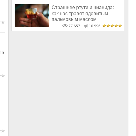
и
Страшнее ртути и цианида:
как нас травят ядовитым
пальмовым маслом
77 657
10 996
ов