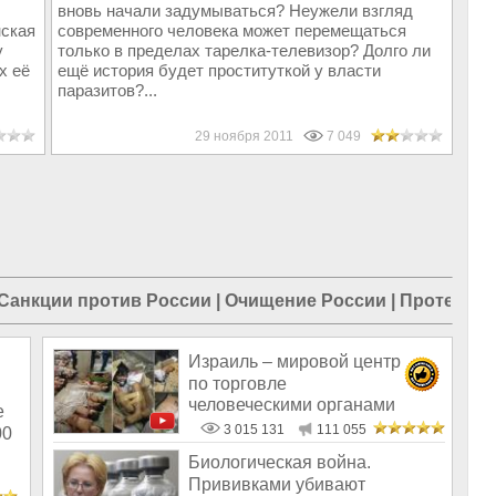
вновь начали задумываться? Неужели взгляд
нская
современного человека может перемещаться
у
только в пределах тарелка-телевизор? Долго ли
х её
ещё история будет проституткой у власти
паразитов?...
29 ноября 2011
7 049
Санкции против России
|
Очищение России
|
Протесты
Израиль – мировой центр
по торговле
человеческими органами
е
3 015 131
111 055
00
Биологическая война.
Прививками убивают