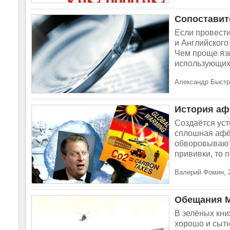
Сопоставит
Если провести
и Английского
Чем проще яз
использующих 
Александр Быстро
История аф
Создаётся уст
сплошная афё
обворовывают,
прививки, то п
Валерий Фомин, 2
Обещания М
В зелёных кни
хорошо и сытн