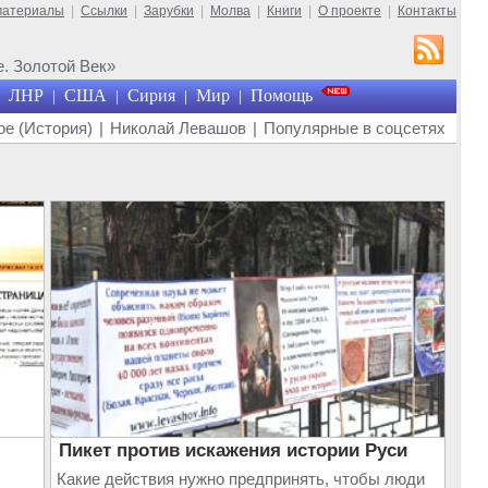
материалы
|
Ссылки
|
Зарубки
|
Молва
|
Книги
|
О проекте
|
Контакты
. Золотой Век»
ЛНР
США
Сирия
Мир
Помощь
|
|
|
|
е (История)
|
Николай Левашов
|
Популярные в соцсетях
Пикет против искажения истории Руси
Какие действия нужно предпринять, чтобы люди