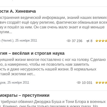
ости А. Хиневича
остранения ведической информации, знаний наших великих
вич создаёт ещё одну религию, фактически обманывая всех
му и пошёл за ним. Он сам очень мало знает и ещё меньше
угим...
 (Челяб.), 25 ноября 2011
37 236
8
ия – весёлая и строгая наука
няшней жизни многое поставлено с ног на голову. Сделано
но, а намеренно, чтобы не позволить нам заметить
сть и даже несуразность нашей жизни. В нормальных
акой экзотики нет...
ров, 25 ноября 2011
10 031
мократы – преступники
 трибунал обвинил Джорджа Буша и Тони Блэра в военных
. Конечно, они были только пешками в чужих руках. Но