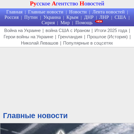
Ру
сское
А
гентство
Н
овостей
Главная
Главные новости
Новости
Лента новостей
|
|
|
|
Россия
Путин
Украина
Крым
ДНР
ЛНР
США
|
|
|
|
|
|
|
Сирия
Мир
Помощь
|
|
Война на Украине
|
война США с Ираном
|
Итоги 2025 года
|
Герои войны на Украине
|
Гренландия
|
Прошлое (История)
|
Николай Левашов
|
Популярные в соцсетях
Главные новости