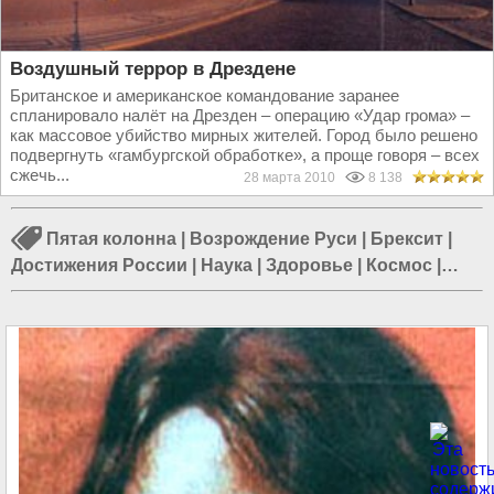
Воздушный террор в Дрездене
Британское и американское командование заранее
спланировало налёт на Дрезден – операцию «Удар грома» –
как массовое убийство мирных жителей. Город было решено
подвергнуть «гамбургской обработке», а проще говоря – всех
сжечь...
28 марта 2010
8 138
Пятая колонна
|
Возрождение Руси
|
Брексит
|
Достижения России
|
Наука
|
Здоровье
|
Космос
|
Информационная война
|
Санкции против России
|
Очищение России
|
Протесты в США
|
Аномальные
морозы