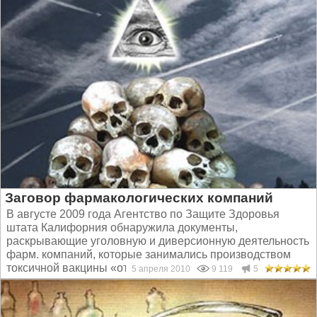
Заговор фармакологических компаний
В августе 2009 года Агентство по Защите Здоровья
штата Калифорния обнаружила документы,
раскрывающие уголовную и диверсионную деятельность
фарм. компаний, которые занимались производством
токсичной вакцины «от» свиного гриппа...
5 апреля 2010
9 119
5