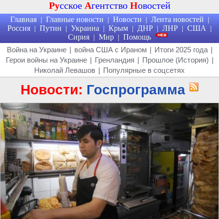
Ру
сское
А
гентство
Н
овостей
Главная
Главные новости
Новости
Лента новостей
|
|
|
|
Россия
Путин
Украина
Крым
ДНР
ЛНР
США
|
|
|
|
|
|
|
Сирия
Мир
Помощь
|
|
Война на Украине
|
война США с Ираном
|
Итоги 2025 года
|
Герои войны на Украине
|
Гренландия
|
Прошлое (История)
|
Николай Левашов
|
Популярные в соцсетях
Новости:
Госпрограмма