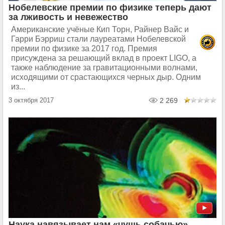
Нобелевские премии по физике теперь дают
за лживость и невежество
Американские учёные Кип Торн, Райнер Вайс и
Гарри Бэрриш стали лауреатами Нобелевской
премии по физике за 2017 год. Премия
присуждена за решающий вклад в проект LIGO, а
также наблюдение за гравитационными волнами,
исходящими от срастающихся черных дыр. Одним
из...
3 октября 2017
2 269
Наука навязывает нам «чушь собачью»