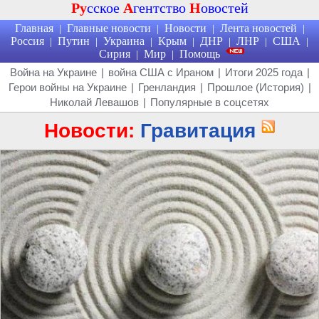
Ру
сское
А
гентство
Н
овостей
Главная
Главные новости
Новости
Лента новостей
|
|
|
|
Россия
Путин
Украина
Крым
ДНР
ЛНР
США
|
|
|
|
|
|
|
Сирия
Мир
Помощь
|
|
Война на Украине
|
война США с Ираном
|
Итоги 2025 года
|
Герои войны на Украине
|
Гренландия
|
Прошлое (История)
|
Николай Левашов
|
Популярные в соцсетях
Новости:
Гравитация