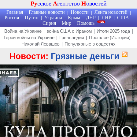
Ру
сское
А
гентство
Н
овостей
Главная
Главные новости
Новости
Лента новостей
|
|
|
|
Россия
Путин
Украина
Крым
ДНР
ЛНР
США
|
|
|
|
|
|
|
Сирия
Мир
Помощь
|
|
Война на Украине
|
война США с Ираном
|
Итоги 2025 года
|
Герои войны на Украине
|
Гренландия
|
Прошлое (История)
|
Николай Левашов
|
Популярные в соцсетях
Новости:
Грязные деньги