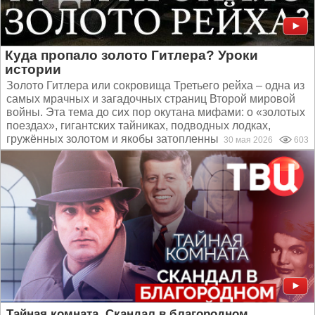
Куда пропало золото Гитлера? Уроки
истории
Золото Гитлера или сокровища Третьего рейха – одна из
самых мрачных и загадочных страниц Второй мировой
войны. Эта тема до сих пор окутана мифами: о «золотых
поездах», гигантских тайниках, подводных лодках,
гружённых золотом и якобы затопленных у берегов...
30 мая 2026
603
Тайная комната. Скандал в благородном