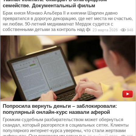
семействе. Документальный фильм
Брак князя Монако Альбера II и княгини Шарлен давно
превратился в дорогую декорацию, где нет места ни счастью,
ни любви. 90-летний медиамагнат Мердок судится с
собственными детьми за контроль над финансовой...
23 марта 2026
948
Попросила вернуть деньги – заблокировали:
популярный онлайн-курс назвали аферой
Громким судебным разбирательством может обернуться
скандал, который разгорелся в социальных сетях. Клиенты
популярного интернет-курса уверены, что стали жертвами
инфоцыган. Они перевели им сотни тысяч рублей в...