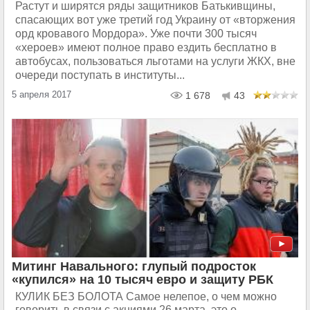
Растут и ширятся ряды защитников Батькивщины,
спасающих вот уже третий год Украину от «вторжения
орд кровавого Мордора». Уже почти 300 тысяч
«хероев» имеют полное право ездить бесплатно в
автобусах, пользоваться льготами на услуги ЖКХ, вне
очереди поступать в институты...
5 апреля 2017
1 678
43
Митинг Навального: глупый подросток
«купился» на 10 тысяч евро и защиту РБК
КУЛИК БЕЗ БОЛОТА Самое нелепое, о чем можно
говорить в связи с акциями 26 марта, это о