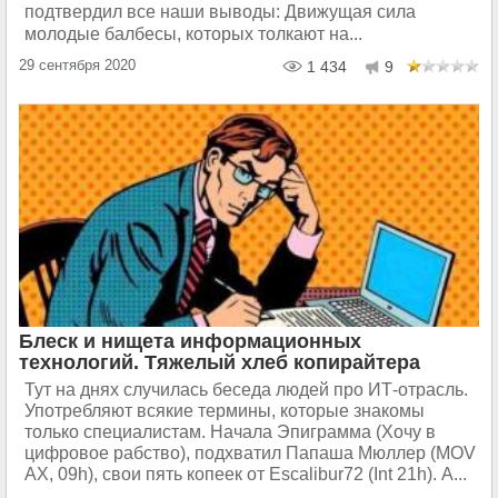
подтвердил все наши выводы: Движущая сила
молодые балбесы, которых толкают на...
29 сентября 2020
1 434
9
Блеск и нищета информационных
технологий. Тяжелый хлеб копирайтера
Тут на днях слу­чи­лась беседа людей про ИТ-от­расль.
Упо­треб­ля­ют всякие тер­ми­ны, ко­то­рые зна­ко­мы
только спе­ци­а­ли­стам. Начала Эпи­грам­ма (Хочу в
циф­ро­вое раб­ство), под­хва­тил Папаша Мюллер (MOV
AX, 09h), свои пять копеек от Escalibur72 (Int 21h). А...