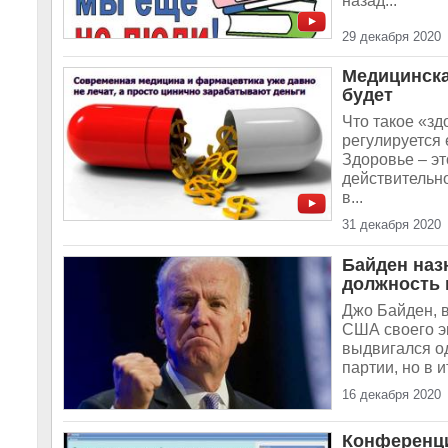
назад...
29 декабря 2020
Медицинска
будет
Что такое «зд
регулируется 
Здоровье – эт
действительно
в...
31 декабря 2020
Байден наз
должность
Джо Байден, в
США своего э
выдвигался од
партии, но в 
16 декабря 2020
Конференци