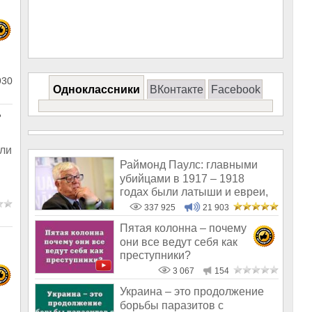
930
Одноклассники
ВКонтакте
Facebook
?
или
Раймонд Паулс: главными
убийцами в 1917 – 1918
годах были латыши и евреи,
а не русс
337 925
21 903
Пятая колонна – почему
они все ведут себя как
преступники?
3 067
154
Украина – это продолжение
борьбы паразитов с