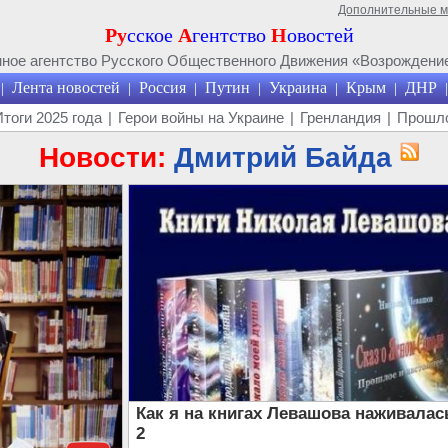
Дополнительные 
Ру
сское
А
гентство
Н
овостей
ое агентство Русского Общественного Движения «Возрождение
Лента новостей
Россия
Путин
Украина
Крым
ДНР
|
|
|
|
|
|
|
Итоги 2025 года
|
Герои войны на Украине
|
Гренландия
|
Прошло
Новости:
Дмитрий Байда
Как я на книгах Левашова наживалас
2