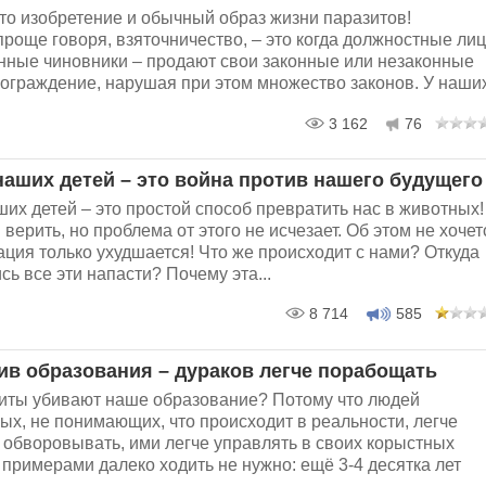
то изобретение и обычный образ жизни паразитов!
проще говоря, взяточничество, – это когда должностные ли
енные чиновники – продают свои законные или незаконные
нограждение, нарушая при этом множество законов. У наших
3 162
76
наших детей – это война против нашего будущего
их детей – это простой способ превратить нас в животных!
я верить, но проблема от этого не исчезает. Об этом не хочет
уация только ухудшается! Что же происходит с нами? Откуда
сь все эти напасти? Почему эта...
8 714
585
ив образования – дураков легче порабощать
иты убивают наше образование? Потому что людей
х, не понимающих, что происходит в реальности, легче
 обворовывать, ими легче управлять в своих корыстных
 примерами далеко ходить не нужно: ещё 3-4 десятка лет