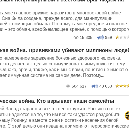
 самое главное оружие паразитов в многовековой войне
 Она была создана, прежде всего, для манипуляции
дей с помощью обмана. Поэтому самое вредное и опасное
и – это обман, всеобъемлющее враньё, с помощью которого
15 305
959
кая война. Прививками убивают миллионы люде
то намеренное заражение болезнью здорового человека.
о это делается с целью «стимулировать иммунную систему
днако, врачи, так же, как и мы с вами, понятия не имеют о
тает иммунная система на самом деле. Поэтому...
504 617
43 650
ческая война. Кто взрывает наши самолёты
й Запад старается всё теснее окружить Россию со всех
иты надеются на то, что им всё-таки удастся раздробить
нашу Родину, а вместе с ней и остатки населения белой
те. С этой целью они издавна применяют террористические.