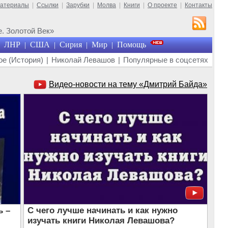
материалы
|
Ссылки
|
Зарубки
|
Молва
|
Книги
|
О проекте
|
Контакты
. Золотой Век»
ЛНР
США
Сирия
Мир
Помощь
|
|
|
|
е (История)
|
Николай Левашов
|
Популярные в соцсетях
Видео-новости на тему «Дмитрий Байда»
ь –
С чего лучше начинать и как нужно
изучать книги Николая Левашова?