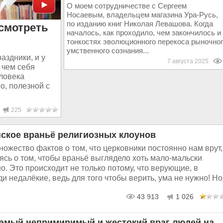
О моем сотрудничестве с Сергеем
Носаевым, владельцем магазина Ура-Русь,
по изданию книг Николая Левашова. Когда
осмотреть
началось, как проходило, чем закончилось и
тонкостях эволюционного перекоса рыночно
умственного сознания...
аздники, и у
7 августа 2025
 чем себя
еловека
о, полезной с
225
ское враньё религиозных клоунов
ожество фактов о том, что церковники постоянно нам врут,
ясь о том, чтобы враньё выглядело хоть мало-мальски
. Это происходит не только потому, что верующие, в
и недалёкие, ведь для того чтобы верить, ума не нужно! Но.
43 913
1 026
самый непримиримый и жестокий враг людей на