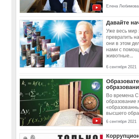
Елена Любимова,
Давайте на
Уже весь мир 
превратить на
они в этом де
нами с помощ
животные...
6 сентября 2021
Образовате
образован
Во времена С
образование 
«образованных
высшего образ
6 сентября 2021
Коррупцион