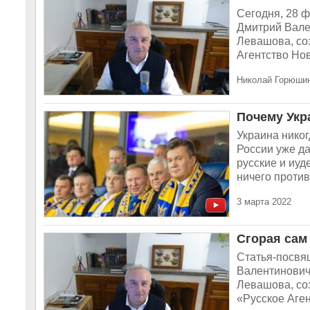
Сегодня, 28 ф
Дмитрий Вале
Левашова, со
Агентство Нов
Николай Горюшин
Почему Укр
Украина никог
России уже да
русские и иуд
ничего против
3 марта 2022
Сгорая сам
Статья-посвя
Валентинович
Левашова, соз
«Русское Аген