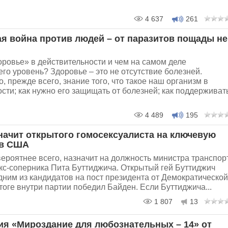
4 637
261
я война против людей – от паразитов пощады не
оровье» в действительности и чем на самом деле
его уровень? Здоровье – это не отсутствие болезней.
о, прежде всего, знание того, что такое наш организм в
сти; как нужно его защищать от болезней; как поддерживат
4 489
195
начит открытого гомосексуалиста на ключевую
 в США
ероятнее всего, назначит на должность министра транспор
кс-соперника Пита Буттиджича. Открытый гей Буттиджич
ним из кандидатов на пост президента от Демократической
итоге внутри партии победил Байден. Если Буттиджича...
1 807
13
я «Мироздание для любознательных – 14» от