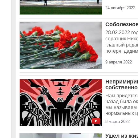
24 октября 2022
Соболезнов
28.02.2022 г
соратник Ник
главный реда
потеря, дадим
9 апреля 2022
Непримирим
собственно
Нам придётся 
назад была о
мы называем 
нормальных ц
8 марта 2022
Ушёл из жи