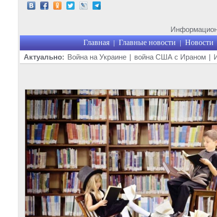
Информационн
Главная
Главные новости
Новости
|
|
Актуально:
Война на Украине
|
война США с Ираном
|