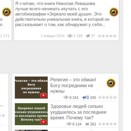
Я считаю, что книги Николая Левашова
лучше всего начинать изучать с его
автобиографии «Зеркало моей души». Это
 о
действительно уникальная книга, в которой он
го
рассказывает о том, как обнаружил у себя...
1 173
1 января 2024
2 199
37
Религия – это обман!
Богу посредники не
нужны
6 241
345
..
Здоровье людей сильно
ухудшилось за последнее
время. Почему так?
6 134
262