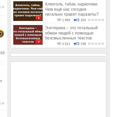
Алкоголь, табак, наркотики.
Чем ещё нас сегодня
легально травят паразиты?
1 950
163
Эзотерика – это тотальный
обман людей с помощью
безсмысленных текстов
2 011
158
910
ет