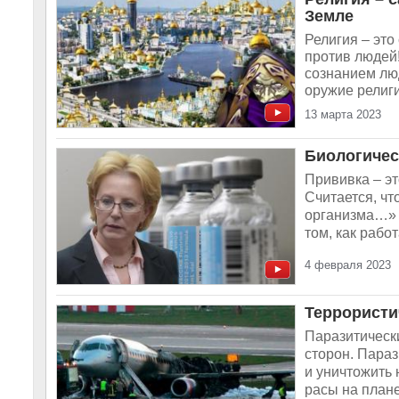
Земле
Религия – это
против людей!
сознанием лю
оружие религи
13 марта 2023
Биологичес
Прививка – э
Считается, чт
организма…» О
том, как рабо
4 февраля 2023
Террористи
Паразитически
сторон. Параз
и уничтожить 
расы на плане