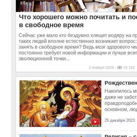
Что хорошего можно почитать и п
в свободное время
Сейчас уже мало кто бездумно хлещет водяру на пр
таких людей вполне естественно возникает вопрос:
занять в свободное время? Ведь мозг здорового ч
постоянно требует новой информации и лучше всег
эволюционной точки...
2 января 2026
18 162
Рождествен
Накопилось мн
даже не забот
правдоподобно
основном, люд
25 декабря 2023
Религия – 