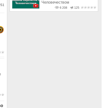
Человечеством
251
6 208
125
е
во