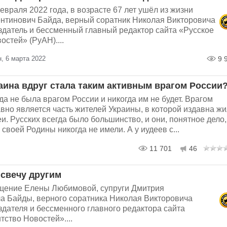
евраля 2022 года, в возрасте 67 лет ушёл из жизни
нтинович Байда, верный соратник Николая Викторовича
здатель и бессменный главный редактор сайта «Русское
остей» (РуАН)....
, 6 марта 2022
9 
аина вдруг стала таким активным врагом России
да не была врагом России и никогда им не будет. Врагом
вно является часть жителей Украины, в которой издавна ж
еи. Русских всегда было большинство, и они, понятное дело,
 своей Родины никогда не имели. А у иудеев с...
11 701
46
 свечу другим
щение Елены Любимовой, супруги Дмитрия
а Байды, верного соратника Николая Викторовича
дателя и бессменного главного редактора сайта
тство Новостей»....