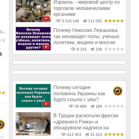
Израиль – мировой центр по
торговле человеческими
органами
3 015 146
111 055
Почему Николая Левашова
...
так ненавидят попы, учёные,
политики, медики и многие
други
8 154
238
й
Почему сегодня
половина Украины как
будто сошла с ума?
35 889
166
В Турции раскопали фрески
«древнего Рима» и
обнаружили надписи на
Русском!
612 453
31 323
..