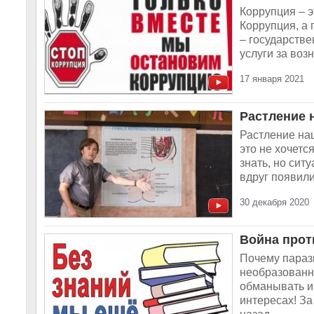
Коррупция – э
Коррупция, а 
– государств
услуги за воз
17 января 2021
Растление 
Растление наш
это не хочетс
знать, но сит
вдруг появили
30 декабря 2020
Война прот
Почему параз
необразованны
обманывать и
интересах! За