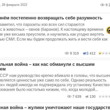
 28 февраля 2022
9 
чнём постепенно возвращать себе разумность
заметил, что паразиты изо всех сил стараются
с в животных – овнов (баранов). К настоящему времени
ле уже весьма преуспели, и научились как угодно вертеть
ью СМИ. Если мы будем продолжать жить и вести себя как
9 319
412
льная война – как нас обманули с высшим
ием
ССР нам руководство крепко вбивало в головы, что высше
является ценностью уже само по себе. Однако реальность
» людей никогда не подтверждала эту установку. Качество
ования было настолько низким, что, когда молодой...
7 639
130
ная война – жулики уничтожают наше государст