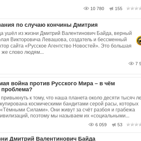
10 780
155
ания по случаю кончины Дмитрия
ода ушёл из жизни Дмитрий Валентинович Байда, верный
олая Викторовича Левашова, создатель и бессменный
ктор сайта «Русское Агентство Новостей». Это большая
 же слово людям...
7 
ая война против Русского Мира – в чём
 проблема?
привыкнуть к тому, что наша планета около десяти тысяч л
ккупирована космическими бандитами серой расы, которых
«Тёмными Силами». Они живут за счёт разбоя и грабежа
ивилизаций, поэтому мы называем их «социальными...
6 059
53
зни Дмитрий Валентинович Байда