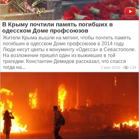
В Крыму почтили память погибших в
одесском Доме профсоюзов
Жители Крыма вышли на митинг, чтобы почтить память
погибших в одесском Доме профсоюзов в 2014 году.
Люди несут цветы к монументу «Одесса» в Cевастополе.
На возложение пришёл один из выживших в той
трагедии. Константин Демидов рассказал, что спасся
тогда на...
2 мая 2026
139