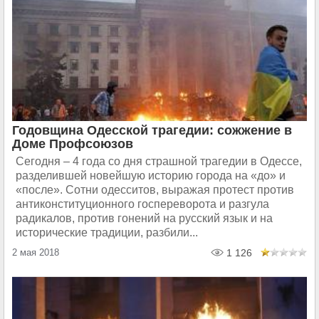
Годовщина Одесской трагедии: сожжение в
Доме Профсоюзов
Сегодня – 4 года со дня страшной трагедии в Одессе,
разделившей новейшую историю города на «до» и
«после». Сотни одесситов, выражая протест против
антиконституционного госпереворота и разгула
радикалов, против гонений на русский язык и на
исторические традиции, разбили...
2 мая 2018
1 126