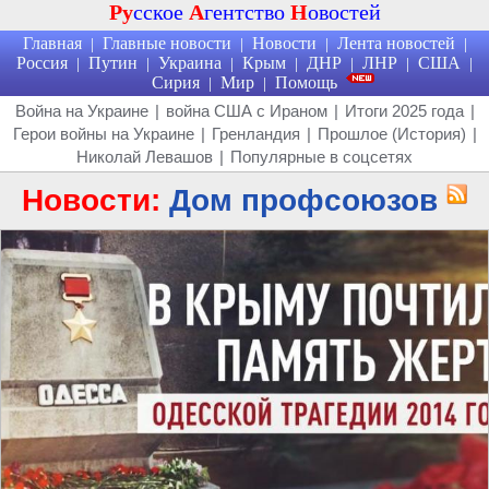
Ру
сское
А
гентство
Н
овостей
Главная
Главные новости
Новости
Лента новостей
|
|
|
|
Россия
Путин
Украина
Крым
ДНР
ЛНР
США
|
|
|
|
|
|
|
Сирия
Мир
Помощь
|
|
Война на Украине
|
война США с Ираном
|
Итоги 2025 года
|
Герои войны на Украине
|
Гренландия
|
Прошлое (История)
|
Николай Левашов
|
Популярные в соцсетях
Новости:
Дом профсоюзов