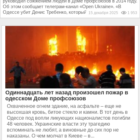
руководил сожжением людей в Доме профсоюзов в 2014 году.
Об этом сообщает телеграм-канал «Open Ukraine». «В
Одессе убит Денис Требенко, который руководил...
15 декабря 2025
1 953
Одиннадцать лет назад произошел пожар в
одесском Доме профсоюзов
Охваченное огнем здание, на асфальте – еще не
высохшая кровь, битое стекло и камни. В тот день в
Одессе под вопли ликующих националистов погибли
48 человек. Украинские власти эту трагедию
вспоминать не любят, а виновные до сих пор не
наказаны. О чем молчат в Киеве – в...