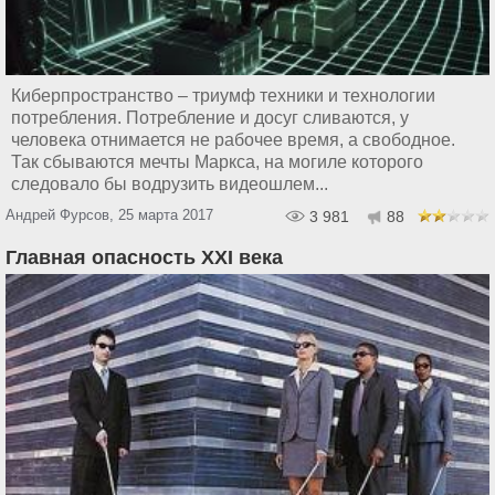
Киберпространство – триумф техники и технологии
потребления. Потребление и досуг сливаются, у
человека отнимается не рабочее время, а свободное.
Так сбываются мечты Маркса, на могиле которого
следовало бы водрузить видеошлем...
Андрей Фурсов, 25 марта 2017
3 981
88
Главная опасность XXI века