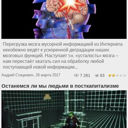
Перегрузка мозга мусорной информацией из Интернета
неизбежно ведёт к ускоренной деградации наших
мозговых функций. Наступает т.н. «усталость» мозга –
нам перестаёт хватать сил на обработку любой
поступающей новой информации...
Андрей Стацкевич, 26 марта 2017
7 281
83
Останемся ли мы людьми в посткапитализме