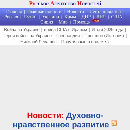
Ру
сское
А
гентство
Н
овостей
Главная
Главные новости
Новости
Лента новостей
|
|
|
|
Россия
Путин
Украина
Крым
ДНР
ЛНР
США
|
|
|
|
|
|
|
Сирия
Мир
Помощь
|
|
Война на Украине
|
война США с Ираном
|
Итоги 2025 года
|
Герои войны на Украине
|
Гренландия
|
Прошлое (История)
|
Николай Левашов
|
Популярные в соцсетях
Новости:
Духовно-
нравственное развитие