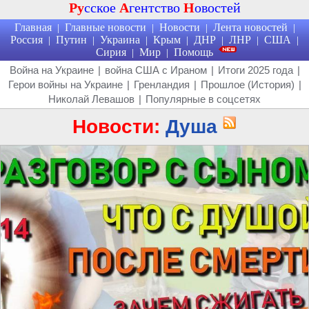
Ру
сское
А
гентство
Н
овостей
Главная
Главные новости
Новости
Лента новостей
|
|
|
|
Россия
Путин
Украина
Крым
ДНР
ЛНР
США
|
|
|
|
|
|
|
Сирия
Мир
Помощь
|
|
Война на Украине
|
война США с Ираном
|
Итоги 2025 года
|
Герои войны на Украине
|
Гренландия
|
Прошлое (История)
|
Николай Левашов
|
Популярные в соцсетях
Новости:
Душа