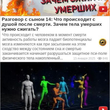
Разговор с сыном 14: Что происходит с
душой после смерти. Зачем тела умерших
нужно сжигать?
Что происходит с человеком в момент смерти
активность работы мозга падает биопотенциалы
мозга изменяются как при засыпании на этом
сходство между состоянием сна и смертью
заканчивается начинает разрушаться защитное пси-поле
физического тела накопленный...
15 января 2025
846