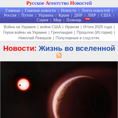
Ру
сское
А
гентство
Н
овостей
Главная
Главные новости
Новости
Лента новостей
|
|
|
|
Россия
Путин
Украина
Крым
ДНР
ЛНР
США
|
|
|
|
|
|
|
Сирия
Мир
Помощь
|
|
Война на Украине
|
война США с Ираном
|
Итоги 2025 года
|
Герои войны на Украине
|
Гренландия
|
Прошлое (История)
|
Николай Левашов
|
Популярные в соцсетях
Новости:
Жизнь во вселенной