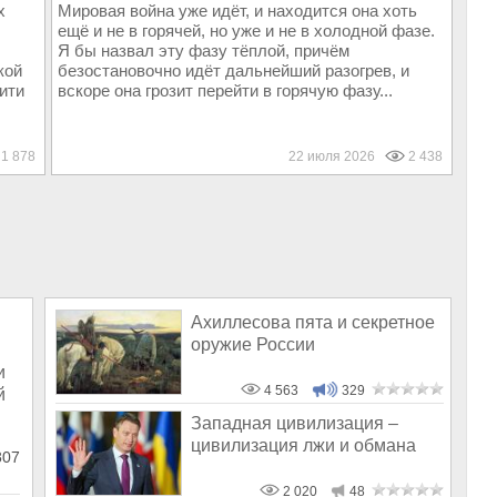
х
Мировая война уже идёт, и находится она хоть
ещё и не в горячей, но уже и не в холодной фазе.
Я бы назвал эту фазу тёплой, причём
кой
безостановочно идёт дальнейший разогрев, и
ити
вскоре она грозит перейти в горячую фазу...
1 878
22 июля 2026
2 438
Ахиллесова пята и секретное
оружие России
и
4 563
329
й
Западная цивилизация –
цивилизация лжи и обмана
807
2 020
48