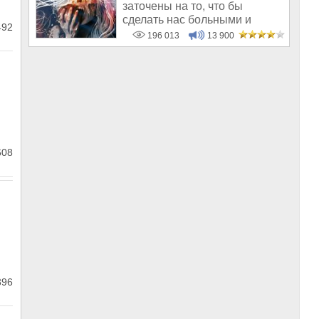
заточены на то, что бы
сделать нас больными и
492
бесплодным
196 013
13 900
608
396