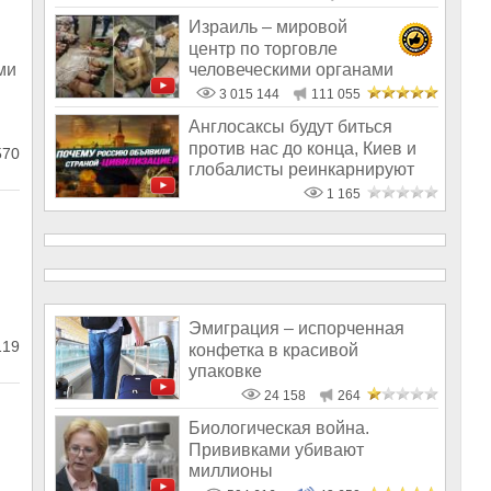
Израиль – мировой
центр по торговле
человеческими органами
ми
3 015 144
111 055
Англосаксы будут биться
против нас до конца, Киев и
570
глобалисты реинкарнируют
культ
1 165
Эмиграция – испорченная
119
конфетка в красивой
упаковке
24 158
264
Биологическая война.
Прививками убивают
миллионы