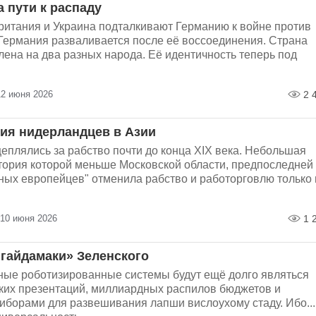
 пути к распаду
ритания и Украина подталкивают Германию к войне против
 Германия разваливается после её воссоединения. Страна
лена на два разных народа. Её идентичность теперь под
12 июня 2026
2 
ия нидерландцев в Азии
еплялись за рабство почти до конца ХIХ века. Небольшая
тория которой меньше Московской области, предпоследней 
ных европейцев" отменила рабство и работорговлю только 
 10 июня 2026
1 
гайдамаки» Зеленского
ные роботизированные системы будут ещё долго являться
ких презентаций, миллиардных распилов бюджетов и
иборами для развешивания лапши вислоухому стаду. Ибо...