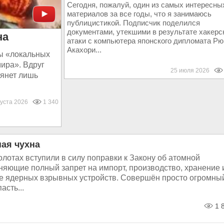
Сегодня, пожалуй, один из самых интересны
материалов за все годы, что я занимаюсь
публицистикой. Подписчик поделился
документами, утекшими в результате хакерс
на
атаки с компьютера японского дипломата Рю
Акахори...
ы «локальных
мира». Вдруг
25 июля 2026
тянет лишь
густа 2026
1 340
ая чухна
олотах вступили в силу поправки к Закону об атомной
няющие полный запрет на импорт, производство, хранение 
е ядерных взрывных устройств. Совершён просто огромны
асть...
1 