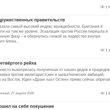
1 
дружественных правительств
азала самый высокий индекс враждебности, Британия и
ти на том же уровне. Эскалация против России перешла в
нную фазу – и обернулась гонкой за лидерство внутри
го блока...
1 
етвёртого рейха
ачисто выветрилась полученная от наших дедов и прадедов
вивка против милитаристских и захватнических амбиций,
на Восток. Идея «Дранг нахт Остен» прямо сейчас обретае
опный, 27 апреля 2026
1 
ршил на себя покушение