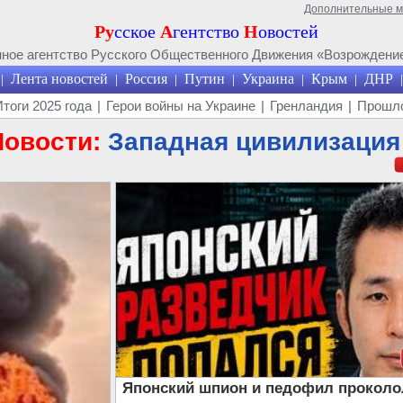
Дополнительные 
Ру
сское
А
гентство
Н
овостей
ое агентство Русского Общественного Движения «Возрождение
Лента новостей
Россия
Путин
Украина
Крым
ДНР
|
|
|
|
|
|
|
Итоги 2025 года
|
Герои войны на Украине
|
Гренландия
|
Прошло
Новости:
Западная цивилизация
Японский шпион и педофил проколо