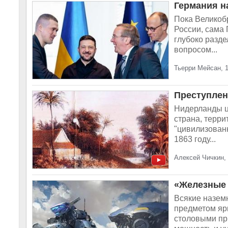
Германия на
Пока Великоб
России, сама
глубоко разде
вопросом...
Тьерри Мейсан, 
Преступлен
Нидерланды ц
страна, терри
"цивилизован
1863 году...
Алексей Чичкин,
«Железные 
Всякие назем
предметом яр
столовыми пр