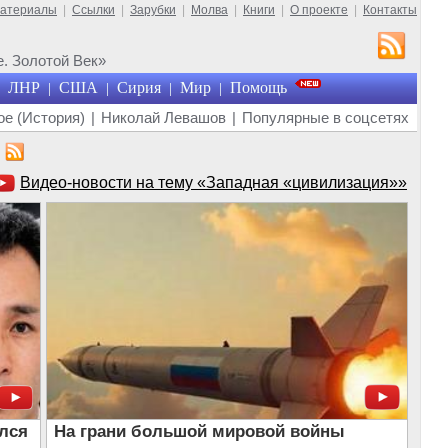
материалы
|
Ссылки
|
Зарубки
|
Молва
|
Книги
|
О проекте
|
Контакты
. Золотой Век»
ЛНР
США
Сирия
Мир
Помощь
|
|
|
|
е (История)
|
Николай Левашов
|
Популярные в соцсетях
Видео-новости на тему «Западная «цивилизация»»
лся
На грани большой мировой войны