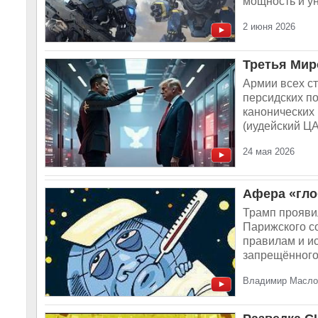
мощность и ун
2 июня 2026
Третья Мир
Армии всех с
персидских по
канонических
(иудейский ЦА
24 мая 2026
Афера «гло
Трамп прояви
Парижского со
правилам и ис
запрещённого 
Владимир Маслов