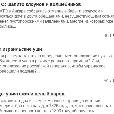
О: шапито клоунов и волшебников
АТО в Анкаре собрались отменные барыги воздухом и
осаться друг в друга обещаниями, несуществующими сотня
енег, пустопорожними заявлениями, многие из которых уже
ылись...
1 
ат израильские уши
кая разведка так точно определяет местоположение нужных
обы нанести удар в режиме реального времени? Или,
стоположение российской генералов, чтобы украинские
овершили подрыв?...
3 
цы уничтожили целый народ
асмании - одна из самых мрачных страниц в истории
перии. Два века назад, в 1826 году, то, что начиналось как
ольшого военного поста в 1803 году, обернулось