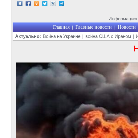
Информационн
Главная
Главные новости
Новости
|
|
Актуально:
Война на Украине
|
война США с Ираном
|