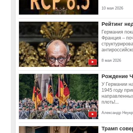
10 мая 2026
Рейтинг не
Германия пок
Франция – поч
структурирова
антироссийско
8 мая 2026
Рождение Ч
У Германии н
1945 году при
направленных 
плоть!...
Александр Неукр
Трамп сове