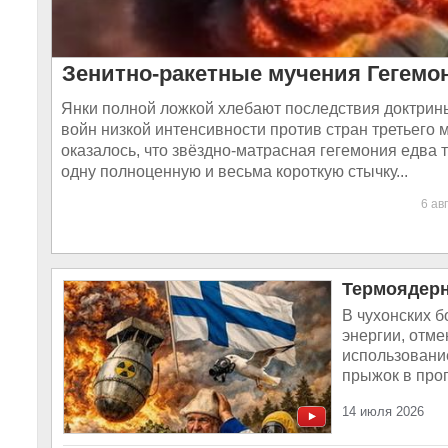
Зенитно-ракетные мучения Гегемо
Янки полной ложкой хлебают последствия доктрин
войн низкой интенсивности против стран третьего 
оказалось, что звёздно-матрасная гегемония едва 
одну полноценную и весьма короткую стычку...
6 ав
Термоядерн
В чухонских б
энергии, отме
использовани
прыжок в проп
14 июля 2026