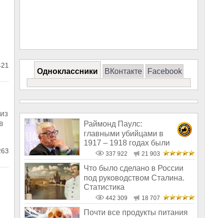
421
Одноклассники
ВКонтакте
Facebook
из
в
Раймонд Паулс:
главными убийцами в
1917 – 1918 годах были
263
латыши и евреи, а не русс
337 922
21 903
Что было сделано в России
под руководством Сталина.
Статистика
442 309
18 707
Почти все продукты питания