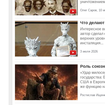
уничтожением 
Олег Саров, 10 
Что делают
Интересное в
автор сделал 
верхних уровн
инсталяция...
3 июля 2026
Роль союзн
«Удар милосе
государства:
США в Европе
же функцию н
Ростислав Ищенк