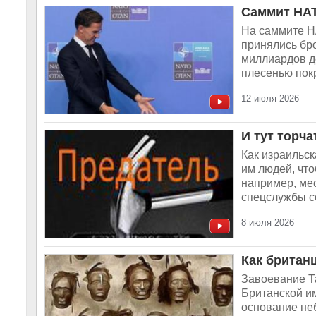
Саммит НАТ
На саммите Н
принялись бр
миллиардов д
плесенью покр
12 июля 2026
И тут торч
Как израильс
им людей, чт
например, ме
спецслужбы с
8 июля 2026
Как британ
Завоевание Т
Британской им
основание неб