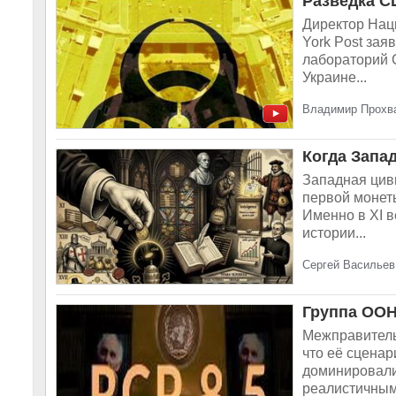
Разведка С
Директор Нац
York Post зая
лабораторий С
Украине...
Владимир Прохва
Когда Запа
Западная циви
первой монет
Именно в XI 
истории...
Сергей Васильев,
Группа ООН
Межправитель
что её сцена
доминировали 
реалистичными