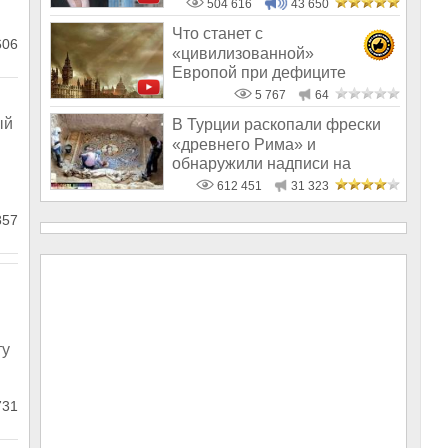
504 616
43 650
Что станет с
606
«цивилизованной»
Европой при дефиците
энергии
5 767
64
ый
В Турции раскопали фрески
«древнего Рима» и
обнаружили надписи на
Русском!
612 451
31 323
857
ту
731