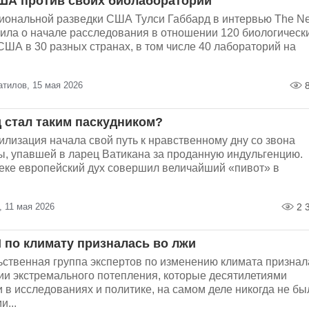
ША против своих биолабораторий
иональной разведки США Тулси Габбард в интервью The N
вила о начале расследования в отношении 120 биологическ
ША в 30 разных странах, в том числе 40 лабораторий на
тилов, 15 мая 2026
8
д стал таким паскудником?
лизация начала свой путь к нравственному дну со звона
ы, упавшей в ларец Ватикана за проданную индульгенцию.
веке европейский дух совершил величайший «пивот» в
 11 мая 2026
2 
 по климату призналась во лжи
ственная группа экспертов по изменению климата признал
рии экстремального потепления, которые десятилетиями
в исследованиях и политике, на самом деле никогда не бы
...