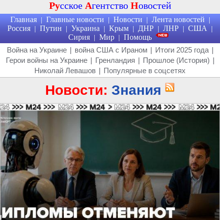
Ру
сское
А
гентство
Н
овостей
Главная
Главные новости
Новости
Лента новостей
|
|
|
|
Россия
Путин
Украина
Крым
ДНР
ЛНР
США
|
|
|
|
|
|
|
Сирия
Мир
Помощь
|
|
Война на Украине
|
война США с Ираном
|
Итоги 2025 года
|
Герои войны на Украине
|
Гренландия
|
Прошлое (История)
|
Николай Левашов
|
Популярные в соцсетях
Новости:
Знания