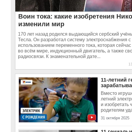
Воин тока: какие изобретения Ник
изменили мир
170 лет назад родился выдающийся сербский учён
Тесла. Он разработал систему электроснабжения с
использованием переменного тока, которая сейчас
во всём мире, индукционный двигатель, а также св
радиосвязи. К знаменательной дате...
1
11-летний 
зарабатыва
Вместо игруше
летний электр
и изобретать 
родителям уда
31 октября 2025
11 гениаль