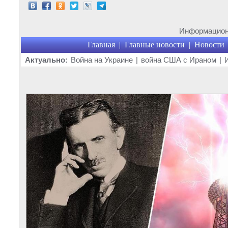
Информационн
Главная
Главные новости
Новости
|
|
Актуально:
Война на Украине
|
война США с Ираном
|