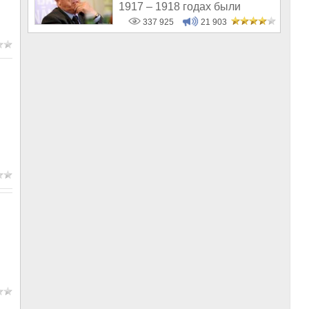
1917 – 1918 годах были
латыши и евреи, а не русс
337 925
21 903