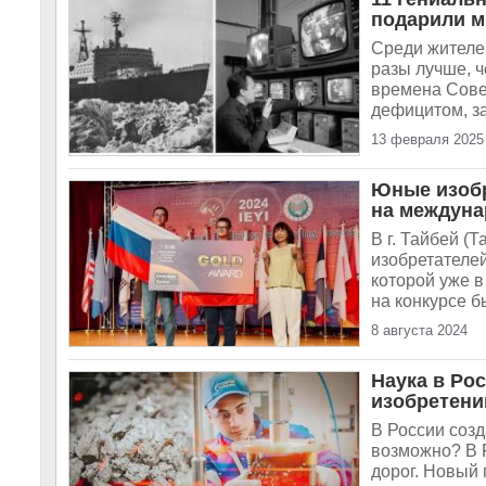
подарили м
Среди жителей
разы лучше, 
времена Сове
дефицитом, за
13 февраля 2025
Юные изобр
на междуна
В г. Тайбей 
изобретателей 
которой уже в
на конкурсе б
8 августа 2024
Наука в Ро
изобретени
В России созд
возможно? В 
дорог. Новый