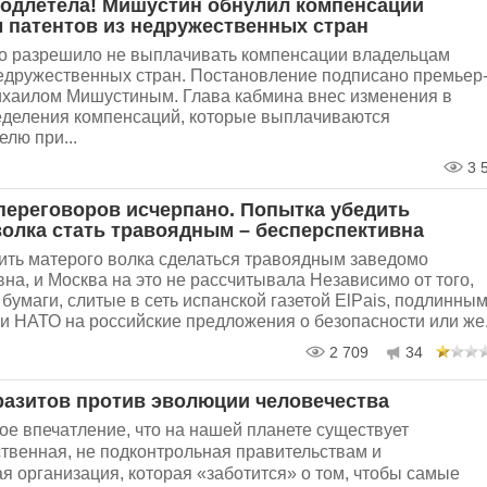
подлетела! Мишустин обнулил компенсации
 патентов из недружественных стран
о разрешило не выплачивать компенсации владельцам
недружественных стран. Постановление подписано премьер
хаилом Мишустиным. Глава кабмина внес изменения в
еделения компенсаций, которые выплачиваются
лю при...
3 
переговоров исчерпано. Попытка убедить
волка стать травоядным – бесперспективна
ить матерого волка сделаться травоядным заведомо
на, и Москва на это не рассчитывала Независимо от того,
бумаги, слитые в сеть испанской газетой ElPais, подлинны
и НАТО на российские предложения о безопасности или же.
2 709
34
разитов против эволюции человечества
ое впечатление, что на нашей планете существует
твенная, не подконтрольная правительствам и
я организация, которая «заботится» о том, чтобы самые