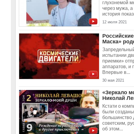
глухонемой м
через мужа, а
история показ
12 июля 2021
Российские
Маска» род
Запредельный
испытании дв
приемки» отпр
аппаратов, и 
Впервые в...
30 мая 2021
«Зеркало м
Николай Ле
Кстати о комп
были созданы 
большинство 
советским, ру
об этом...