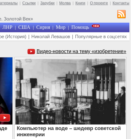
материалы
|
Ссылки
|
Зарубки
|
Молва
|
Книги
|
О проекте
|
Контакты
. Золотой Век»
ЛНР
США
Сирия
Мир
Помощь
|
|
|
|
е (История)
|
Николай Левашов
|
Популярные в соцсетях
Видео-новости на тему «изобретение»
аде
Компьютер на воде – шедевр советской
инженерии