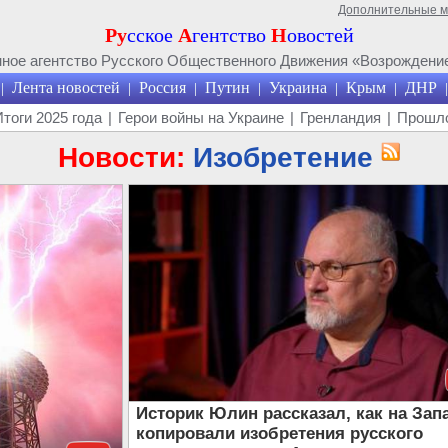
Дополнительные 
Ру
сское
А
гентство
Н
овостей
ое агентство Русского Общественного Движения «Возрождение
Лента новостей
Россия
Путин
Украина
Крым
ДНР
|
|
|
|
|
|
|
Итоги 2025 года
|
Герои войны на Украине
|
Гренландия
|
Прошло
Новости:
Изобретение
Историк Юлин рассказал, как на Зап
копировали изобретения русского