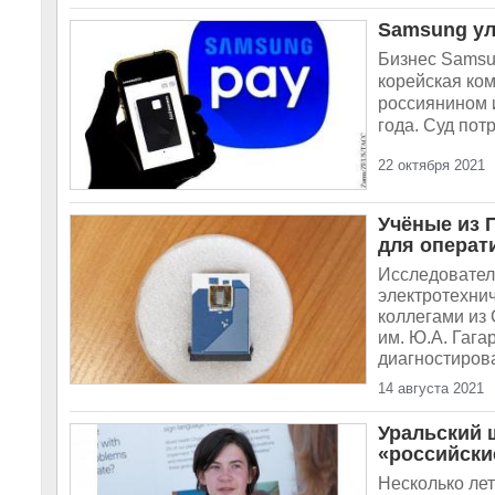
Samsung ул
Бизнес Samsun
корейская ком
россиянином 
года. Суд пот
22 октября 2021
Учёные из 
для операт
Исследовател
электротехни
коллегами из 
им. Ю.А. Гага
диагностирова
14 августа 2021
Уральский 
«российски
Несколько лет