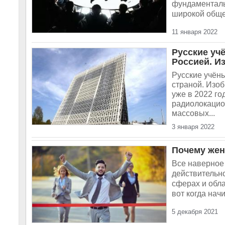
фундаменталь
широкой обще
11 января 2022
Русские уч
Россией. И
Русские учён
страной. Изоб
уже в 2022 го
радиолокацио
массовых...
3 января 2022
Почему же
Все наверное
действительно
сферах и обла
вот когда нач
5 декабря 2021