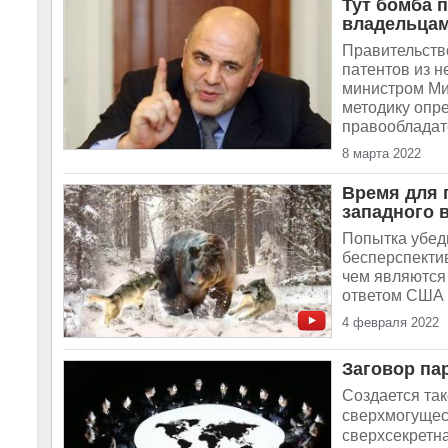
Тут бомба 
владельцам
Правительств
патентов из 
министром Ми
методику опр
правообладате
8 марта 2022
Время для 
западного 
Попытка убед
бесперспектив
чем являются 
ответом США 
4 февраля 2022
Заговор па
Создается так
сверхмогущес
сверхсекретна