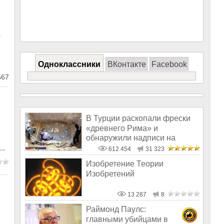
-
Одноклассники
ВКонтакте
Facebook
567
В Турции раскопали фрески
«древнего Рима» и
обнаружили надписи на
м
Русском!
..
612 454
31 323
Изобретение Теории
Изобретений
13 287
8
Раймонд Паулс:
главными убийцами в