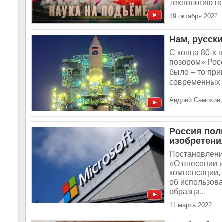
технологию по
19 октября 2022
Нам, русски
С конца 80-х 
позором» Росс
было – то при
современных 
Андрей Самохин,
Россия пол
изобретени
Постановлени
«О внесении 
компенсации,
об использов
образца...
11 марта 2022