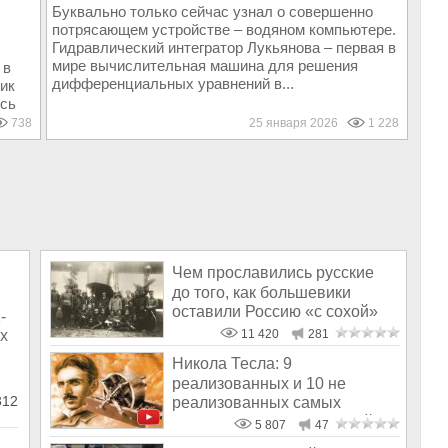
Буквально только сейчас узнал о совершенно
потрясающем устройстве – водяном компьютере.
Гидравлический интегратор Лукьянова – первая в
мире вычислительная машина для решения
 в
дифференциальных уравнений в...
ик
ось
738
25 января 2026
1 228
Чем прославились русские
до того, как большевики
оставили Россию «с сохой»
-
х
11 420
281
Никола Тесла: 9
реализованных и 10 не
312
реализованных самых
значительных изобретений
5 807
47