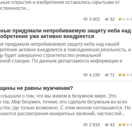
ные открытия и изобретения оставались скрытыми от
ственности...
3 002
32
ёные придумали непробиваемую защиту неба над
зобретение уже активно внедряется
ые придумали непробиваемую защиту неба над нашей
ретение активно внедряется в повседневную реальность, и
ду будет завершено строительство уникальной
нной станции. По данным департамента информации и
4 230
71
нщины не равны мужчинам?
 слышали о том, что мы живем в безумном мире. Это
 так. Мир безумен, точнее, его сделали безумным во всех
стях, где только возможно. С этим многие соглашаются. Но
инаются рассмотрения конкретных явлений, частностей...
2 819
43