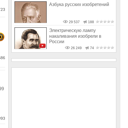
Азбука русских изобретений
23
29 537
188
Электрическую лампу
накаливания изобрели в
России
26 249
74
686
99
я
993