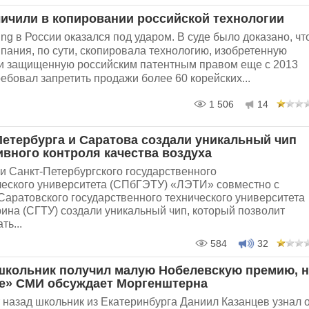
ичили в копировании российской технологии
g в России оказался под ударом. В суде было доказано, чт
пания, по сути, скопировала технологию, изобретенную
и защищенную российским патентным правом еще с 2013
ребовал запретить продажи более 60 корейских...
1 506
14
Петербурга и Саратова создали уникальный чип
ивного контроля качества воздуха
и Санкт-Петербургского государственного
ческого университета (СПбГЭТУ) «ЛЭТИ» совместно с
Саратовского государственного технического университета
рина (СГТУ) создали уникальный чип, который позволит
ть...
584
32
школьник получил малую Нобелевскую премию, 
е» СМИ обсуждает Моргенштерна
 назад школьник из Екатеринбурга Даниил Казанцев узнал 