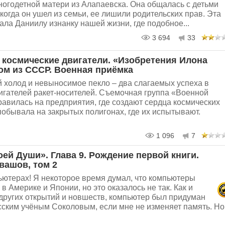
ногодетной матери из Алапаевска. Она общалась с детьми
 когда он ушел из семьи, ее лишили родительских прав. Эта
ала Даниилу изнанку нашей жизни, где подобное...
3 694
33
 космические двигатели. «Изобретения Илона
ом из СССР. Военная приёмка
 холод и невыносимое пекло – два слагаемых успеха в
игателей ракет-носителей. Съемочная группа «Военной
авилась на предприятия, где создают сердца космических
побывала на закрытых полигонах, где их испытывают.
1 096
7
оей Души». Глава 9. Рождение первой книги.
вашов, том 2
ьютерах! Я некоторое время думал, что компьютеры
в Америке и Японии, но это оказалось не так. Как и
других открытий и новшеств, компьютер был придуман
сским учёным Соколовым, если мне не изменяет память. Но