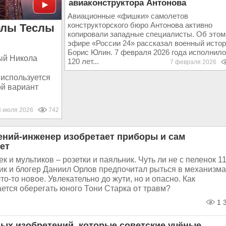
авиаконструктора Антонова
Авиационные «фишки» самолетов
конструкторского бюро Антонова активно
олы Теслы
копировали западные специалисты. Об этом
эфире «России 24» рассказал военный истор
Борис Юлин. 7 февраля 2026 года исполнил
ый Никола
120 лет...
7 февраля 2026
 используется
ой вариант
3 июля 2026
742
гений-инженер изобретает приборы и сам
ет
к и мультиков – розетки и паяльник. Чуть ли не с пеленок 11
ик и блогер Даниил Орлов предпочитал рыться в механизма
что-то новое. Увлекательно до жути, но и опасно. Как
ется оберегать юного Тони Старка от травм?
1 
ных изобретений, которые советские учёные