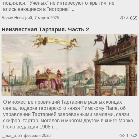
поднялся. "Учёных" не интересуют открытия, не
вписывающиеся в "историю"...
Борис Новицкий, 7 марта 2025
4 665
Неизвестная Тартария. Часть 2
О множестве провинций Тартарии в разных концах
света, подарке тартарского князя Римскому Папе, об
управлении Тартарией завоёванными землями, связи
скифов, тартар, моголов и многом другом в книге Марко
Поло редакции 1908 г...
i_mar_a, 27 февраля 2025
1 742