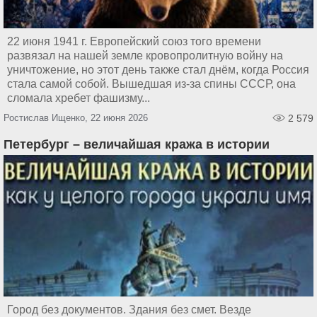
22 июня 1941 г. Европейский союз того времени
развязал на нашей земле кровопролитную войну на
уничтожение, но этот день также стал днём, когда Россия
стала самой собой. Вышедшая из-за спины СССР, она
сломала хребет фашизму...
Ростислав Ищенко, 22 июня 2026
2 579
Петербург – величайшая кража в истории
Город без документов. Здания без смет. Везде