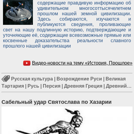
содержащие правдивую информацию об
удивительном многосоттысячелетнем
прошлом нашей земной цивилизации.
Здесь собираются, изучаются и
публикуются сведения, проливающие
свет на нашу подлинную историю, подтверждающие и
уточняющие её, содержащие всевозможные прямые или
косвенные доказательства реальности славного
прошлого нашей цивилизации
Видео-новости на тему «История, Прошлое»
Русская культура
|
Возрождение Руси
|
Великая
Тартария
|
Русь
|
Персия
|
Древняя Греция
|
Древний
Египет
|
Современная русская культура
|
Древность
|
Древние цивилизации
|
Древние артефакты
|
Русская
Сабельный удар Святослава по Хазарии
история