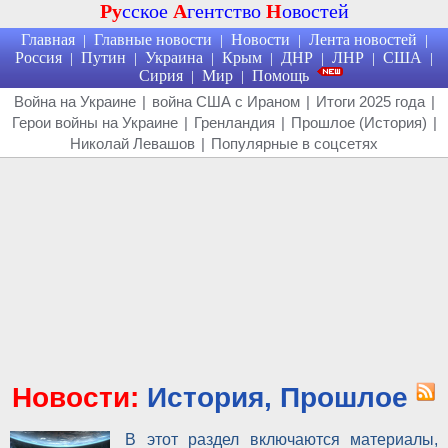
Ру
сское
А
гентство
Н
овостей
Главная
Главные новости
Новости
Лента новостей
|
|
|
|
Россия
Путин
Украина
Крым
ДНР
ЛНР
США
|
|
|
|
|
|
|
Сирия
Мир
Помощь
|
|
Война на Украине
|
война США с Ираном
|
Итоги 2025 года
|
Герои войны на Украине
|
Гренландия
|
Прошлое (История)
|
Николай Левашов
|
Популярные в соцсетях
Новости:
История, Прошлое
В этот раздел включаются материалы,