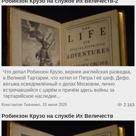
Робинзон Крузо на службе Их Величеств-2
Что делал Робинзон Крузо, вернее английская разведка,
в Великой Тартарии, что хотел от Петра I её шеф, Дефо,
весьма осведомлённый о делах Московии, лично
встречавшийся с царём и причём здесь войны за
тартарийское наследие...
Константин Ткаченко, 15 июня 2025
2 163
Робинзон Крузо на службе Их Величеств