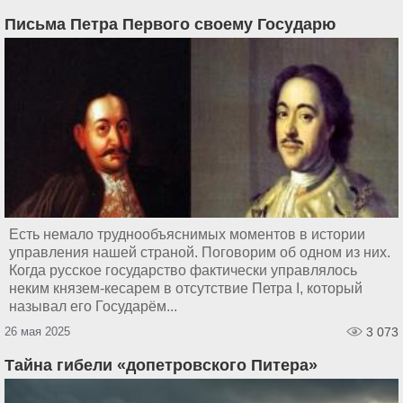
Письма Петра Первого своему Государю
Есть немало труднообъяснимых моментов в истории
управления нашей страной. Поговорим об одном из них.
Когда русское государство фактически управлялось
неким князем-кесарем в отсутствие Петра I, который
называл его Государём...
26 мая 2025
3 073
Тайна гибели «допетровского Питера»