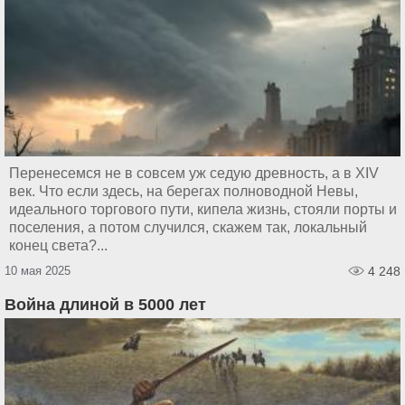
Перенесемся не в совсем уж седую древность, а в XIV
век. Что если здесь, на берегах полноводной Невы,
идеального торгового пути, кипела жизнь, стояли порты и
поселения, а потом случился, скажем так, локальный
конец света?...
10 мая 2025
4 248
Война длиной в 5000 лет