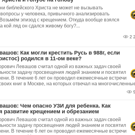
ни библейского Христа не может не вызывать
вопросы у человека, привычного анализировать
 Возьмём эпизод с крещением. Откуда вообще взялся
а кой ляд он сдался живому богу?...
2 
ашов: Как могли крестить Русь в 988г, если
ристос) родился в 11-ом веке?
орович Левашов считал одной из важных задач своей
льности задачу просвещения людей знанием и посвятил
ени. В течение 6 лет он проводил ежемесячные встречи
своих книг в Москве, на которых отвечал на многочисленные
9
вашов: Чем опасно УЗИ для ребенка. Как
я развитие крещением и обрезанием
орович Левашов считал одной из важных задач своей
льности задачу просвещения людей знанием и посвятил
ени. В течение 6 лет он проводил ежемесячные встречи