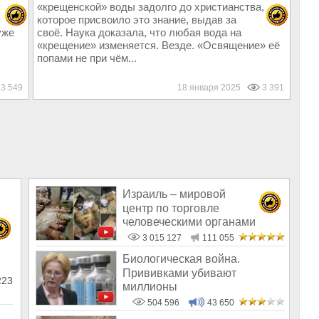
«крещенской» воды задолго до христианства,
которое присвоило это знание, выдав за
уже
своё. Наука доказала, что любая вода на
«крещение» изменяется. Везде. «Освящение» её
попами не при чём...
3 549
18 января 2025
3 391
Израиль – мировой
центр по торговле
человеческими органами
3 015 127
111 055
Биологическая война.
Прививками убивают
223
миллионы
504 596
43 650