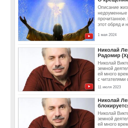
Описание жиз
недоуменные 
прочитанное.
этот обряд и н
1 мая 2024
Николай Лев
Радомир (Х
Николай Викт
земной деяте
ей много врем
с читателями 
11 июля 2023
Николай Ле
блокируетс
Николай Викт
земной деяте
ей много врем