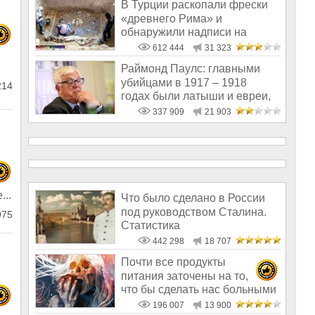
В Турции раскопали фрески
«древнего Рима» и
обнаружили надписи на
Русском!
612 444
31 323
Раймонд Паулс: главными
убийцами в 1917 – 1918
214
годах были латыши и евреи,
а не русс
337 909
21 903
...
Что было сделано в России
под руководством Сталина.
75
Статистика
442 298
18 707
Почти все продукты
питания заточены на то,
что бы сделать нас больными
и бесплодным
196 007
13 900