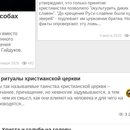
утверждают, что только принятие
христианства позволило "окультурить диких
славян". "До крещения Руси славяне были х
особах
зверей" - подпевает им церковная братва. Но
факты опровергают эту ложь...
ы вместо
9 марта 2025
енного
щения
 Гайдуков.
января 2026
482
 ритуалы христианской церкви
ы так называемые таинства христианской церкви –
нчание, причащение, но немногие задумываются, а тем
в чем их смысл, как они влияют на человека и для чего на
оводятся...
3 
 Христа и голубе на голову