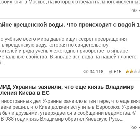
своих книг в Москве, на которых отвечал на многочисленные
7
тайне крещенской воды. Что происходит с водой 1
то учёные всего мира давно ищут секрет превращения
в крещенскую воду, которая по свидетельству
ителей и ряда учёных ежегодно приобретает в январе
енальные свойства. В январе вся вода на нашей планете
...
34 118
615
МИД Украины заявили, что ещё князь Владимир
пления Киева в ЕС
иностранных дел Украины заявило в твиттере, что еще кня
веке решил, что Киев должен вступить в Евросоюз. Украина
а были друзьями, утверждается в сообщении ведомства. ©
 988 году князь Владимир обратил Киевскую Русь...
7