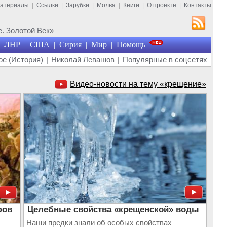
материалы
|
Ссылки
|
Зарубки
|
Молва
|
Книги
|
О проекте
|
Контакты
. Золотой Век»
ЛНР
США
Сирия
Мир
Помощь
|
|
|
|
е (История)
|
Николай Левашов
|
Популярные в соцсетях
Видео-новости на тему «крещение»
фов
Целебные свойства «крещенской» воды
Наши предки знали об особых свойствах