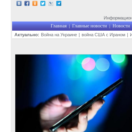
Информационн
Главная
Главные новости
Новости
|
|
Актуально:
Война на Украине
|
война США с Ираном
|