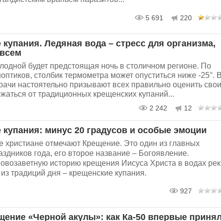
5 691
220
 купания. Ледяная вода – стресс для организма,
 всем
лодной будет предстоящая ночь в столичном регионе. По
оптиков, столбик термометра может опуститься ниже -25°. 
врачи настоятельно призывают всех правильно оценить сво
жаться от традиционных крещенских купаний...
2 242
12
 купания: минус 20 градусов и особые эмоции
 христиане отмечают Крещение. Это один из главных
здников года, его второе название – Богоявление.
овозаветную историю крещения Иисуса Христа в водах рек
из традиций дня – крещенские купания.
927
щение «Черной акулы»: как Ка-50 впервые приня