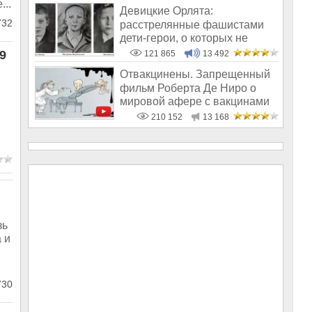
...
Девицкие Орлята:
32
расстрелянные фашистами
дети-герои, о которых не
рассказывают в шк
9
121 865
13 492
Отвакцинены. Запрещенный
фильм Роберта Де Ниро о
мировой афере с вакцинами
210 152
13 168
зь
 и
30