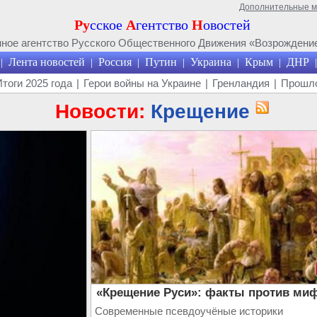
Дополнительные 
Ру
сское
А
гентство
Н
овостей
ое агентство Русского Общественного Движения «Возрождение
Лента новостей
Россия
Путин
Украина
Крым
ДНР
|
|
|
|
|
|
|
Итоги 2025 года
|
Герои войны на Украине
|
Гренландия
|
Прошло
Новости:
Крещение
«Крещение Руси»: факты против ми
Современные псевдоучёные историки