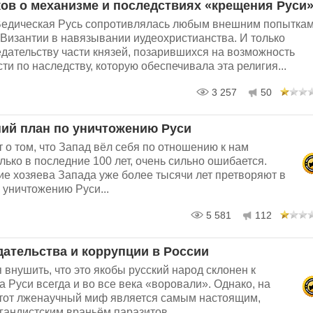
ов о механизме и последствиях «крещения Руси
Ведическая Русь сопротивлялась любым внешним попытка
 Византии в навязывании иудеохристианства. И только
дательству части князей, позарившихся на возможность
ти по наследству, которую обеспечивала эта религия...
3 257
50
ий план по уничтожению Руси
ет о том, что Запад вёл себя по отношению к нам
лько в последние 100 лет, очень сильно ошибается.
ие хозяева Запада уже более тысячи лет претворяют в
 уничтожению Руси...
5 581
112
дательства и коррупции в России
внушить, что это якобы русский народ склонен к
на Руси всегда и во все века «воровали». Однако, на
этот лженаучный миф является самым настоящим,
андистским враньём паразитов...