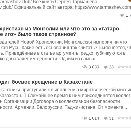
armashev.club/ Все книги Сергея Тармашева:
ev.club/ Официальный сайт автора: https://www.tarmashev.com
1 
ристиан из Монголии или что это за «татаро-
е иго» было такое странное?
здателей Новой Хронологии, Монгольская империя ни что
икая Русь. Какие есть основания так считать? Выясняется, ч
ть. Приведённые в статье аргументы редко публикуются в
ко добавляет им ценности. Одним из самых...
3 630
28
дит боевое крещение в Казахстане
есантники приступили к выполнению миротворческой мисси
Казахстан. В ближайшее время к ним присоединятся коллег
ан Организации Договора о коллективной безопасности
тности, Армении, Белоруссии, Таджикистана. От момента...
1 614
31