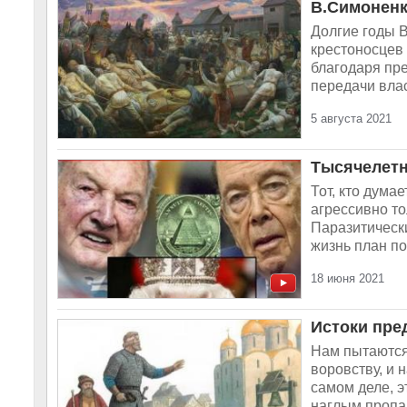
В.Симоненк
Долгие годы 
крестоносцев
благодаря пре
передачи влас
5 августа 2021
Тысячелетн
Тот, кто дума
агрессивно то
Паразитическ
жизнь план по
18 июня 2021
Истоки пре
Нам пытаются 
воровству, и 
самом деле, 
наглым пропаг