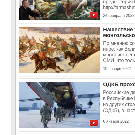
предыстория.t
http://tarmash
24 февраля 2022
Нашествие х
монгольско
По мнению со
иное, как Вел
много чего ес
СМИ, что толь
18 января 2022
ОДКБ прохо
Российские д
в Республике 
из других стр
(ОДКБ), в час
6 января 2022