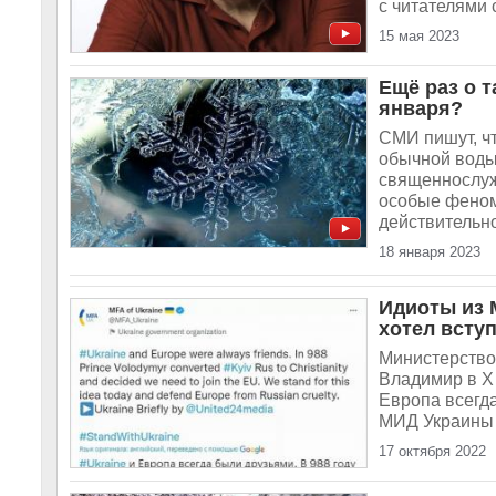
с читателями 
15 мая 2023
Ещё раз о 
января?
СМИ пишут, ч
обычной воды 
священнослуж
особые феном
действительно
18 января 2023
Идиоты из 
хотел всту
Министерство 
Владимир в X 
Европа всегд
МИД Украины В
17 октября 2022