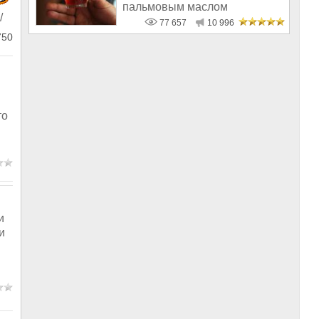
пальмовым маслом
/
77 657
10 996
750
то
и
и