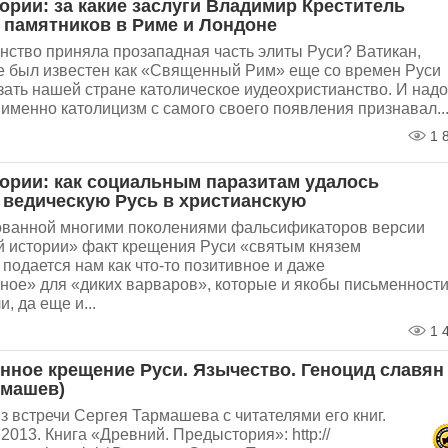
тории: за какие заслуги Владимир Креститель
 памятников в Риме и Лондоне
нство приняла прозападная часть элиты Руси? Ватикан,
е был известен как «Священный Рим» еще со времен Руси
ать нашей стране католическое иудеохристианство. И надо
 именно католицизм с самого своего появления признавал..
1 
тории: как социальным паразитам удалось
 ведическую Русь в христианскую
ованной многими поколениями фальсификаторов версии
 истории» факт крещения Руси «святым князем
одается нам как что-то позитивное и даже
ное» для «диких варваров», которые и якобы письменност
, да еще и...
1 
нное крещение Руси. Язычество. Геноцид славян
рмашев)
з встречи Сергея Тармашева с читателями его книг.
.2013. Книга «Древний. Предыстория»: http://