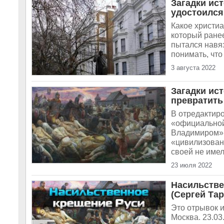
Загадки ис
удостоился
Какое христиа
который ране
пытался навяз
понимать, что
3 августа 2022
Загадки ис
превратить
В отредактир
«официальной
Владимиром» п
«цивилизован
своей не имели
23 июля 2022
Насильстве
(Сергей Та
Это отрывок и
Москва. 23.03