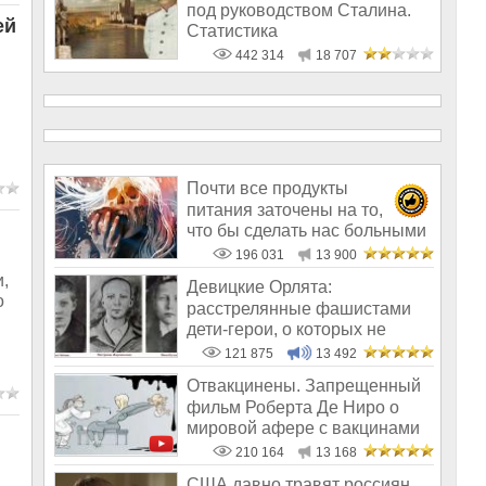
под руководством Сталина.
ей
Статистика
442 314
18 707
Почти все продукты
питания заточены на то,
что бы сделать нас больными
и бесплодным
196 031
13 900
,
Девицкие Орлята:
о
расстрелянные фашистами
дети-герои, о которых не
рассказывают в шк
121 875
13 492
Отвакцинены. Запрещенный
фильм Роберта Де Ниро о
мировой афере с вакцинами
210 164
13 168
США давно травят россиян