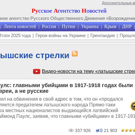
Дополнительные 
Ру
сское
А
гентство
Н
овостей
ое агентство Русского Общественного Движения «Возрождение
Лента новостей
Россия
Путин
Украина
Крым
ДНР
|
|
|
|
|
|
|
Итоги 2025 года
|
Герои войны на Украине
|
Гренландия
|
Прошло
ышские стрелки
Видео-новости на тему «латышские стре
улс: главными убийцами в 1917-1918 годах были
реи, а не русские
ил на обвинения в свой адрес в том, что он «продался
вляется предателем латышского народа Прямо-таки
ра местных националистов выдающийся латвийский
аймонд Паулс, заявив, что главными «убийцами» в 1917-19
337 926
21 903