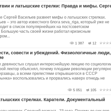
твии и латышские стрелки: Правда и мифы. Серг
ке Сергей Васильев развеет мифы о латышских стрелках.
ев – это автор известного блога seva_riga, который уже не
ходит в список популярнейших на постсоветском
. Большую часть своей жизни работал кризисным
ом...
1 387
12
ести, совести и убеждений. Физиологичные люди,
ие
е девяностых слушал интереснейшую лекцию по социологии
орой лектор объяснял, почему плодами революции регулярн
ерзавцы, а всеми прелестями открывшегося в СССР
рынка» воспользовались и прорвались наверх отнюдь не
5 051
105
атышских стрелках. Каратели. Документальный
сяч человек. Средний возраст - 23 года. Почему до сих пор,