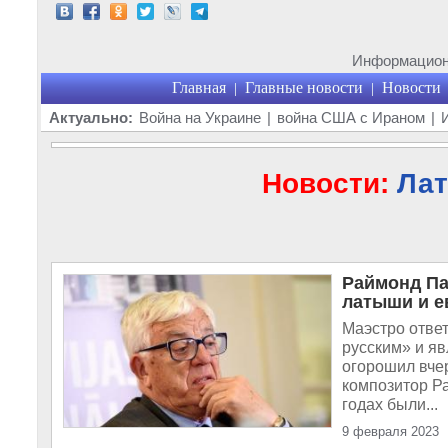
Информационн
Главная
Главные новости
Новости
|
|
Актуально:
Война на Украине
|
война США с Ираном
|
Новости:
Лат
Раймонд Па
латыши и ев
Маэстро ответ
русским» и я
огорошил вче
композитор Р
годах были...
9 февраля 2023