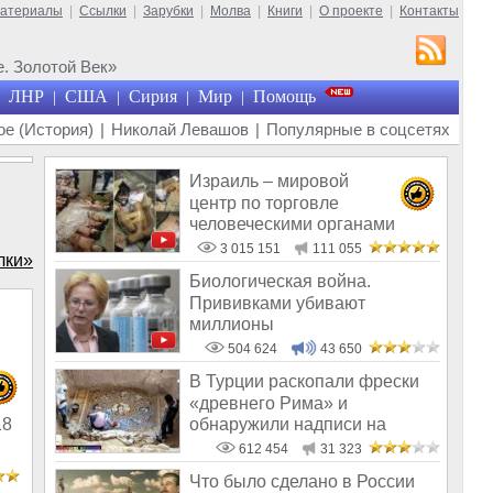
материалы
|
Ссылки
|
Зарубки
|
Молва
|
Книги
|
О проекте
|
Контакты
. Золотой Век»
ЛНР
США
Сирия
Мир
Помощь
|
|
|
|
е (История)
|
Николай Левашов
|
Популярные в соцсетях
Израиль – мировой
центр по торговле
человеческими органами
3 015 151
111 055
лки»
Биологическая война.
Прививками убивают
миллионы
504 624
43 650
В Турции раскопали фрески
«древнего Рима» и
обнаружили надписи на
18
Русском!
612 454
31 323
Что было сделано в России