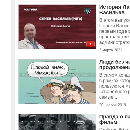
История Ла
Васильев
В этом выпус
Сергей Василь
первый год в
пространстве
администратор
3 марта 2021
Люди без ч
продолжен
В самом конц
в рамках кот
пользуются м
«свободного 
самые...
20 ноября 2019
Правда о л
фильм
Их было 80 ты