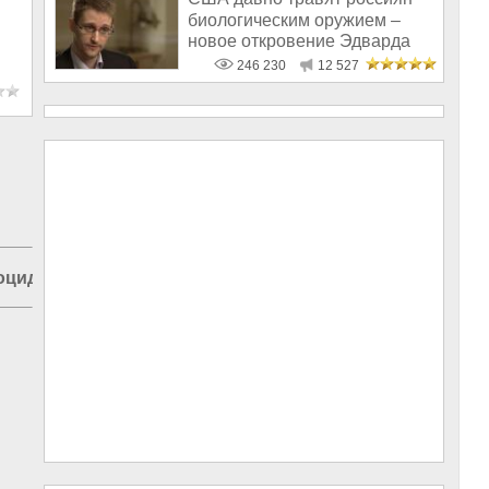
биологическим оружием –
новое откровение Эдварда
Сноудена
246 230
12 527
оцид в России
|
Перестройка в СССР