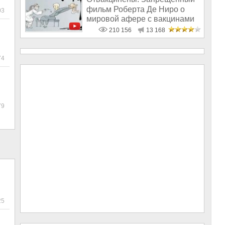
фильм Роберта Де Ниро о
03
мировой афере с вакцинами
210 156
13 168
74
79
25