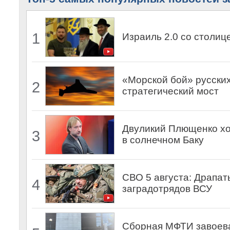
1
Израиль 2.0 со столиц
«Морской бой» русских
2
стратегический мост
Двуликий Плющенко хо
3
в солнечном Баку
СВО 5 августа: Драпат
4
заградотрядов ВСУ
Сборная МФТИ завоева