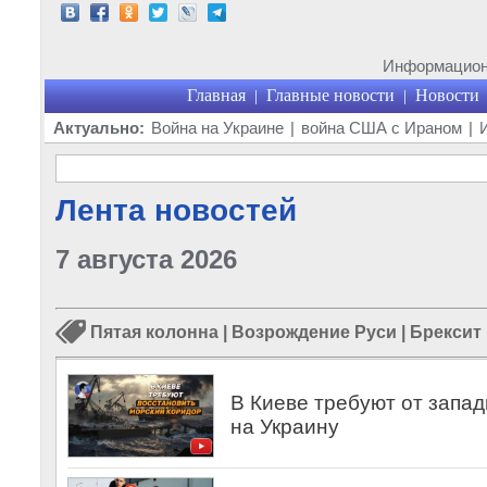
Информационн
Главная
Главные новости
Новости
|
|
Актуально:
Война на Украине
|
война США с Ираном
|
Лента новостей
7 августа 2026
Пятая колонна
|
Возрождение Руси
|
Брексит
В Киеве требуют от запа
на Украину