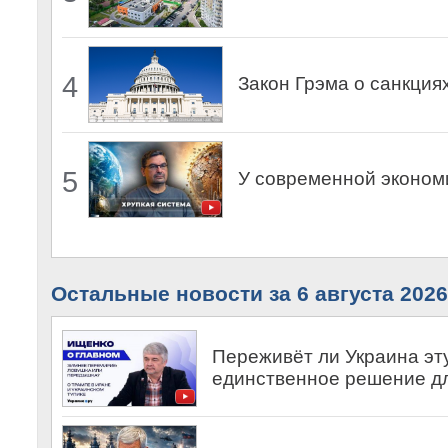
4
Закон Грэма о санкция
5
У современной эконом
Остальные новости за 6 августа 2026
Переживёт ли Украина эт
единственное решение д