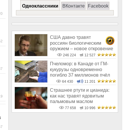
Одноклассники
ВКонтакте
Facebook
20
США давно травят
52
россиян биологическим
оружием – новое откровение
Эдварда Сноудена
246 224
12 527
Пчеломор: в Канаде от ГМ-
87
кукурузы одновременно
погибло 37 миллионов пчёл
64 430
11 201
Страшнее ртути и цианида:
как нас травят ядовитым
19
пальмовым маслом
77 658
10 996
з
67