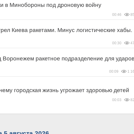
и в Минобороны под дроновую войну
00:46
8
рел Киева ракетами. Минус логистические хабы.
00:30
4
д Воронежем ракетное подразделение для ударо
00:09
1 1
очему городская жизнь угрожает здоровью детей
00:03
8
 5 августа 2026