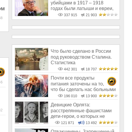
убийцами в 1917 – 1918
ом
годах были латыши и евреи,
а не русс
337 915
21 903
38
Что было сделано в России
под руководством Сталина.
Статистика
442 301
18 707
Почти все продукты
46
питания заточены на то,
что бы сделать нас больными
и бесплодным
196 010
13 900
Девицкие Орлята:
расстрелянные фашистами
82
дети-герои, о которых не
рассказывают в шк
121 871
13 492
Отвакцинены. Запрещенный