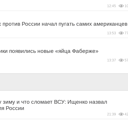
12:45
1
х против России начал пугать самих американцев
13:53
7
ики появились новые «яйца Фаберже»
13:37
5
у зиму и что сломает ВСУ: Ищенко назвал
ля России
21:39
4