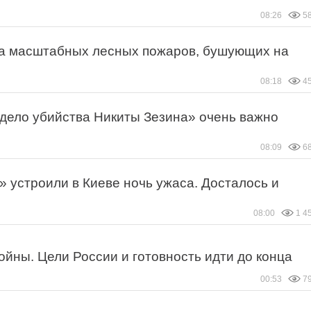
08:26
5
за масштабных лесных пожаров, бушующих на
08:18
4
«дело убийства Никиты Зезина» очень важно
08:09
6
 устроили в Киеве ночь ужаса. Досталось и
08:00
1 4
йны. Цели России и готовность идти до конца
00:53
7