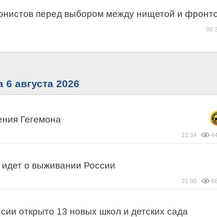
лонистов перед выбором между нищетой и фронт
06:
 6 августа 2026
ения Гегемона
22:34
4
ь идет о выживании России
21:00
6
ссии открыто 13 новых школ и детских сада