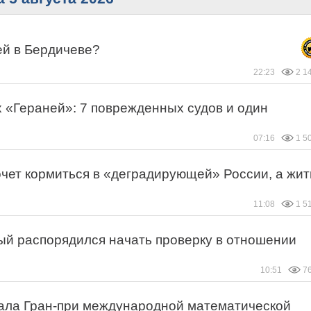
ей в Бердичеве?
22:23
2 1
 «Гераней»: 7 поврежденных судов и один
07:16
1 5
чет кормиться в «деградирующей» России, а жит
11:08
1 5
ый распорядился начать проверку в отношении
10:51
7
ла Гран-при международной математической