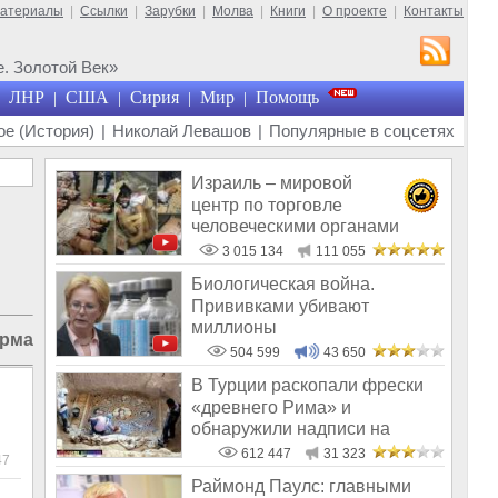
материалы
|
Ссылки
|
Зарубки
|
Молва
|
Книги
|
О проекте
|
Контакты
. Золотой Век»
ЛНР
США
Сирия
Мир
Помощь
|
|
|
|
е (История)
|
Николай Левашов
|
Популярные в соцсетях
Израиль – мировой
центр по торговле
человеческими органами
3 015 134
111 055
Биологическая война.
Прививками убивают
миллионы
рмационная война
|
Санкции против России
|
Очищение
504 599
43 650
В Турции раскопали фрески
«древнего Рима» и
обнаружили надписи на
Русском!
612 447
31 323
47
Раймонд Паулс: главными