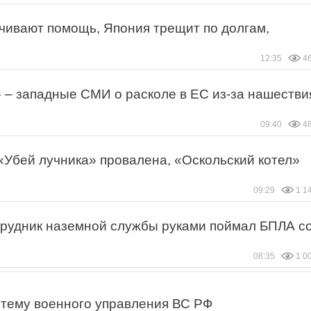
чивают помощь, Япония трещит по долгам,
12:35
4
 – западные СМИ о расколе в ЕС из-за нашестви
09:40
4
«Убей лучника» провалена, «Оскольский котел»
09:29
1 1
трудник наземной службы руками поймал БПЛА с
08:35
1 0
тему военного управления ВС РФ