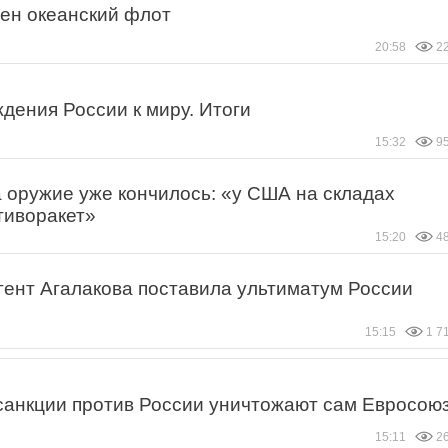
ен океанский флот
20:58
2
дения России к миру. Итоги
15:32
9
а оружие уже кончилось: «у США на складах
тиворакет»
15:20
4
гент Агалакова поставила ультиматум России
15:15
1 7
 санкции против России уничтожают сам Евросою
15:11
2