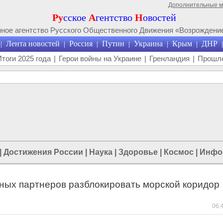
Дополнительные 
Ру
сское
А
гентство
Н
овостей
ое агентство Русского Общественного Движения «Возрождение
Лента новостей
Россия
Путин
Украина
Крым
ДНР
|
|
|
|
|
|
|
Итоги 2025 года
|
Герои войны на Украине
|
Гренландия
|
Прошло
|
Достижения России
|
Наука
|
Здоровье
|
Космос
|
Инфо
дных партнеров разблокировать морской коридор
06: