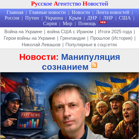
Ру
сское
А
гентство
Н
овостей
Главная
Главные новости
Новости
Лента новостей
|
|
|
|
Россия
Путин
Украина
Крым
ДНР
ЛНР
США
|
|
|
|
|
|
|
Сирия
Мир
Помощь
|
|
Война на Украине
|
война США с Ираном
|
Итоги 2025 года
|
Герои войны на Украине
|
Гренландия
|
Прошлое (История)
|
Николай Левашов
|
Популярные в соцсетях
Новости:
Манипуляция
сознанием