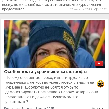
для ментального здоровья россиян в частности. И, судя по
всему, до мира ещё далеко, а это значит, что курс лечения
продолжится...
28 августа 2025
2 822
Особенности украинской катастрофы
Почему очевидные проходимцы и трусливые
мошенники с лёгкостью укрепляются у власти на
Украине и абсолютно не боятся открыто
демонстрировать презрение к народу, который они
представляют и даже с энтузиазмом его
уничтожать?...
Ростислав Ищенко, 13 июня 2025
2 507