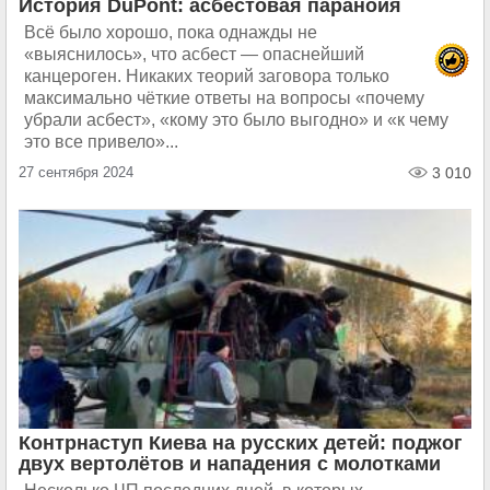
История DuPont: асбестовая паранойя
Всё было хорошо, пока однажды не
«выяснилось», что асбест — опаснейший
канцероген. Никаких теорий заговора только
максимально чёткие ответы на вопросы «почему
убрали асбест», «кому это было выгодно» и «к чему
это все привело»...
27 сентября 2024
3 010
Контрнаступ Киева на русских детей: поджог
двух вертолётов и нападения с молотками