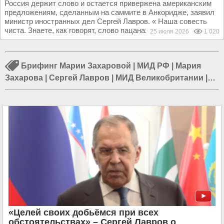
Россия держит слово и остается привержена американским
предложениям, сделанным на саммите в Анкоридже, заявил
министр иностранных дел Сергей Лавров. « Наша совесть
чиста. Знаете, как говорят, слово пацана:...
25 июля 2026
1 020
Брифинг Марии Захаровой
|
МИД РФ
|
Мария
Захарова
|
Сергей Лавров
|
МИД Великобритании
|
МИД США
|
МИД Ирана
|
МИД Украины
|
Борис
Джонсон
|
Виталий Чуркин
|
Внешняя политика
России
|
Брифинг МИД РФ
«Целей своих добьёмся при всех
обстоятельствах» – Сергей Лавров о