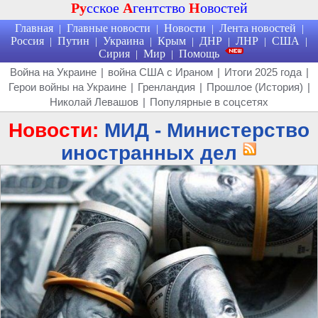
Ру
сское
А
гентство
Н
овостей
Главная
Главные новости
Новости
Лента новостей
|
|
|
|
Россия
Путин
Украина
Крым
ДНР
ЛНР
США
|
|
|
|
|
|
|
Сирия
Мир
Помощь
|
|
Война на Украине
|
война США с Ираном
|
Итоги 2025 года
|
Герои войны на Украине
|
Гренландия
|
Прошлое (История)
|
Николай Левашов
|
Популярные в соцсетях
Новости:
МИД - Министерство
иностранных дел