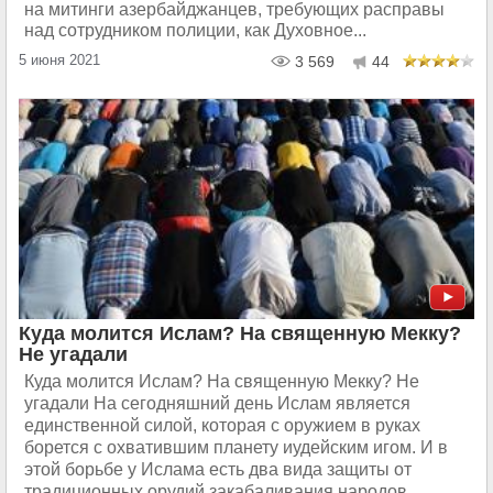
на митинги азербайджанцев, требующих расправы
над сотрудником полиции, как Духовное...
5 июня 2021
3 569
44
Куда молится Ислам? На священную Мекку?
Не угадали
Куда молится Ислам? На священную Мекку? Не
угадали На сегодняшний день Ислам является
единственной силой, которая с оружием в руках
борется с охватившим планету иудейским игом. И в
этой борьбе у Ислама есть два вида защиты от
традиционных орудий закабаливания народов...