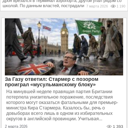
дрон врезался в терминал аэропорта, другой упал рядом со
школой. По данным властей, пострадали как...
7 марта 2026
1 190
За Газу ответил: Стармер с позором
проиграл «мусульманскому блоку»
На минувшей неделе правящая партия Британии
потерпела унизительное поражение, последствия
которого могут оказаться фатальными для премьер-
министра Кира Стармера. Казалось бы, речь о
довыборах всего лишь в одном из избирательных
округов в английской провинции. Учитывая...
2 марта 2026
1 393