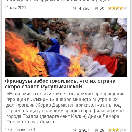
11 мая 2021
4 750
50
Французы забеспокоились, что их страна
скоро станет мусульманской
«Если ничего не изменится, мы увидим превращение
Франции в Алжир» 12 января министр внутренних
дел Франции Жерар Дарманен приказал «взять под
строгую защиту полиции» профессора философии из
города Траппа (департамент Ивлин) Дидье Лемэра.
После того как Лемэр...
17 февраля 2021
2 914
25