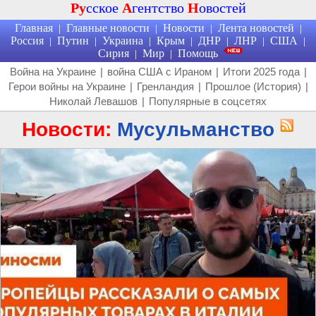
Ру
сское
А
гентство
Н
овостей
Главная
Главные новости
Новости
Лента новостей
|
|
|
|
Россия
Путин
Украина
Крым
ДНР
ЛНР
США
|
|
|
|
|
|
|
Сирия
Мир
Помощь
|
|
Война на Украине
|
война США с Ираном
|
Итоги 2025 года
|
Герои войны на Украине
|
Гренландия
|
Прошлое (История)
|
Николай Левашов
|
Популярные в соцсетях
Новости:
Мусульманство