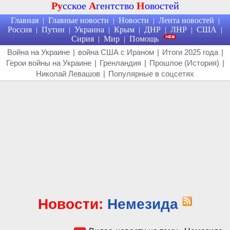
Ру
сское
А
гентство
Н
овостей
Главная
Главные новости
Новости
Лента новостей
|
|
|
|
Россия
Путин
Украина
Крым
ДНР
ЛНР
США
|
|
|
|
|
|
|
Сирия
Мир
Помощь
|
|
Война на Украине
|
война США с Ираном
|
Итоги 2025 года
|
Герои войны на Украине
|
Гренландия
|
Прошлое (История)
|
Николай Левашов
|
Популярные в соцсетях
Новости:
Немезида