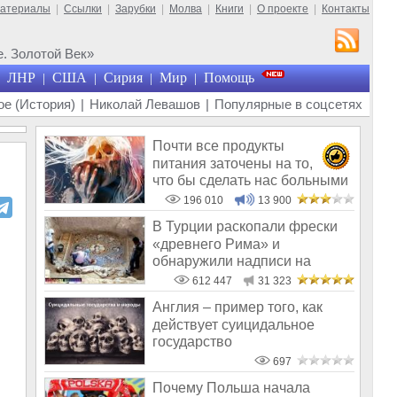
материалы
|
Ссылки
|
Зарубки
|
Молва
|
Книги
|
О проекте
|
Контакты
. Золотой Век»
ЛНР
США
Сирия
Мир
Помощь
|
|
|
|
е (История)
|
Николай Левашов
|
Популярные в соцсетях
Почти все продукты
питания заточены на то,
что бы сделать нас больными
и бесплодным
196 010
13 900
В Турции раскопали фрески
«древнего Рима» и
обнаружили надписи на
Русском!
612 447
31 323
Англия – пример того, как
действует суицидальное
государство
697
Почему Польша начала