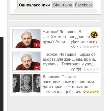
Одноклассники
ВКонтакте
Facebook
Николай Левашов: В
какой момент внедряется
душа? Аборт – убийство или?
Сеансы от по
712
Николай Левашов: Карма от
аборта для женщины, врача,
мужчины. Телегония и уроды
757
Девицкие Орлята:
расстрелянные фашистами
дети-герои, о которых не
рассказывают в шк
121 872
13 492