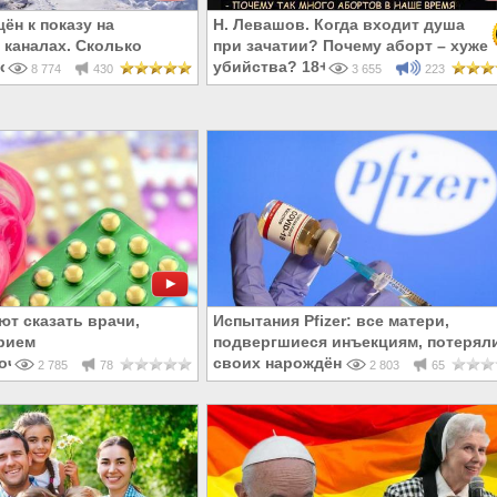
ён к показу на
Н. Левашов. Когда входит душа
каналах. Сколько
при зачатии? Почему аборт – хуже
ских в 2050 году?
убийства? 18+
8 774
430
3 655
223
ют сказать врачи,
Испытания Pfizer: все матери,
рием
подвергшиеся инъекциям, потерял
очных таблеток?
своих нарождённых детей
2 785
78
2 803
65