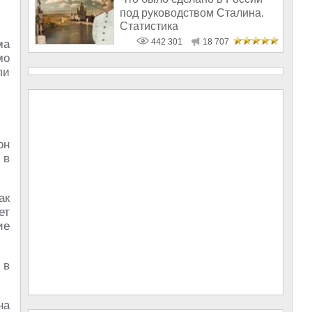
под руководством Сталина.
Статистика
442 301
18 707
ма
мо
ли
он
 в
ак
ет
ие
 в
на