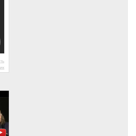
ть
ик