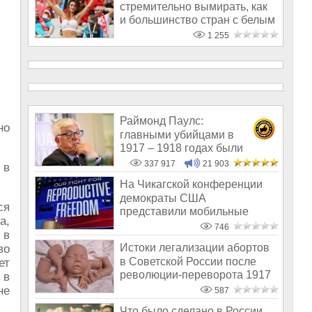
стремительно вымирать, как
и большинство стран с белым
населен
1 255
Раймонд Паулс:
но
главными убийцами в
1917 – 1918 годах были
латыши и евреи, а не русс
337 917
21 903
 в
На Чикагской конференции
демократы США
ся
представили мобильные
а,
абортарии для черни
746
 в
Истоки легализации абортов
во
в Советской России после
ет
революции-переворота 1917
 в
года
не
587
Что было сделано в России