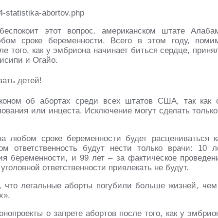
4-statistika-abortov.php
беспокоит этот вопрос. американском штате Алаба
бом сроке беременности. Всего в этом году, поми
ле того, как у эмбриона начинает биться сердце, приня
исипи и Огайо.
оном об абортах среди всех штатов США, так как 
лования или инцеста. Исключение могут сделать только
 на любом сроке беременности будет расцениваться к
ом ответственность будут нести только врачи: 10 л
ия беременности, и 99 лет – за фактическое проведен
уголовной ответственности привлекать не будут.
, что легальные аборты погубили больше жизней, чем
х».
онопроекты о запрете абортов после того, как у эмбрио