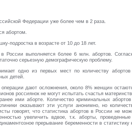
сийской Федерации уже более чем в 2 раза.
ся абортом.
у-подростка в возрасте от 10 до 18 лет.
 в России выполняется более 6 млн. абортов. Соглас
статочно серьезную демографическую проблему.
имает одно из первых мест по количеству абортов
ных детей.
% операции дают осложнения, около 8% женщин остают
ионов россиянок не могут испытать счастья материнств
ранее ими аборте. Количество криминальных абортов
 клиники оказывают эти услуги анонимно, но количест
сты говорят, что статистика абортов в России не мож
нностью увеличить вдвое, т.к. аборты, проведенные
едикаментозное прерывание беременности в статистику 