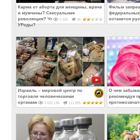
Карма от аборта для женщины, врача
Фильм запрещ
и мужчины? Сексуальная
федеральных 
революция? Что такое телегония и
останется рус
3 226
48
УРоды?
Израиль – мировой центр по
О чем забыва
торговле человеческими
рекомендуя п
органами
противозачат
3 015 136
111 055