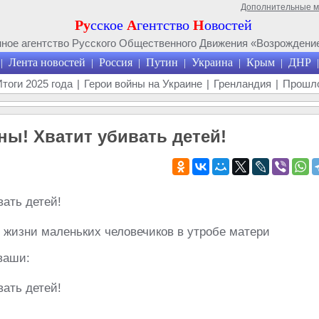
Дополнительные 
Ру
сское
А
гентство
Н
овостей
ое агентство Русского Общественного Движения «Возрождение
Лента новостей
Россия
Путин
Украина
Крым
ДНР
|
|
|
|
|
|
|
Итоги 2025 года
|
Герои войны на Украине
|
Гренландия
|
Прошло
ы! Хватит убивать детей!
я жизни маленьких человечиков в утробе матери
 ваши: