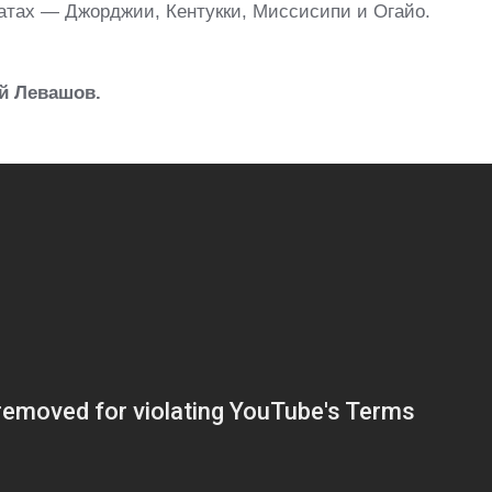
татах ― Джорджии, Кентукки, Миссисипи и Огайо.
ай Левашов.