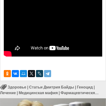
Здоровье
|
Статьи Дмитрия Байды
|
Геноцид
|
Лечение
|
Медицинская мафия
|
Фармацевтическя
мафия
|
Лекарства