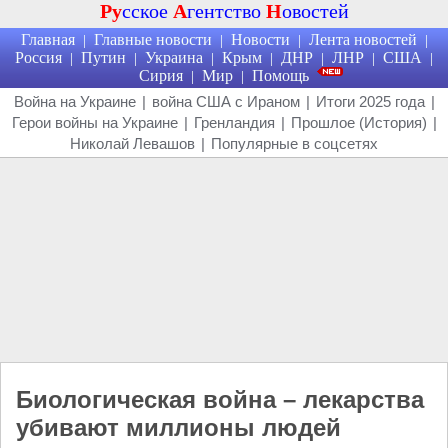
Ру
сское
А
гентство
Н
овостей
Главная
Главные новости
Новости
Лента новостей
|
|
|
|
Россия
Путин
Украина
Крым
ДНР
ЛНР
США
|
|
|
|
|
|
|
Сирия
Мир
Помощь
|
|
Война на Украине
|
война США с Ираном
|
Итоги 2025 года
|
Герои войны на Украине
|
Гренландия
|
Прошлое (История)
|
Николай Левашов
|
Популярные в соцсетях
Биологическая война – лекарства
убивают миллионы людей