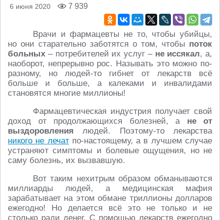
7 939
6 июня 2020
Врачи и фармацевты не то, чтобы убийцы,
но они старательно заботятся о том, чтобы
поток
больных
– потребителей их услуг –
не иссякал
, а,
наоборот, непрерывно рос. Называть это можно по-
разному, но людей-то гибнет от лекарств всё
больше и больше, а калеками и инвалидами
становятся многие миллионы!
Фармацевтическая индустрия получает свой
доход от продолжающихся болезней, а
не от
выздоровления
людей. Поэтому-то лекарства
никого не лечат
по-настоящему, а в лучшем случае
устраняют симптомы и болевые ощущения, но не
саму болезнь, их вызвавшую.
Вот таким нехитрым образом обманываются
миллиарды людей, а медицинская мафия
зарабатывает на этом обмане триллионы долларов
ежегодно! Но делается всё это не только и не
столько ради денег. С помощью лекарств ежегодно