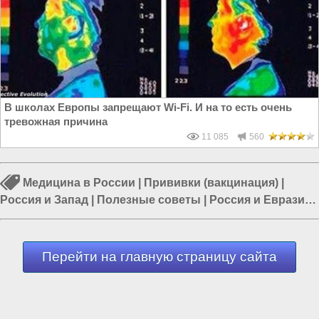
В школах Европы запрещают Wi-Fi. И на то есть очень
тревожная причина
11 085
560
Медицина в России
|
Прививки (вакцинация)
|
Россия и Запад
|
Полезные советы
|
Россия и Евразия
|
Здоровый образ жизни
|
Наука в России
Перейти на главную страницу сайта