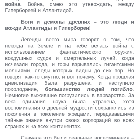
война
. Война, смею это утверждать, между
Гипербореей и Атлантидой.
Боги и демоны древних – это люди и
вожди Атлантиды и Гипербореи!
Легенды всего мира говорят о том, что
некогда на Земле и на небе велась война с
использованием фантастического оружия,
воздушных судов и смертельных лучей, когда
исчезали города, и горы взрывались гигантскими
молниями, следы которых видны до сих пор. Но
говорят как-то смутно, и вот почему. Когда прошлая
цивилизация была разрушена, и наступило
похолодание,
большинство людей погибло
.
Немногие выжившие погрузились в варварство. За
века одичания наука была утрачена, хотя
воспоминания о древней мудрости сохранялись из
поколения в поколение жрецами, передававшими
тайные знания внутри своих корпораций во всех
странах и на всех континентах.
Сначала это были реальные воспоминания –