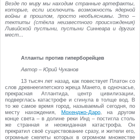
Везде по миру мы находим странные артефакты,
которые, если исключить возможность ядерной
войны в прошлом, просто необъяснимы. Это –
тектиты (стёкла неизвестного происхождения)
Ливийской пустыни, пустыни Синнеара и других
мест...
Атланты против гиперборейцев
Автор – Юрий Чуканов
13 тысяч лет назад, как повествует Платон со
слов древнеегипетского жреца Мането, в одночасье,
прекрасная Атлантида, центр цивилизации,
подверглась катастрофе и сгинула в толще вод. В
то же самое время город, называемый сегодня, по
месту нахождения,
Мохенджо-Даро
, на другом
конце света – в долине реки Инд – постигла столь
же странная и неожиданная катастрофа. Он
прекратил своё существование сразу, и жители его,
огромные скелеты которых в огромном множестве