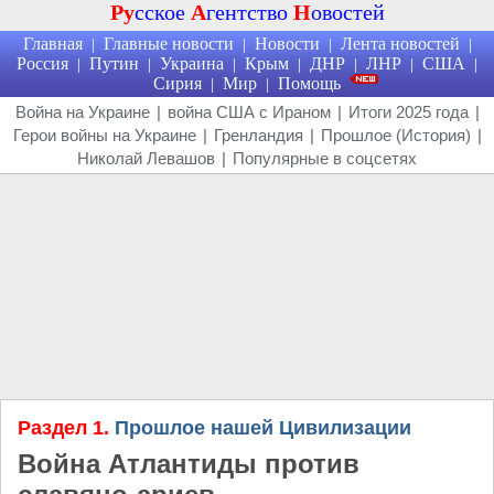
Ру
сское
А
гентство
Н
овостей
Главная
Главные новости
Новости
Лента новостей
|
|
|
|
Россия
Путин
Украина
Крым
ДНР
ЛНР
США
|
|
|
|
|
|
|
Сирия
Мир
Помощь
|
|
Война на Украине
|
война США с Ираном
|
Итоги 2025 года
|
Герои войны на Украине
|
Гренландия
|
Прошлое (История)
|
Николай Левашов
|
Популярные в соцсетях
Раздел 1.
Прошлое нашей Цивилизации
Война Атлантиды против