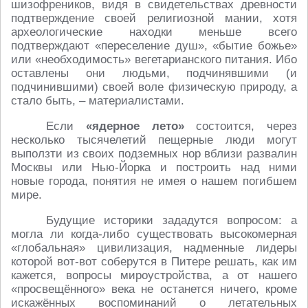
шизофреников, видя в свидетельствах древности
подтверждение своей религиозной мании, хотя
археологические находки меньше всего
подтверждают «переселение душ», «бытие божье»
или «необходимость» вегетарианского питания. Ибо
оставлены они людьми, подчинявшими (и
подчинившими) своей воле физическую природу, а
стало быть, – материалистами.
Если
«ядерное лето»
состоится, через
несколько тысячелетий пещерные люди могут
выползти из своих подземных нор вблизи развалин
Москвы или Нью-Йорка и построить над ними
новые города, понятия не имея о нашем погибшем
мире.
Будущие историки зададутся вопросом: а
могла ли когда-либо существовать высокомерная
«глобальная» цивилизация, надменные лидеры
которой вот-вот соберутся в Питере решать, как им
кажется, вопросы мироустройства, а от нашего
«просвещённого» века не останется ничего, кроме
искажённых воспоминаний о летательных