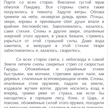
Парти со всех сторон. Внезапно густой мрак
обволок Пандаву. Все стороны света также
погрузились в темноту. Задули ветры. Облака
гремели на небе, низвергая дождь крови. Птицы,
звери, коровы и принявшие обет души впали в
крайнее беспокойство. Заволновались, казалось,
сами стихии. Слоны и другие звери, опалённые
энергией этого оружия, в ужасе бежали, стремясь
укрыться от этой страшной силы. Даже вода
закипела, и живущие в этой стихии твари
забеспокоились и, казалось, сварились.
Со всех сторон света, с небосвода и самой
Земли летели снопы свирепых стрел со скоростью
Гаруды. Обожжённые и сражённые этими
быстрыми, как молнии, стрелами враги пали, как
деревья, спаленные всепожирающим огнём. Слоны,
опалённые этим оружием, падали на землю,
издавали жуткие вопли, другие носились взад и
вперёд, громко ревя от страха, как если бы
находились в горящем лесу. Кони, о Царь, и
повозки, обожжённые силой этого оружия, походили
на верхушки деревьев, спаленные лесным пожаром.