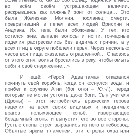
ослепительного, как 10 000 солнц, поднялся в небо
во всём своём устрашающем величии,
раскрывшись как пляжный зонт от солнца… Это
была Железная Молния, посланец смерти,
превративший в пепел всех людей Врисхни и
Андхака. Их тела были обожжены. У тех, кто
остался жив, выпали волосы и ногти, гончарные
изделия растрескались без видимых причин, а у
всех птиц в округе побелели перья. Через несколько
часов вся пища оказалась отравленной… Спасаясь
от этого огня, воины бросались в реку, чтобы омыть
себя и своё снаряжение…»
И ещё: «Герой Адваттаман отказался
покинуть свой корабль, когда он коснулся воды, и
прибёг к оружию Агни (бог огня –
Ю.Ч
.), перед
которым не могли устоять даже боги. Сын учителя
(Дроны) – этот истребитель вражеских героев
нацелил на всех своих видимых и невидимых
врагов полыхающее копьё, извергающее
бездымный огонь, и выпустил его во все стороны.
Густые снопы стрел вырвались из него в небосвод.
Объятые ярким пламенем, эти стрелы охватили