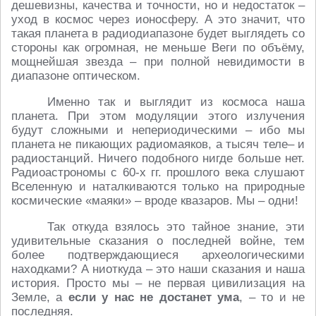
дешевизны, качества и точности, но и недостаток –
уход в космос через ионосферу. А это значит, что
такая планета в радиодиапазоне будет выглядеть со
стороны как огромная, не меньше Веги по объёму,
мощнейшая звезда – при полной невидимости в
диапазоне оптическом.
Именно так и выглядит из космоса наша
планета. При этом модуляции этого излучения
будут сложными и непериодическими – ибо мы
планета не пикающих радиомаяков, а тысяч теле– и
радиостанций. Ничего подобного нигде больше нет.
Радиоастрономы с 60-х гг. прошлого века слушают
Вселенную и наталкиваются только на природные
космические «маяки» – вроде квазаров. Мы – одни!
Так откуда взялось это тайное знание, эти
удивительные сказания о последней войне, тем
более подтверждающиеся археологическими
находками? А ниоткуда – это наши сказания и наша
история. Просто мы – не первая цивилизация на
Земле, а
если у нас не достанет ума
, – то и не
последняя.