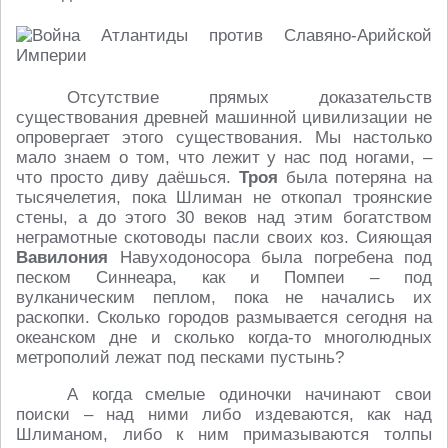
Отсутствие прямых доказательств
существования древней машинной цивилизации не
опровергает этого существования. Мы настолько
мало знаем о том, что лежит у нас под ногами, –
что просто диву даёшься.
Троя
была потеряна на
тысячелетия, пока Шлиман не откопал троянские
стены, а до этого 30 веков над этим богатством
неграмотные скотоводы пасли своих коз. Сияющая
Вавилония
Навуходоносора была погребена под
песком Синнеара, как и Помпеи – под
вулканическим пеплом, пока не начались их
раскопки. Сколько городов размывается сегодня на
океанском дне и сколько когда-то многолюдных
метрополий лежат под песками пустынь?
А когда смелые одиночки начинают свои
поиски – над ними либо издеваются, как над
Шлиманом, либо к ним примазываются толпы