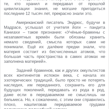
те, кто хранил и передавал от прошлой
цивилизации знания, не могшие пригодиться
последние 12 тысяч лет, прекрасно знали это.
Американский писатель Эндрюс, будучи в
Мадрасе, услышал от учителя йоги – пандита
Каниахи – такое признание: «Учёные-брамины с
незапамятных времён были обязаны хранить
немало сведений, смысла которых сами не
понимали. Ещё их далёкие предки знали, что
материя состоит из бесчисленных атомов, что
большая часть пространства в самих атомах не
заполнена материей».
Задачей браминов, как и других оккультистов
всех континентов испокон века, с начала их
эзотерических традиций, было просто не потерять
наследия, им переданного, сохранить его для
будущих поколений, передавать из рода в род,
даже если в передаваемом не смыслишь ни
бельмеса. Но, к сожалению, с этим они справились
плохо, нашпиговав передаваемое грудами