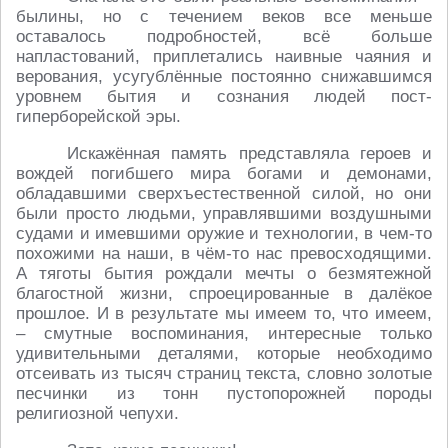
былины, но с течением веков все меньше
оставалось подробностей, всё больше
напластований, приплетались наивные чаяния и
верования, усугублённые постоянно снижавшимся
уровнем бытия и сознания людей пост-
гиперборейской эры.
Искажённая память представляла героев и
вождей погибшего мира богами и демонами,
обладавшими сверхъестественной силой, но они
были просто людьми, управлявшими воздушными
судами и имевшими оружие и технологии, в чем-то
похожими на наши, в чём-то нас превосходящими.
А тяготы бытия рождали мечты о безмятежной
благостной жизни, спроецированные в далёкое
прошлое. И в результате мы имеем то, что имеем,
– смутные воспоминания, интересные только
удивительными деталями, которые необходимо
отсеивать из тысяч страниц текста, словно золотые
песчинки из тонн пустопорожней породы
религиозной чепухи.