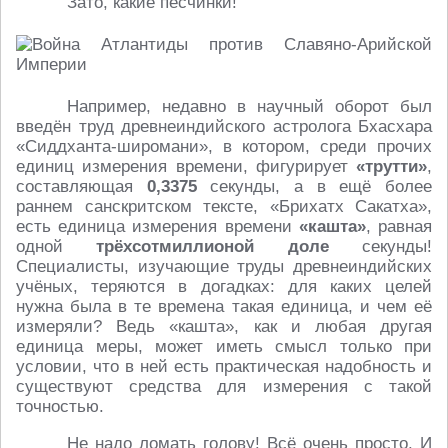
Зато, какие песчинки!
Например, недавно в научный оборот был
введён труд древнеиндийского астролога Бхасхара
«Сиддханта-широмани», в котором, среди прочих
единиц измерения времени, фигурирует
«трутти»
,
составляющая
0,3375
секунды, а в ещё более
раннем санскритском тексте, «Брихатх Сакатха»,
есть единица измерения времени
«кашта»
, равная
одной
трёхсотмиллионой доле
секунды!
Специалисты, изучающие труды древнеиндийских
учёных, теряются в догадках: для каких целей
нужна была в те времена такая единица, и чем её
измеряли? Ведь «кашта», как и любая другая
единица меры, может иметь смысл только при
условии, что в ней есть практическая надобность и
существуют средства для измерения с такой
точностью.
Не надо ломать голову! Всё очень просто. И