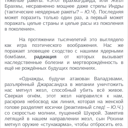
тяжёлые ракеты: «Этот Брахма-данда, или Жезл
Брахмы, несравненно мощнее даже стрелы Индры
(тактические неядерные ракеты? –
Ю.Ч
). Последняя
может поразить только один раз, а первый может
поражать целые страны и целые расы из поколения
в поколение».
На протяжении тысячелетий это выглядело
как игра поэтического воображения. Нас же
поражает зловещее сходство с нашими ядерными
бомбами,
радиация
от которых вызывает
наследственные болезни и мертворождённость в
ещё не рождённых будущих поколениях.
«Однажды, будучи атакован Валадэвами,
разъярённый Джарасандха в желании уничтожить
нас метнул жезл, способный убить всё живое.
Сверкая огнём, этот жезл направился к нам,
раскроив небосвод как линия, которая на женской
голове разделяет косички (реактивный след! –
Ю.Ч.
)
со скоростью молнии, пущенной Шукрой. Заметив
летящий в нашем направлении жезл, сын Рохини
метнул оружие «стунакарма», чтобы отбросить его.