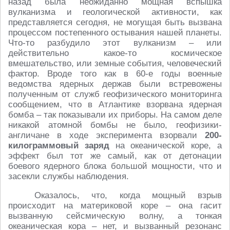
назад была неожиданно мощная вспышка
вулканизма и геологической активности, как
представляется сегодня, не могущая быть вызвана
процессом постепенного остывания нашей планеты.
Что-то разбудило этот вулканизм – или
действительно какое-то космическое
вмешательство, или земные события, человеческий
фактор. Вроде того как в 60-е годы военные
ведомства ядерных держав были встревожены
полученным от служб геофизического мониторинга
сообщением, что в Атлантике взорвана ядерная
бомба – так показывали их приборы. На самом деле
никакой атомной бомбы не было, геофизики-
англичане в ходе эксперимента взорвали
200-
килограммовый заряд
на океанической коре, а
эффект был тот же самый, как от детонации
боевого ядерного блока большой мощности, что и
засекли службы наблюдения.
Оказалось, что, когда мощный взрыв
происходит на материковой коре – она гасит
вызванную сейсмическую волну, а тонкая
океаническая кора – нет, и вызванный резонанс