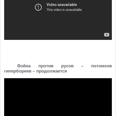
Война против русов
–
потомков
гипербореев
–
продолжаетс
я