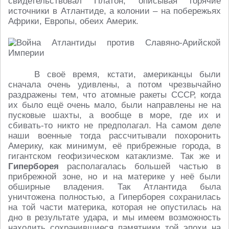
свидетельствовал Платон, описывая горячие
источники в Атлантиде, а колонии – на побережьях
Африки, Европы, обеих Америк.
В своё время, кстати, американцы были
сначала очень удивлены, а потом чрезвычайно
раздражены тем, что атомные ракеты СССР, когда
их было ещё очень мало, были направлены не на
пусковые шахты, а вообще в море, где их и
сбивать-то никто не предполагал. На самом деле
наши военные тогда рассчитывали похоронить
Америку, как минимум, её прибрежные города, в
гигантском геофизическом катаклизме. Так же и
Гиперборея
располагалась большей частью в
прибрежной зоне, но и на материке у неё были
обширные владения. Так Атлантида была
уничтожена полностью, а Гиперборея сохранилась
на той части материка, которая не опустилась на
дно в результате удара, и мы имеем возможность
находить сохранившиеся памятники той эпохи на