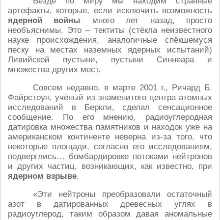
Везде по миру мы находим странные
артефакты, которые, если исключить возможность
ядерной войны
много лет назад, просто
необъяснимы. Это – тектиты (стёкла неизвестного
науке происхождения, аналогичные спёкшемуся
песку на местах наземных ядерных испытаний)
Ливийской пустыни, пустыни Синнеара и
множества других мест.
Совсем недавно, в марте 2001 г., Ричард Б.
Файрстоун, учёный из знаменитого центра атомных
исследований в Беркли, сделал сенсационное
сообщение. По его мнению, радиоуглеродная
датировка множества памятников и находок уже на
американском континенте неверна из-за того, что
некоторые площади, согласно его исследованиям,
подверглись… бомбардировке потоками нейтронов
и других частиц, возникающих, как известно, при
ядерном взрыве
.
«Эти нейтроны преобразовали остаточный
азот в датированных древесных углях в
радиоуглерод, таким образом давая аномальные