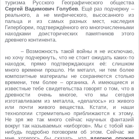
туризма Русского Географического общества
Сергей Вадимович Голубев
. Ещё раз подчеркну –
реального, а не мифического, высосанного из
пальца и из самых разных мест, наследия
Гипербореи, подтверждённого его многочисленными
находками доисторических памятников этого
древнего континента.
– Возможность такой войны я не исключаю,
но хочу подчеркнуть, что не стоит ожидать каких-то
находок, прямо подтверждающих её: слишком
много времени прошло. Ни металл, ни тем более
композитные материалы не сохраняются столько
времени, тем более – органика. А имеющиеся и
известные тебе свидетельства говорят о том, что в
древности очень многое, что мы сегодня
изготавливаем из металла, «делалось» из живого
или почти живого вещества. Кстати, и наши
технологии стремительно приближаются к этому.
Не зря же так много сейчас научных фантазий
вокруг так называемых «киборгов». Мы с тобой как-
нибудь подробно поговорим об этом. Сейчас же
мне хотелось бы сказать, что
ядерное оружие