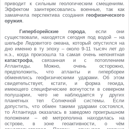
приводит к сильным геологическим смещениям.
Эффектом заинтересовались военные, так как
замаячила перспектива создания
геофизического
оружия
.
Гиперборейские города
, если они
существовали, находятся сегодня под водой – на
шельфе Ледовитого океана, который опустился на
дно именно в ту эпоху – около 9-11 тысяч лет до
н.э., когда произошла та самая очень непонятная
катастрофа
, связанная и с потоплением
Атлантиды. Можно, очень осторожно,
предположить, что атланты и гипербореи
обменялись геофизическими ударами. Об этом
свидетельствует, кстати, и форма геоида,
имеющего специфические вогнутости в северном
полушарии, чего не наблюдается у других
планетных тел Солнечной системы. Если
допустить, что обмен такими ударами состоялся,
то Атлантида оказалась в заведомо проигрышном
положении – её метрополина находилась на
острове, в зоне геоактивности, о чём