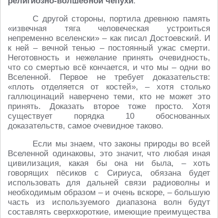
религиозно-волшебной чепухи
.
С другой стороны, портила древнюю память
«извечная тяга человеческая устроиться
непременно вселенски» – как писал Достоевский. И
к ней – вечной тенью – постоянный ужас смерти.
Неготовность и нежелание принять очевидность,
что со смертью всё кончается, и что мы – одни во
Вселенной. Первое не требует доказательств:
«плоть отделяется от костей», – хотя столько
галлюцинаций наверчено теми, кто не может это
принять. Доказать второе тоже просто. Хотя
существует порядка 10 обоснованных
доказательств, самое очевидное таково.
Если мы знаем, что законы природы во всей
Вселенной одинаковы, это значит, что любая иная
цивилизация, какая бы она ни была, – хоть
говорящих пёсиков с Сириуса, обязана будет
использовать для дальней связи радиоволны и
необходимым образом – и очень вскоре, – большую
часть из используемого диапазона волн будут
составлять сверхкороткие, имеющие преимущества