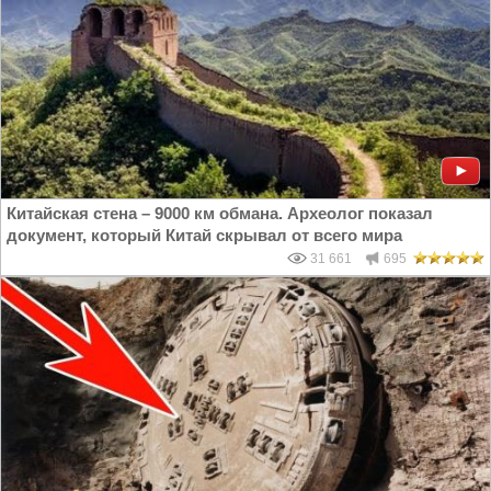
Китайская стена – 9000 км обмана. Археолог показал
документ, который Китай скрывал от всего мира
31 661
695