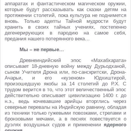
аппаратах и фантастическом магическом оружии,
которые будут рассказывать как сказки детям на
протяжении столетий, пока культура не поднимется
вновь. Только адепты Тайной мудрости будут
хранить в своих тайных учениях, постепенно
дегенерирующих в пародию на самое себя,
предания нашего потерянного века…
Мы – не первые…
Древнеиндийский эпос «Махабхарата»
описывает 18-дневную войну между Дурьодханой,
сыном Учителя Дрона или, по-санскритски, Дрона-
Ачарьи, и его «кузеном» Юдхиштирой,
произошедшую якобы за 14 столетий до Р.Х. С
трудом верится в то, что этот величественный эпос
действительно описывает цивилизацию 1400 г. до
н.э., ведь кочевавшие арийцы вторглись через
северные перевалы на Индийскую равнину, обладая
из техники только гужевыми повозками, стрелами и
бронзовыми мечами, а в песнях повествуется о
дуэлях воздушных судов и применении
ядерного
оружия
.