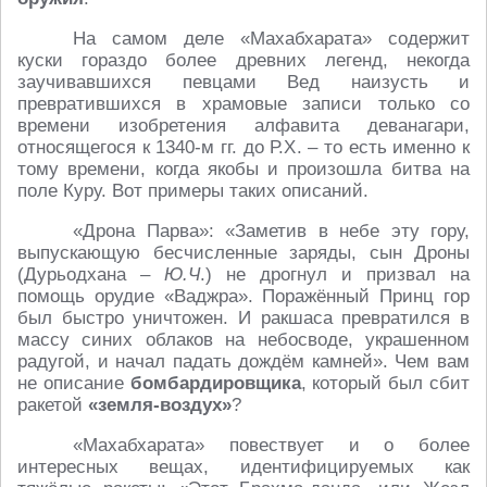
На самом деле «Махабхарата» содержит
куски гораздо более древних легенд, некогда
заучивавшихся певцами Вед наизусть и
превратившихся в храмовые записи только со
времени изобретения алфавита деванагари,
относящегося к 1340-м гг. до Р.Х. – то есть именно к
тому времени, когда якобы и произошла битва на
поле Куру. Вот примеры таких описаний.
«Дрона Парва»: «Заметив в небе эту гору,
выпускающую бесчисленные заряды, сын Дроны
(Дурьодхана –
Ю.Ч
.) не дрогнул и призвал на
помощь орудие «Ваджра». Поражённый Принц гор
был быстро уничтожен. И ракшаса превратился в
массу синих облаков на небосводе, украшенном
радугой, и начал падать дождём камней». Чем вам
не описание
бомбардировщика
, который был сбит
ракетой
«земля-воздух»
?
«Махабхарата» повествует и о более
интересных вещах, идентифицируемых как