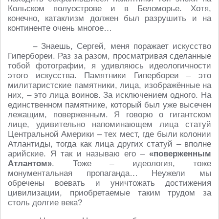
Кольском полуострове и в Беломорье. Хотя,
конечно, катаклизм должен был разрушить и на
континенте очень многое…
– Знаешь, Сергей, меня поражает искусство
Гипербореи. Раз за разом, просматривая сделанные
тобой фотографии, я удивляюсь идеологичности
этого искусства. Памятники Гипербореи – это
милитаристские памятники, лица, изображённые на
них, – это лица воинов. За исключением одного. На
единственном памятнике, который был уже высечен
лежащим, поверженным. Я говорю о гигантском
лице, удивительно напоминающем лица статуй
Центральной Америки – тех мест, где были колонии
Атлантиды, тогда как лица других статуй – вполне
арийские. Я так и называю его –
«поверженным
Атлантом»
. Тоже – идеология, тоже
монументальная пропаганда… Неужели мы
обречены воевать и уничтожать достижения
цивилизации, приобретаемые таким трудом за
столь долгие века?