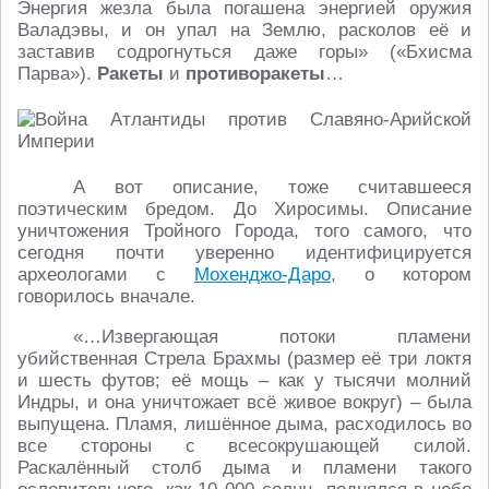
Энергия жезла была погашена энергией оружия
Валадэвы, и он упал на Землю, расколов её и
заставив содрогнуться даже горы» («Бхисма
Парва»).
Ракеты
и
противоракеты
…
А вот описание, тоже считавшееся
поэтическим бредом. До Хиросимы. Описание
уничтожения Тройного Города, того самого, что
сегодня почти уверенно идентифицируется
археологами с
Мохенджо-Даро
, о котором
говорилось вначале.
«…Извергающая потоки пламени
убийственная Стрела Брахмы (размер её три локтя
и шесть футов; её мощь – как у тысячи молний
Индры, и она уничтожает всё живое вокруг) – была
выпущена. Пламя, лишённое дыма, расходилось во
все стороны с всесокрушающей силой.
Раскалённый столб дыма и пламени такого