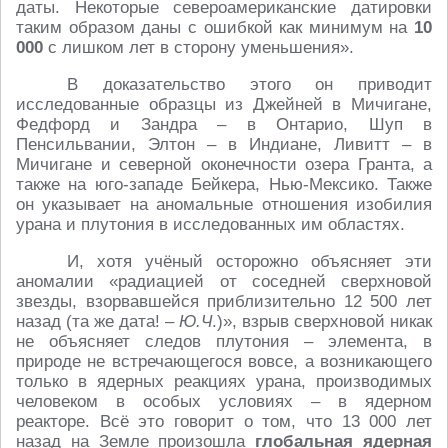
даты. Некоторые североамериканские датировки
таким образом даны с ошибкой как минимум на
10
000
с лишком лет в сторону уменьшения».
В доказательство этого он приводит
исследованные образцы из Джейней в Мичигане,
Федфорд и Зандра – в Онтарио, Шуп в
Пенсильвании, Элтон – в Индиане, Ливитт – в
Мичигане и северной оконечности озера Гранта, а
также на юго-западе Бейкера, Нью-Мексико. Также
он указывает на аномальные отношения изобилия
урана и плутония в исследованных им областях.
И, хотя учёный осторожно объясняет эти
аномалии «радиацией от соседней сверхновой
звезды, взорвавшейся приблизительно 12 500 лет
назад (та же дата! –
Ю.Ч
.)», взрыв сверхновой никак
не объясняет следов плутония – элемента, в
природе не встречающегося вовсе, а возникающего
только в ядерных реакциях урана, производимых
человеком в особых условиях – в ядерном
реакторе. Всё это говорит о том, что 13 000 лет
назад на Земле произошла
глобальная ядерная