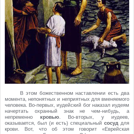
В этом божественном наставлении есть два
момента, непонятных и неприятных для вменяемого
человека. Во-первых, иудейский бог наказал иудеям
начертать охранный знак не чем-нибудь, а
непременно
кровью
. Во-вторых, у иудеев,
оказывается, был (и есть) специальный
сосуд
для
крови. Вот, что об этом говорит «Еврейская