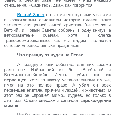
Завет, а Ветхий Завет не имеет к ним никакого
отношения. «Садитесь, два», как говорится.
Ветхий Завет
со всеми его жуткими ужасами
и кропотливым описанием истории иудеев, тоже
является священной книгой христиан (не зря же и
Ветхий, и Новый Заветы собраны в одну книгу), а
ветхозаветные обычаи, хотя и слегка
трансформированные, как мы видим, являются
основой «православных» праздников.
Что празднуют иудеи на Песах
А празднуют они событие, для них весьма
радостное. Избравший их бог, «Всеблагой и
Всемилостивейший» Иегова, убил
не их
первенцев
, хотя по закону, установленному им же,
имел на это полное право. А убил он всех
первенцев египтян, причём и людей, и животных. В
этот раз он «прошёл мимо» иудеев, но только в
этот раз. Слово
«песах»
и означает
«прохождение
мимо»
.