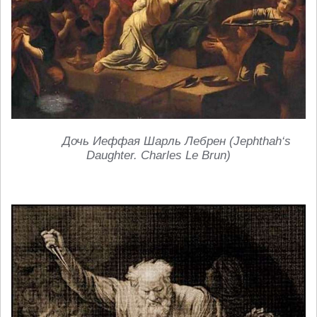
Дочь
Иеффая
Шарль
Лебрен
(Jephthah‘s
Daughter. Charles Le Brun)