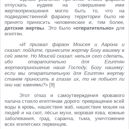
отпускать иудеев на совершение ими
жертвоприношения могло быть то, что на
подведомственной фараону территории было не
принято приносить человеческие и, тем более,
детские жертвы
. Это было
«отвратительно»
для
египтян.
«
И призвал фараон Моисея и Аарона и
сказал: пойдите, принесите жертву Богу вашему в
сей земле. Но Моисей сказал: нельзя сего сделать,
ибо отвратительно для Египтян
жертвоприношение наше Господу, Богу нашему:
если мы отвратительную для Египтян жертву
станем приносить в глазах их, то не побьют ли
они нас камнями?
» [9]
Этот отказ и самоутверждения кровавого
палача стоило египтянам дорого: превращение всей
воды в кровь, нашествие жаб, нашествие мошек на
людей и на скот, пёсьи мухи, моровая язва, кожные
заболевания, град, саранча, тьма, уничтожение
всех египетских первенцев.