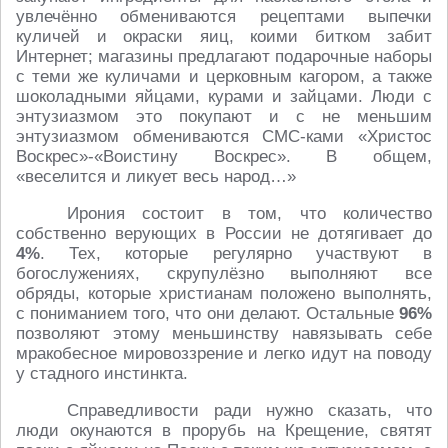
увлечённо обмениваются рецептами выпечки
куличей и окраски яиц, коими битком забит
Интернет; магазины предлагают подарочные наборы
с теми же куличами и церковным кагором, а также
шоколадными яйцами, курами и зайцами. Люди с
энтузиазмом это покупают и с не меньшим
энтузиазмом обмениваются СМС-ками «Христос
Воскрес»-«Воистину Воскрес». В общем,
«веселится и ликует весь народ…»
Ирония состоит в том, что количество
собственно верующих в России не дотягивает до
4%
. Тех, которые регулярно участвуют в
богослужениях, скрупулёзно выполняют все
обряды, которые христианам положено выполнять,
с пониманием того, что они делают. Остальные
96%
позволяют этому меньшинству навязывать себе
мракобесное мировоззрение и легко идут на поводу
у стадного инстинкта.
Справедливости ради нужно сказать, что
люди окунаются в прорубь на Крещение, святят