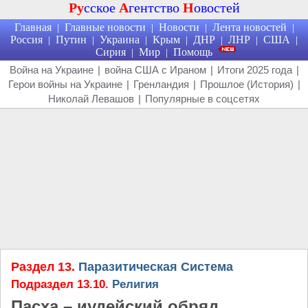
Ру
сское
А
гентство
Н
овостей
Главная
Главные новости
Новости
Лента новостей
|
|
|
|
Россия
Путин
Украина
Крым
ДНР
ЛНР
США
|
|
|
|
|
|
|
Сирия
Мир
Помощь
|
|
Война на Украине
|
война США с Ираном
|
Итоги 2025 года
|
Герои войны на Украине
|
Гренландия
|
Прошлое (История)
|
Николай Левашов
|
Популярные в соцсетях
Раздел 13.
Паразитическая Система
Подраздел 13.10.
Религия
Пасха – иудейский обряд