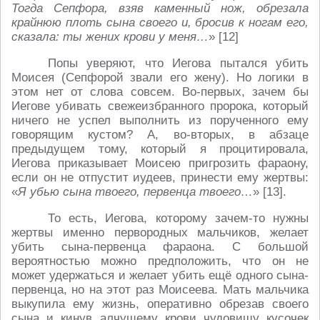
Тогда Сепфора, взяв каменный нож, обрезала
крайнюю плоть сына своего и, бросив к ногам его,
сказала: ты жених крови у меня…
» [12]
Попы уверяют, что Иегова пытался убить
Моисея (Сепфорой звали его жену). Но логики в
этом нет от слова совсем. Во-первых, зачем бы
Иегове убивать свежеизбранного пророка, который
ничего не успел выполнить из порученного ему
говорящим кустом? А, во-вторых, в абзаце
предыдущем тому, который я процитировала,
Иегова приказывает Моисею пригрозить фараону,
если он не отпустит иудеев, принести ему жертвы:
«
Я убью сына твоего, первенца твоего…
» [13].
То есть, Иегова, которому зачем-то нужны
жертвы именно первородных мальчиков, желает
убить сына-первенца фараона. С большой
вероятностью можно предположить, что он не
может удержаться и желает убить ещё одного сына-
первенца, но на этот раз Моисеева. Мать мальчика
выкупила ему жизнь, оперативно обрезав своего
сына и кинув алчущему крови чудовищу кусочек