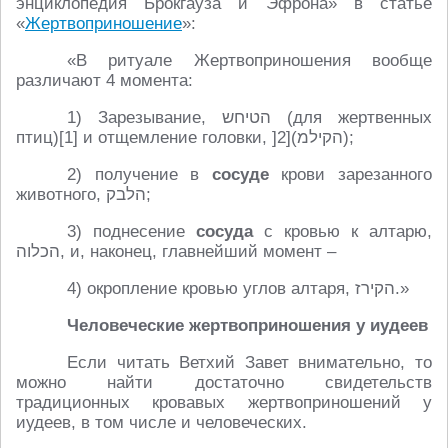
энциклопедия Брокгауза и Эфрона» в статье
«
Жертвоприношение
»:
«В ритуале Жертвоприношения вообще
различают 4 момента:
1) Зарезывание, הטיחש (для жертвенных
птиц)[1] и отщемление головки, ]הקילמ)[2);
2) получение в
сосуде
крови зарезанного
животного, הלבק;
3) поднесение
сосуда
с кровью к алтарю,
הכלוה, и, наконец, главнейший момент –
4) окропление кровью углов алтаря, הקירז.»
Человеческие жертвоприношения у иудеев
Если читать Ветхий Завет внимательно, то
можно найти достаточно свидетельств
традиционных кровавых жертвоприношений у
иудеев, в том числе и человеческих.