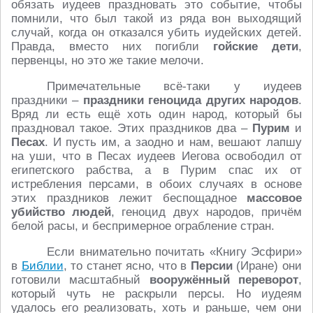
обязать иудеев праздновать это событие, чтобы
помнили, что был такой из ряда вон выходящий
случай, когда он отказался убить иудейских детей.
Правда, вместо них погибли
гойские дети
,
первенцы, но это же такие мелочи.
Примечательные всё-таки у иудеев
праздники –
праздники геноцида других народов
.
Вряд ли есть ещё хоть один народ, который бы
праздновал такое. Этих праздников два –
Пурим
и
Песах
. И пусть им, а заодно и нам, вешают лапшу
на уши, что в Песах иудеев Иегова освободил от
египетского рабства, а в Пурим спас их от
истребления персами, в обоих случаях в основе
этих праздников лежит беспощадное
массовое
убийство людей
, геноцид двух народов, причём
белой расы, и беспримерное ограбление стран.
Если внимательно почитать «Книгу Эсфири»
в
Библии
, то станет ясно, что в
Персии
(Иране) они
готовили масштабный
вооружённый переворот
,
который чуть не раскрыли персы. Но иудеям
удалось его реализовать, хоть и раньше, чем они