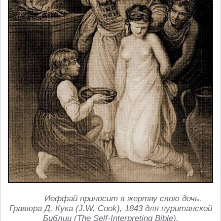
Иеффай приносит в жертву свою дочь.
Гравюра
Д
.
Кука
(J.W. Cook), 1843
для
пуританской
Библии
(The Self-Interpreting Bible).