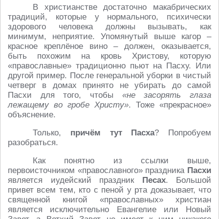
В христианстве достаточно макабрических
традиций, которые у нормального, психически
здорового человека должны вызывать, как
минимум, неприятие. Упомянутый выше кагор –
красное креплёное вино – должен, оказывается,
быть похожим на кровь Христову, которую
«православные» традиционно пьют на Пасху. Или
другой пример. После генеральной уборки в чистый
четверг в домах принято не убирать до самой
Пасхи для того, чтобы
«не засорять глаза
лежащему во гробе Христу»
. Тоже «прекрасное»
объяснение.
Только,
причём тут
Пасха
? Попробуем
разобраться.
Как понятно из ссылки выше,
первоисточником «православного» праздника
Пасхи
является иудейский праздник
Песах
. Большой
привет всем тем, кто с пеной у рта доказывает, что
священной книгой «православных» христиан
является исключительно Евангелие или Новый