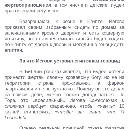
жертвоприношения
, в том числе и детские, иудеи
практиковали регулярно.
Возвращаюсь к резне в Египте. Иегова
приказал своим избранным сидеть по домам за
запечатанными кровью дверями и есть кошерную
ягнятину, пока сам «Всемилостивый» будет ходить
по Египту от двери к двери и методично геноцидить
египтян.
За что Иегова устроил египтянам геноцид
В Библии рассказывается, что иудеи хотели
принести жертвы своему кровавому богу, но не на
территории страны проживания, а фараон
заартачился и не выпускал их. Почему он это делал
на самом деле, можно только догадываться. По
Торе, это «всесильный» Иегова
«ожесточал и
отягчал сердце»
фараоново, чтобы «явить» 10
казней египетских,
«чтобы вы знали, что Я
Господь!»
.
Однако реальной причиной отказа фараона