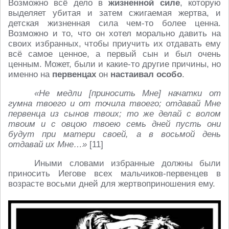
Возможно всё дело в
жизненной силе
, которую
выделяет убитая и затем сжигаемая жертва, и
детская жизненная сила чем-то более ценна.
Возможно и то, что он хотел морально давить на
своих избранных, чтобы приучить их отдавать ему
всё самое ценное, а первый сын и был очень
ценным. Может, были и какие-то другие причины, но
именно на
первенцах
он
настаивал особо
.
«Не медли [приносить Мне] начатки от
гумна твоего и от точила твоего; отдавай Мне
первенца из сынов твоих; то же делай с волом
твоим и с овцою твоею семь дней пусть они
будут при матери своей, а в восьмой день
отдавай их Мне…»
[11]
Иными словами избранные должны были
приносить Иегове всех мальчиков-первенцев в
возрасте восьми дней для жертвоприношения ему.