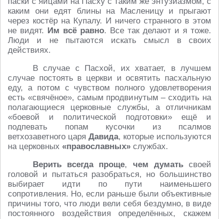
паски с яйцами на Пасху с таким же энтузиазмом, с
каким они едят блины на Масленицу и прыгают
через костёр на Купалу. И ничего странного в этом
не видят.
Им всё равно
. Все так делают и я тоже.
Люди и не пытаются искать смысл в своих
действиях.
В случае с Пасхой, их хватает, в лучшем
случае постоять в церкви и освятить пасхальную
еду, а потом с чувством полного удовлетворения
есть «свячёное», самым продвинутым – сходить на
полагающиеся церковные службы, а отличникам
«боевой и политической подготовки» ещё и
подпевать попам кусочки из псалмов
ветхозаветного царя
Давида
, которые используются
на церковных
«православных»
службах.
Верить всегда проще
,
чем думать
своей
головой и пытаться разобраться, но большинство
выбирает идти по пути наименьшего
сопротивления . Но, если раньше были объективные
причины того, что люди вели себя бездумно, в виде
постоянного воздействия определённых, скажем