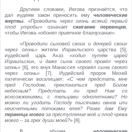
Другими словами, Иегова признаётся, что
дал иудеям закон приносить ему
человеческие
жертвы
. «
Проводить через огонь всякий первый
плод утробы»
означает
сжигание первенцев
,
чтобы Иегова
«обонял приятное благоухание»
.
«Проводили сыновей своих и дочерей своих
через огонь»
жители Израильского царства [5],
иудейский царь Ахаз
«ходил путём царей
Израильских, и даже сына своего провёл через
огонь»
[6], его внук Манассия
«провёл сына своего
через огонь»
[7]. Иудейский пророк Михей
патетически восклицает: «
С чем предстать мне
пред Господом, преклониться пред Богом
небесным? Предстать ли пред Ним со
всесожжениями, с тельцами однолетними? Но
можно ли угодить Господу тысячами овнов или
неисчетными потоками елея? Разве дам Ему
первенца моего
за преступление моё и плод чрева
моего – за грех души моей?
» [8].
В общем,
человеческие