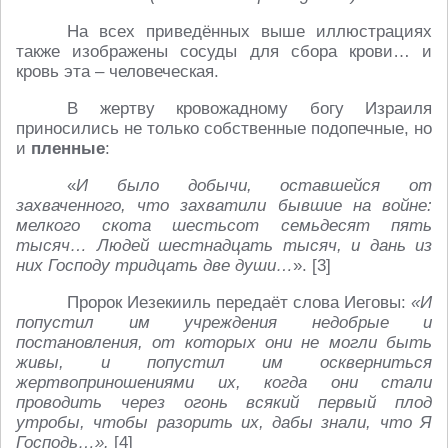
На всех приведённых выше иллюстрациях
также изображены сосуды для сбора крови… и
кровь эта – человеческая.
В жертву кровожадному богу Израиля
приносились не только собственные подопечные, но
и
пленные
:
«
И было добычи, оставшейся от
захваченного, что захватили бывшие на войне:
мелкого скота шестьсот семьдесят пять
тысяч… Людей шестнадцать тысяч, и дань из
них Господу тридцать две души…
». [3]
Пророк Иезекииль передаёт слова Иеговы:
«И
попустил им учреждения недобрые и
постановления, от которых они не могли быть
живы, и попустил им оскверниться
жертвоприношениями их, когда они стали
проводить через огонь всякий первый плод
утробы, чтобы разорить их, дабы знали, что Я
Господь…».
[4]