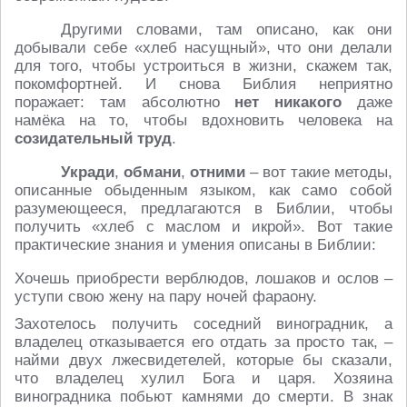
Другими словами, там описано, как они
добывали себе «хлеб насущный», что они делали
для того, чтобы устроиться в жизни, скажем так,
покомфортней. И снова Библия неприятно
поражает: там абсолютно
нет никакого
даже
намёка на то, чтобы вдохновить человека на
созидательный труд
.
Укради
,
обмани
,
отними
– вот такие методы,
описанные обыденным языком, как само собой
разумеющееся, предлагаются в Библии, чтобы
получить «хлеб с маслом и икрой». Вот такие
практические знания и умения описаны в Библии:
Хочешь приобрести верблюдов, лошаков и ослов –
уступи свою жену на пару ночей фараону.
Захотелось получить соседний виноградник, а
владелец отказывается его отдать за просто так, –
найми двух лжесвидетелей, которые бы сказали,
что владелец хулил Бога и царя. Хозяина
виноградника побьют камнями до смерти. В знак