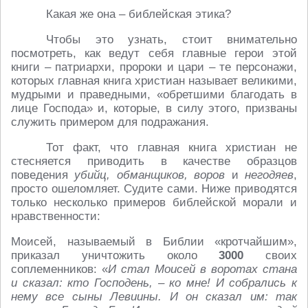
Какая же она – библейская этика?
Чтобы это узнать, стоит внимательно
посмотреть, как ведут себя главные герои этой
книги – патриархи, пророки и цари – те персонажи,
которых главная книга христиан называет великими,
мудрыми и праведными, «обретшими благодать в
лице Господа» и, которые, в силу этого, призваны
служить примером для подражания.
Тот факт, что главная книга христиан не
стесняется приводить в качестве образцов
поведения
убийц, обманщиков, воров
и
негодяев
,
просто ошеломляет. Судите сами. Ниже приводятся
только несколько примеров библейской морали и
нравственности:
Моисей, называемый в Библии «кротчайшим»,
приказал уничтожить около
3000
своих
соплеменников: «
И стал Моисей в воротах стана
и сказал: кто Господень, – ко мне! И собрались к
нему все сыны Левиины. И он сказал им: так