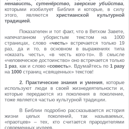
ненависть, сутенёрство, зверские убийства
,
которыми изобилует Библия и которые, в силу
этого, являются
христианской культурной
традицией
.
Показателен и тот факт, что в Ветхом Завете,
напечатанном убористым текстом на 1000
страницах, слово «
честь
» встречается только 19
раз, да и то, в основном в выражениях типа
«оказать честь», «в честь кого-то». В смысле
«человеческое достоинство» оно встречается только
1
раз
, как и слово «
совесть
». Вдумайтесь по
1
разу
на
1000
страниц «священных» текстов!
2. Практические знания и умения
, которые
используют люди в своей жизнедеятельности и,
которые передаются из поколения в поколение,
тоже является частью культурной традиции.
В Библии подробно рассказывается история
жизни целых поколений, так называемых,
«праотцев» – тех, кто считается прародителями
современных иудеев.