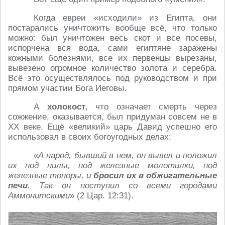
Когда евреи «исходили» из Египта, они
постарались уничтожить вообще всё, что только
можно: был уничтожен весь скот и все посевы,
испорчена вся вода, сами египтяне заражены
кожными болезнями, все их первенцы вырезаны,
вывезено огромное количество золота и серебра.
Всё это осуществлялось под руководством и при
прямом участии Бога Иеговы.
А
холокост
, что означает смерть через
сожжение, оказывается, был придуман совсем не в
ХХ веке. Ещё «великий» царь Давид успешно его
использовал в своих богоугодных делах:
«
А народ, бывший в нем, он вывел и положил
их под пилы, под железные молотилки, под
железные топоры, и
бросил их в обжигательные
печи
. Так он поступил со всеми городами
Аммонитскими
» (2 Цар. 12:31).