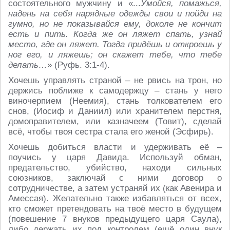
состоятельного мужчину и «...
Умойся, помажься,
надень на себя нарядные одежды свои и пойди на
гумно, но не показывайся ему, доколе не кончит
есть и пить. Когда же он ляжет спать, узнай
место, где он ляжет. Тогда придёшь и откроешь у
ног его, и ляжешь; он скажет тебе, что тебе
делать…
» (Руфь. 3:1-4).
Хочешь управлять страной – не рвись на трон, но
держись поближе к самодержцу – стань у него
виночерпием (Неемия), стань толкователем его
снов, (Иосиф и Даниил) или хранителем перстня,
домоправителем, или казначеем (Товит), сделай
всё, чтобы твоя сестра стала его женой (Эсфирь).
Хочешь добиться власти и удерживать её –
поучись у царя Давида. Используй обман,
предательство, убийство, находи сильных
союзников, заключай с ними договор о
сотрудничестве, а затем устраняй их (как Авенира и
Амессая). Желательно также избавляться от всех,
кто сможет претендовать на твоё место в будущем
(повешение 7 внуков предыдущего царя Саула),
либо держать их под контролем (ещё один внук