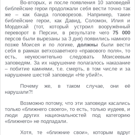
Во-вторых, и после появления 10 заповедей
библейские герои продолжали себя вести точно так
же – как банда головорезов. Например, такие
библейские герои, как Давид, Соломон, Илия и
Мордехай (тот, который устроил вооружённый
переворот в Персии, в результате чего
75 000
персов были вырезаны за 3 дня) появились намного
позже Моисея и по логике,
должны
были вести
себя в рамках ветхозаветного «правового поля», то
есть, неукоснительно следовать Моисеевым
заповедям. За их нарушение полагалось наказание
– побитие камнями, т.е. смерть, в том числе и за
нарушение шестой заповеди «Не убий!».
Почему же, в таком случае, они её
нарушали?!
Возможно потому, что эти заповеди касались
только «ближнего своего», то есть, только иудеев, и
люди других национальностей под категорию
«ближнего» не подпадали.
Хотя, те «ближние свои», которым вдруг