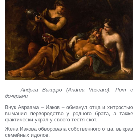
Андреа Вакарро (Andrea Vaccaro). Лот с
дочерьми
Внук Авраама – Иаков – обманул отца и хитростью
выманил первородство у родного брата, а также
фактически украл у своего тестя скот.
Жена Иакова обворовала собственного отца, выкрав
семейных идолов.