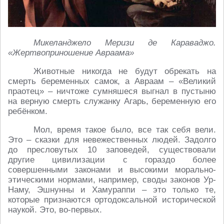
Микеланджело Меризи де Караваджо.
«Жертвоприношение Авраама»
Животные никогда не будут обрекать на
смерть беременных самок, а Авраам – «Великий
праотец» – ничтоже сумняшеся выгнал в пустыню
на верную смерть служанку Агарь, беременную его
ребёнком.
Мол, время такое было, все так себя вели.
Это – сказки для невежественных людей. Задолго
до пресловутых 10 заповедей, существовали
другие цивилизации с гораздо более
совершенными законами и высокими морально-
этическими нормами, например, своды законов Ур-
Наму, Эшнунны и Хамураппи – это только те,
которые признаются ортодоксальной исторической
наукой. Это, во-первых.