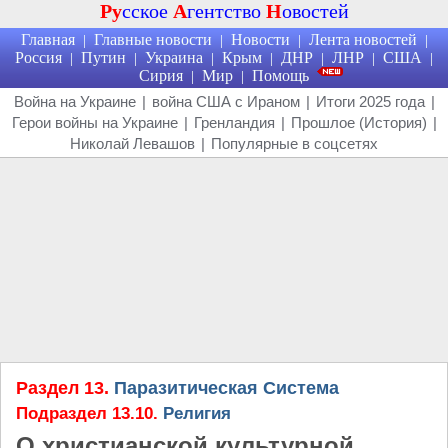
Ру
сское
А
гентство
Н
овостей
Главная
Главные новости
Новости
Лента новостей
|
|
|
|
Россия
Путин
Украина
Крым
ДНР
ЛНР
США
|
|
|
|
|
|
|
Сирия
Мир
Помощь
|
|
Война на Украине
|
война США с Ираном
|
Итоги 2025 года
|
Герои войны на Украине
|
Гренландия
|
Прошлое (История)
|
Николай Левашов
|
Популярные в соцсетях
Раздел 13.
Паразитическая Система
Подраздел 13.10.
Религия
О христианской культурной