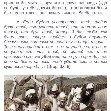
пришла бы мысль нарушить первую заповедь («да
не будет у тебя других богов»), тоже должны были
быть уничтожены по приказу самого «Всеблагого»:
«…
Если будет уговаривать тебя тайно
брат твой, сын матери твоей, или жена на лоне
твоем, или друг твой, который для тебя, как
душа твоя, говоря: «пойдем и будем служить
богам иным, которых не знал ты и отцы твои»...
То не соглашайся с ним и не слушай его; и да не
пощадит его глаз твой, не жалей его и не
прикрывай его;
но убей его
; твоя рука прежде всех
должна быть на нем, чтоб
убить
его, а потом
руки всего народа…
» (Втор. 3:6-8)