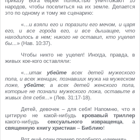
приказу Бога евреи полностью уничтожают 10
народов, чтобы поселиться на их земле. Делается
это по одному и тому же сценарию:
«…
и взяли его и поразили его мечом, и царя
его, и все города его, и все дышащее, что
находилось в нем; никого не оставил, кто уцелел
бы...
» (Нав. 10:37).
Чтобы никто не уцелел! Иногда, правда, в
живых кое-кого оставляли:
«…
итак
убейте
всех детей мужеского
пола, и всех женщин, познавших мужа на мужеском
ложе,
убейте
; а всех детей женского пола,
которые не познали мужеского ложа, оставьте в
живых для себя...
» (Лев. 31:17-18).
Детей, девочек – для себя! Напомню, что я
цитирую не какой-нибудь
кровавый триллер
какого-нибудь
сексуального извращенца
, а
священную
книгу христиан
–
Библию
!
Вот ещё один пример подобного «умения».