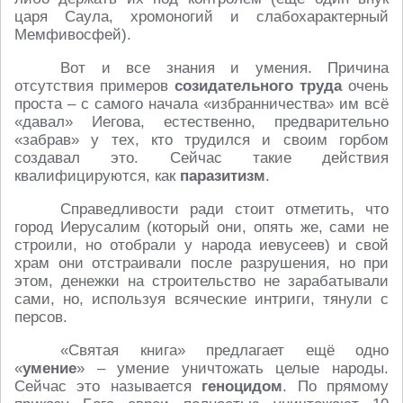
царя Саула, хромоногий и слабохарактерный
Мемфивосфей).
Вот и все знания и умения. Причина
отсутствия примеров
созидательного труда
очень
проста – с самого начала «избранничества» им всё
«давал» Иегова, естественно, предварительно
«забрав» у тех, кто трудился и своим горбом
создавал это. Сейчас такие действия
квалифицируются, как
паразитизм
.
Справедливости ради стоит отметить, что
город Иерусалим (который они, опять же, сами не
строили, но отобрали у народа иевусеев) и свой
храм они отстраивали после разрушения, но при
этом, денежки на строительство не зарабатывали
сами, но, используя всяческие интриги, тянули с
персов.
«Святая книга» предлагает ещё одно
«
умение
» – умение уничтожать целые народы.
Сейчас это называется
геноцидом
. По прямому