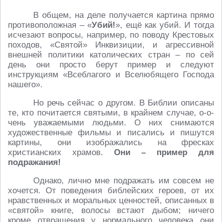
В общем, на деле получается картина прямо
противоположная – «
Убий!
», ещё как убий. И тогда
исчезают вопросы, например, по поводу Крестовых
походов, «Святой» Инквизиции, и агрессивной
внешней политики католических стран – по сей
день они просто берут пример и следуют
инструкциям «Всеблагого и Вселюбящего Господа
нашего».
Но речь сейчас о другом. В Библии описаны
те, кто почитается святыми, в крайнем случае, о-о-
чень уважаемыми людьми. О них снимаются
художественные фильмы и писались и пишутся
картины, они изображались на фресках
христианских храмов.
Они – пример для
подражания!
Однако, лично мне подражать им совсем не
хочется. От поведения библейских героев, от их
нравственных и моральных ценностей, описанных в
«святой» книге, волосы встают дыбом; ничего
кроме отвращения у нормального человека они