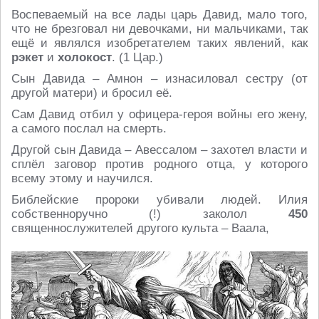
Воспеваемый на все лады царь Давид, мало того,
что не брезговал ни девочками, ни мальчиками, так
ещё и являлся изобретателем таких явлений, как
рэкет
и
холокост
. (1 Цар.)
Сын Давида – Амнон – изнасиловал сестру (от
другой матери) и бросил её.
Сам Давид отбил у офицера-героя войны его жену,
а самого послал на смерть.
Другой сын Давида – Авессалом – захотел власти и
сплёл заговор против родного отца, у которого
всему этому и научился.
Библейские пророки убивали людей. Илия
собственноручно (!) заколол
450
священнослужителей другого культа – Ваала,