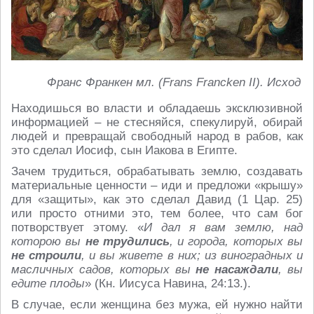
Франс Франкен мл.
(Frans Francken II). Исход
Находишься во власти и обладаешь эксклюзивной
информацией – не стесняйся, спекулируй, обирай
людей и превращай свободный народ в рабов, как
это сделал Иосиф, сын Иакова в Египте.
Зачем трудиться, обрабатывать землю, создавать
материальные ценности – иди и предложи «крышу»
для «защиты», как это сделал Давид (1 Цар. 25)
или просто отними это, тем более, что сам бог
потворствует этому. «
И дал я вам землю, над
которою вы
не трудились
, и города, которых вы
не строили
, и вы живете в них; из виноградных и
масличных садов, которых вы
не насаждали
, вы
едите плоды
» (Кн. Иисуса Навина, 24:13.).
В случае, если женщина без мужа, ей нужно найти