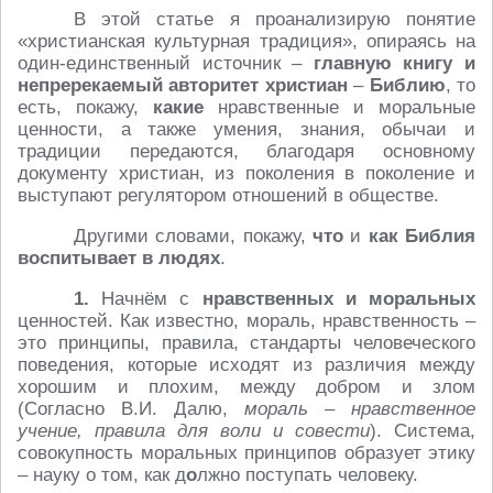
В этой статье я проанализирую понятие
«христианская культурная традиция», опираясь на
один-единственный источник –
главную книгу и
непререкаемый авторитет христиан
–
Библию
, то
есть, покажу,
какие
нравственные и моральные
ценности, а также умения, знания, обычаи и
традиции передаются, благодаря основному
документу христиан, из поколения в поколение и
выступают регулятором отношений в обществе.
Другими словами, покажу,
что
и
как
Библия
воспитывает в людях
.
1.
Начнём с
нравственных и моральных
ценностей. Как известно, мораль, нравственность –
это принципы, правила, стандарты человеческого
поведения, которые исходят из различия между
хорошим и плохим, между добром и злом
(Согласно В.И. Далю,
мораль – нравственное
учение, правила для воли и совести
). Система,
совокупность моральных принципов образует этику
– науку о том, как д
о
лжно поступать человеку.