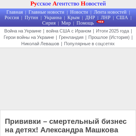
Ру
сское
А
гентство
Н
овостей
Главная
Главные новости
Новости
Лента новостей
|
|
|
|
Россия
Путин
Украина
Крым
ДНР
ЛНР
США
|
|
|
|
|
|
|
Сирия
Мир
Помощь
|
|
Война на Украине
|
война США с Ираном
|
Итоги 2025 года
|
Герои войны на Украине
|
Гренландия
|
Прошлое (История)
|
Николай Левашов
|
Популярные в соцсетях
Прививки – смертельный бизнес
на детях! Александра Машкова