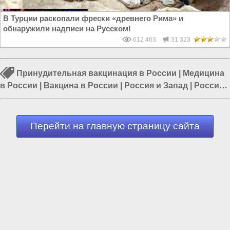
В Турции раскопали фрески «древнего Рима» и
обнаружили надписи на Русском!
612 463
31 323
Принудительная вакцинация в России
|
Медицина
в России
|
Вакцина в России
|
Россия и Запад
|
Россия
и Евразия
|
Коронавирус в России
|
Отказ от
вакцинации
Перейти на главную страницу сайта