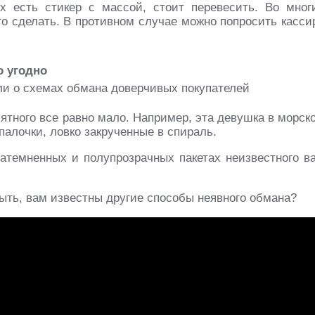
х есть стикер с массой, стоит перевесить. Во мног
то сделать. В противном случае можно попросить касси
о угодно
иятного все равно мало. Например, эта девушка в морск
палочки, ловко закрученные в спираль.
 затемненных и полупрозрачных пакетах неизвестного в
ыть, вам известны другие способы неявного обмана?