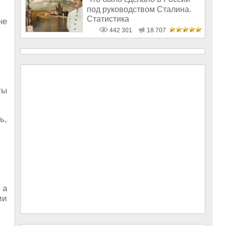
под руководством Сталина.
Статистика
не
442 301
18 707
ты
ь,
 а
ии