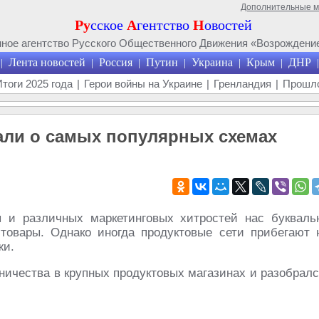
Дополнительные 
Ру
сское
А
гентство
Н
овостей
ое агентство Русского Общественного Движения «Возрождение
Лента новостей
Россия
Путин
Украина
Крым
ДНР
|
|
|
|
|
|
|
Итоги 2025 года
|
Герои войны на Украине
|
Гренландия
|
Прошло
али о самых популярных схемах
 различных маркетинговых хитростей нас букваль
товары. Однако иногда продуктовые сети прибегают 
жи.
ичества в крупных продуктовых магазинах и разобралс