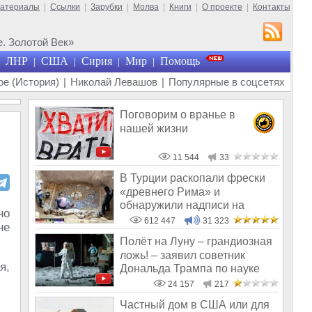
материалы
|
Ссылки
|
Зарубки
|
Молва
|
Книги
|
О проекте
|
Контакты
. Золотой Век»
ЛНР
США
Сирия
Мир
Помощь
|
|
|
|
е (История)
|
Николай Левашов
|
Популярные в соцсетях
Поговорим о вранье в
нашей жизни
11 544
33
В Турции раскопали фрески
«древнего Рима» и
обнаружили надписи на
но
Русском!
612 447
31 323
не
Полёт на Луну – грандиозная
ложь! – заявил советник
я,
Дональда Трампа по науке
24 157
217
Частный дом в США или для