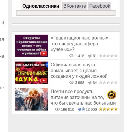
Одноклассники
ВКонтакте
Facebook
 3
«Гравитационные волны» –
ая
это очередная афёра
«учёных»?
на
1 418
81
Официальная наука
обманывает, с целью
создания у людей ложной
картины мира
3 998
64
те
Почти все продукты
питания заточены на то,
что бы сделать нас больными
и бесплодным
196 010
13 900