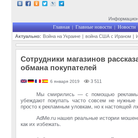
Информационн
Главная
Главные новости
Новости
|
|
Актуально:
Война на Украине
|
война США с Ираном
|
Сотрудники магазинов рассказ
обмана покупателей
3 511
6 января 2019
Мы смирились — с помощью рекламы и
убеждают покупать часто совсем не нужные 
просто к рекламным уловкам, но к настоящей л
AdMe.ru нашел реальные истории мошенн
как их избежать.