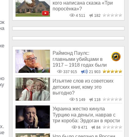
кого написана сказка «Три
поросёнка»?
4 511
182
ок
на
же
Раймонд Паулс:
главными убийцами в
1917 – 1918 годах были
латыши и евреи, а не русс
337 915
21 903
но
Изъятие слов из советских
ку
детских книг, кому это
выгодно?
5 149
118
Украина жестко кинула
Турцию на деньги, наврав с
три короба: Эрдоган в ярости
х.
9 471
84
ые
Что было сделано в России