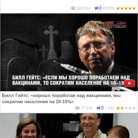
504 624
43 650
Билл Гейтс: «хорошо поработав над вакцинами, мы
сократим население на 10-15%»
77 133
7 191