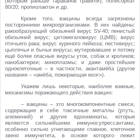
(которым раньше тараканов травили); полисорбат
80/20; пропиолактон и др.
Кроме того, вакцины всегда загрязнены
посторонними микроорганизмами. В них найдены:
ракообразующий обезьяний вирус SV-40; пенистый
обезьяний вирус; цитомегаловирус (ЦМВ); вирус
птичьего рака; вирус куриного лейкоза; пестивирус;
цыплячьи и бычьи вирусы; мутировавшие и потому
ещё более опасные вирусы уток, собак и кроликов;
нанобактерии; микоплазмы; и даже простейшие
одноклеточные – в частности, акантамёба (другое
название – «амёба, пожирающая мозг»).
Укажем лишь некоторые, наиболее важные,
механизмы поражающего действия вакцин:
– вакцины – это многокомпонентные смеси,
содержащие в себе токсичные металлы (ртуть,
алюминий) и другие ядохимикаты, которые
являются сильнейшими иммуносупрессантами,
особенно сильно угнетающими главное, клеточное
звено иммунитета, в основе которого лежит