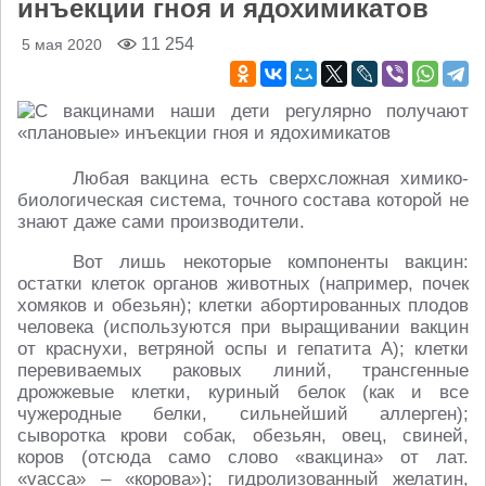
инъекции гноя и ядохимикатов
11 254
5 мая 2020
Любая вакцина есть сверхсложная химико-
биологическая система, точного состава которой не
знают даже сами производители.
Вот лишь некоторые компоненты вакцин:
остатки клеток органов животных (например, почек
хомяков и обезьян); клетки абортированных плодов
человека (используются при выращивании вакцин
от краснухи, ветряной оспы и гепатита А); клетки
перевиваемых раковых линий, трансгенные
дрожжевые клетки, куриный белок (как и все
чужеродные белки, сильнейший аллерген);
сыворотка крови собак, обезьян, овец, свиней,
коров (отсюда само слово «вакцина» от лат.
«vacca» – «корова»); гидролизованный желатин,