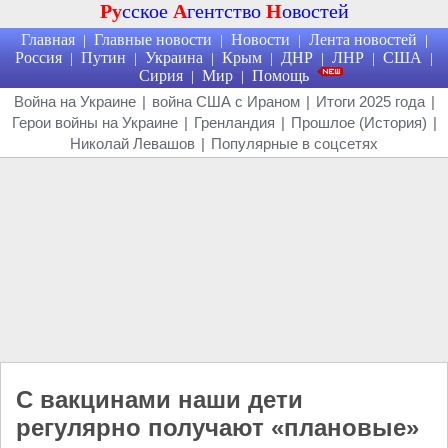
Ру
сское
А
гентство
Н
овостей
Главная
Главные новости
Новости
Лента новостей
|
|
|
|
Россия
Путин
Украина
Крым
ДНР
ЛНР
США
|
|
|
|
|
|
|
Сирия
Мир
Помощь
|
|
Война на Украине
|
война США с Ираном
|
Итоги 2025 года
|
Герои войны на Украине
|
Гренландия
|
Прошлое (История)
|
Николай Левашов
|
Популярные в соцсетях
С вакцинами наши дети
регулярно получают «плановые»