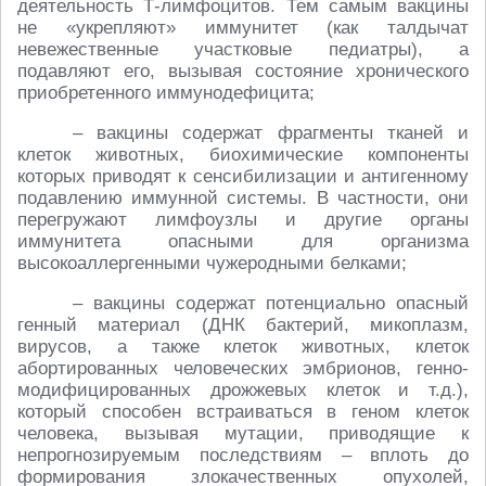
деятельность Т-лимфоцитов. Тем самым вакцины
не «укрепляют» иммунитет (как талдычат
невежественные участковые педиатры), а
подавляют его, вызывая состояние хронического
приобретенного иммунодефицита;
– вакцины содержат фрагменты тканей и
клеток животных, биохимические компоненты
которых приводят к сенсибилизации и антигенному
подавлению иммунной системы. В частности, они
перегружают лимфоузлы и другие органы
иммунитета опасными для организма
высокоаллергенными чужеродными белками;
– вакцины содержат потенциально опасный
генный материал (ДНК бактерий, микоплазм,
вирусов, а также клеток животных, клеток
абортированных человеческих эмбрионов, генно-
модифицированных дрожжевых клеток и т.д.),
который способен встраиваться в геном клеток
человека, вызывая мутации, приводящие к
непрогнозируемым последствиям – вплоть до
формирования злокачественных опухолей,