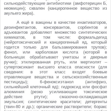
сильнодействующие антибиотики (амфотерицин Б,
неомицин); сквален (канцерогенное вещество из
акульего жира).
А ещё в вакцины в качестве инактиваторов,
дезинфектантов, консервантов, сорбентов и
адъювантов добавляют множество синтетических
химикатов, в том числе: формальдегид
(нейротоксический и канцерогенный яд, который
годится только для бальзамирования трупов);
фенол, или карболовая кислота (которой в
больницах обрабатывают унитазы и дверные
ручки); этилированная ртуть, или мертиолят –
супертоксикант высшего класса опасности (для
сведения: в этот класс входят боевые
отравляющие вещества и сельскохозяйственные
пестициды); 6-феноксиэтанол (антифриз,
сильнейший клеточный яд); гидроксид или фосфат
алюминия (резко усиливающие токсическое
действие ртути); смазочно-охлаждающая
эмульсия; синтетические красители; детергенты
(твин-80 и др.); органические растворители; боракс