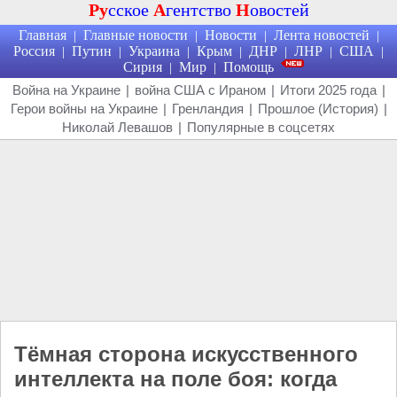
Ру
сское
А
гентство
Н
овостей
Главная
Главные новости
Новости
Лента новостей
|
|
|
|
Россия
Путин
Украина
Крым
ДНР
ЛНР
США
|
|
|
|
|
|
|
Сирия
Мир
Помощь
|
|
Война на Украине
|
война США с Ираном
|
Итоги 2025 года
|
Герои войны на Украине
|
Гренландия
|
Прошлое (История)
|
Николай Левашов
|
Популярные в соцсетях
Тёмная сторона искусственного
интеллекта на поле боя: когда