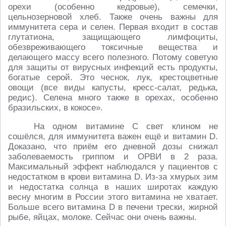
орехи (особенно кедровые), семечки,
цельнозерновой хлеб. Также очень важны для
иммунитета сера и селен. Первая входит в состав
глутатиона, защищающего лимфоциты,
обезвреживающего токсичные вещества и
делающего массу всего полезного. Потому советую
для защиты от вирусных инфекций есть продукты,
богатые серой. Это чеснок, лук, крестоцветные
овощи (все виды капусты, кресс-салат, редька,
редис). Селена много также в орехах, особенно
бразильских, в кокосе».
На одном витамине C свет клином не
сошёлся, для иммунитета важен ещё и витамин D.
Доказано, что приём его дневной дозы снижал
заболеваемость гриппом и ОРВИ в 2 раза.
Максимальный эффект наблюдался у пациентов с
недостатком в крови витамина D. Из-за хмурых зим
и недостатка солнца в наших широтах каждую
весну многим в России этого витамина не хватает.
Больше всего витамина D в печени трески, жирной
рыбе, яйцах, молоке. Сейчас они очень важны.