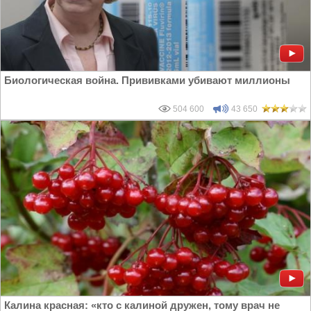
Биологическая война. Прививками убивают миллионы
504 600
43 650
Калина красная: «кто с калиной дружен, тому врач не