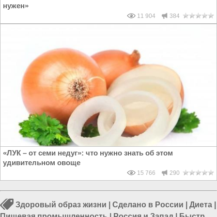
нужен»
11 904
384
«ЛУК – от семи недуг»: что нужно знать об этом
удивительном овоще
15 766
290
Здоровый образ жизни
|
Сделано в России
|
Диета
|
Пищевая промышленность
|
Россия и Запад
|
Быстрое