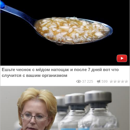
Ешьте чеснок с мёдом натощак и после 7 дней вот что
случится с вашим организмом
37 225
599