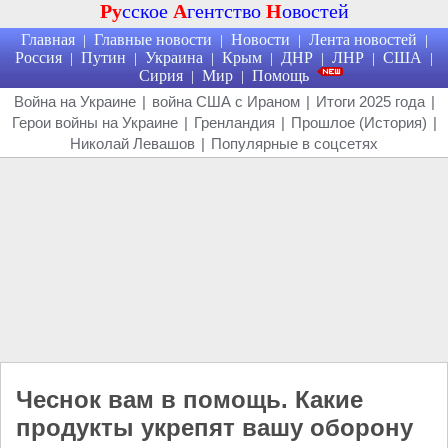
Ру
сское
А
гентство
Н
овостей
Главная
Главные новости
Новости
Лента новостей
|
|
|
|
Россия
Путин
Украина
Крым
ДНР
ЛНР
США
|
|
|
|
|
|
|
Сирия
Мир
Помощь
|
|
Война на Украине
|
война США с Ираном
|
Итоги 2025 года
|
Герои войны на Украине
|
Гренландия
|
Прошлое (История)
|
Николай Левашов
|
Популярные в соцсетях
Чеснок вам в помощь. Какие
продукты укрепят вашу оборону