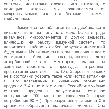
системы, достаточно сказать, что антитела, с
помощью которых мы защищаемся от
микроорганизмов, являются белками – гамма-
глобулинами.
Иммунитет ослабляется из-за дисбаланса в
питании. Если вы получаете мало белка и ряда
витаминов, микроэлементов и других веществ,
влияющих на работу иммунной системы, то
вероятность заболеть любой вирусной инфекцией
будет выше. Из витаминов в этом плане чаще всего
упоминают большие («лошадиные») дозы
аскорбиновой кислоты. Некоторые, полагаясь на
защитное действие от простуды, потребляют
просто гигантские дозы – до 10 г. Здоровый человек
не в состоянии усвоить такое количество витамина
C. Его всасывание в кишечнике ограничено
пределом 3–4 г, но и это много. Российские учёные
считают предельно допустимым суточное
поступление 700 мг (при ежедневной норме
потребления 90 мг). При разрушении витамина C в
организме образуется щавелевая кислота. Она