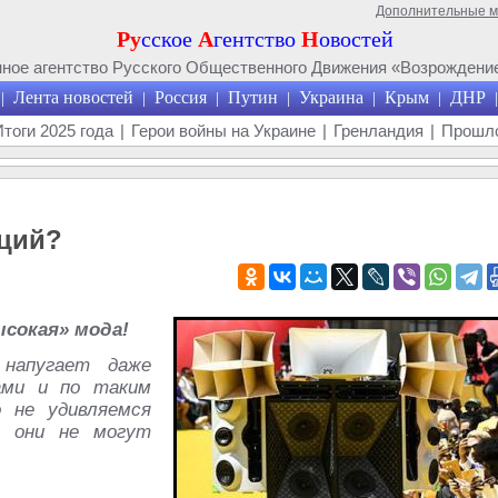
Дополнительные 
Ру
сское
А
гентство
Н
овостей
ое агентство Русского Общественного Движения «Возрождение
Лента новостей
Россия
Путин
Украина
Крым
ДНР
|
|
|
|
|
|
|
Итоги 2025 года
|
Герои войны на Украине
|
Гренландия
|
Прошло
кций?
сокая» мода!
напугает даже
ами и по таким
 не удивляемся
и они не могут