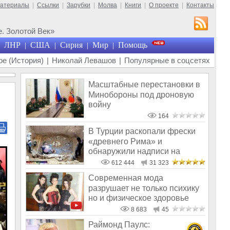
материалы
|
Ссылки
|
Зарубки
|
Молва
|
Книги
|
О проекте
|
Контакты
. Золотой Век»
ЛНР
США
Сирия
Мир
Помощь
|
|
|
|
е (История)
|
Николай Левашов
|
Популярные в соцсетях
Масштабные перестановки в
Минобороны под дроновую
войну
164
В Турции раскопали фрески
«древнего Рима» и
обнаружили надписи на
Русском!
612 444
31 323
Современная мода
разрушает не только психику
но и физическое здоровье
8 683
45
Раймонд Паулс: