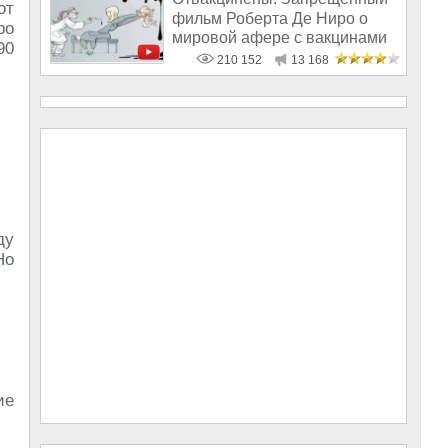
от
фильм Роберта Де Ниро о
ро
мировой афере с вакцинами
90
210 152
13 168
ду
Но
ие