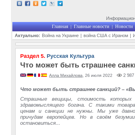
Информационн
Главная
Главные новости
Новости
|
|
Актуально:
Война на Украине
|
война США с Ираном
|
Раздел 5.
Русская Культура
Что может быть страшнее сан
2 987
Алла Михайлова
, 26 июля 2022
Что может быть страшнее санкций? – «Вы
Страшные вещицы, стоимость которых 
здравомыслящего богача. С такими товар
ценам и санкции не нужны. Мы уже давно
причудам европейцев. Но в своём безуми
остановиться...