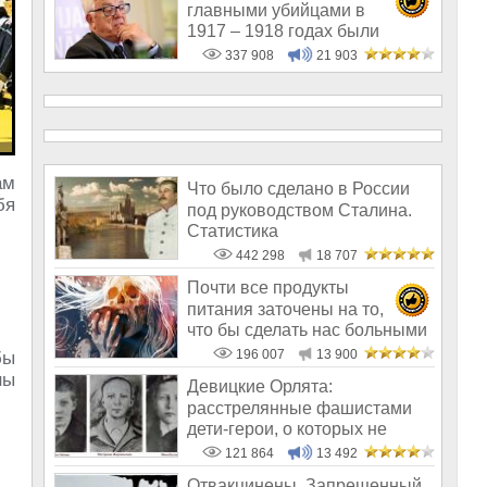
главными убийцами в
1917 – 1918 годах были
латыши и евреи, а не русс
337 908
21 903
ам
Что было сделано в России
бя
под руководством Сталина.
Статистика
442 298
18 707
Почти все продукты
питания заточены на то,
что бы сделать нас больными
и бесплодным
196 007
13 900
бы
ны
Девицкие Орлята:
расстрелянные фашистами
дети-герои, о которых не
рассказывают в шк
121 864
13 492
Отвакцинены. Запрещенный