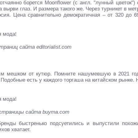
тчаянно борется Moonflower (с англ. "лунный цветок") 
 вырви глаз. И размера такого же. Через турникет в мет
рсия. Цена сравнительно демократичная – от 320 до 6
раниц сайта editorialist.com
ким мешком от кутюр. Помните нашумевшую в 2021 го
 Подобные есть у каждого торгаша на китайском рынке. 
страницы сайта buyma.com
бренды быстренько подсуетились и выпустили похож
ихов хватает.