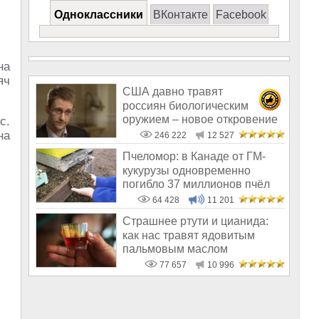
Одноклассники
ВКонтакте
Facebook
на
яч
США давно травят
россиян биологическим
оружием – новое откровение
с.
Эдварда Сноудена
на
246 222
12 527
Пчеломор: в Канаде от ГМ-
кукурузы одновременно
погибло 37 миллионов пчёл
64 428
11 201
Страшнее ртути и цианида:
как нас травят ядовитым
пальмовым маслом
77 657
10 996