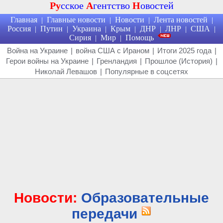
Ру
сское
А
гентство
Н
овостей
Главная
Главные новости
Новости
Лента новостей
|
|
|
|
Россия
Путин
Украина
Крым
ДНР
ЛНР
США
|
|
|
|
|
|
|
Сирия
Мир
Помощь
|
|
Война на Украине
|
война США с Ираном
|
Итоги 2025 года
|
Герои войны на Украине
|
Гренландия
|
Прошлое (История)
|
Николай Левашов
|
Популярные в соцсетях
Новости:
Образовательные
передачи