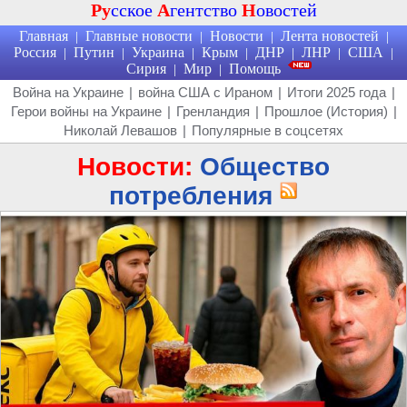
Ру
сское
А
гентство
Н
овостей
Главная
Главные новости
Новости
Лента новостей
|
|
|
|
Россия
Путин
Украина
Крым
ДНР
ЛНР
США
|
|
|
|
|
|
|
Сирия
Мир
Помощь
|
|
Война на Украине
|
война США с Ираном
|
Итоги 2025 года
|
Герои войны на Украине
|
Гренландия
|
Прошлое (История)
|
Николай Левашов
|
Популярные в соцсетях
Новости:
Общество
потребления