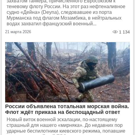
захватом танкера, причисленного Евросоюзом к
теневому флоту России. На этот раз нефтеналивное
судно «Дейна» (Deyna), следовавшее из порта
Мурманска под флагом Мозамбика, в нейтральных
водах захватил французский военный...
21 марта 2026
1 134
России объявлена тотальная морская война.
Флот ждёт приказа на беспощадный ответ
Новый виток военной эскалации, по-настоящему
страшный для нашего «мирняка». До недавних пор
ударные беспилотники киевского режима, попавшие