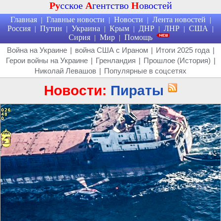
Ру
сское
А
гентство
Н
овостей
Главная
Главные новости
Новости
Лента новостей
|
|
|
|
Россия
Путин
Украина
Крым
ДНР
ЛНР
США
|
|
|
|
|
|
|
Сирия
Мир
Помощь
|
|
Война на Украине
|
война США с Ираном
|
Итоги 2025 года
|
Герои войны на Украине
|
Гренландия
|
Прошлое (История)
|
Николай Левашов
|
Популярные в соцсетях
Новости:
Пираты