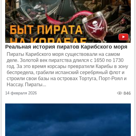
Реальная история пиратов Карибского моря
Пираты Карибского моря существовали на самом
деле. Золотой век пиратства длился с 1650 по 1730
год. За это время корсары превратили Карибы в зону
беспредела, грабили испанский серебряный флот и
строили свои базы на островах Тортуга, Порт-Роял и
Нассау. Пираты...
14 февраля 2026
846