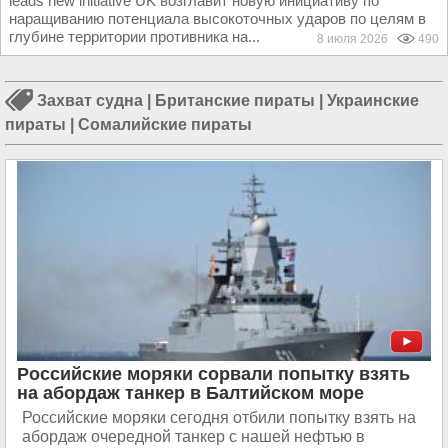
leads new initiative UK возглавит новую инициативу по
наращиванию потенциала высокоточных ударов по целям в
глубине территории противника на...
8 июля 2026
490
Захват судна
|
Британские пираты
|
Украинские
пираты
|
Сомалийские пираты
Российские моряки сорвали попытку взять
на абордаж танкер в Балтийском море
Российские моряки сегодня отбили попытку взять на
абордаж очередной танкер с нашей нефтью в