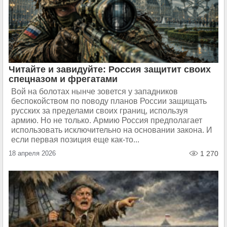
Читайте и завидуйте: Россия защитит своих
спецназом и фрегатами
Вой на болотах нынче зовется у западников
беспокойством по поводу планов России защищать
русских за пределами своих границ, используя
армию. Но не только. Армию Россия предполагает
использовать исключительно на основании закона. И
если первая позиция еще как-то...
18 апреля 2026
1 270