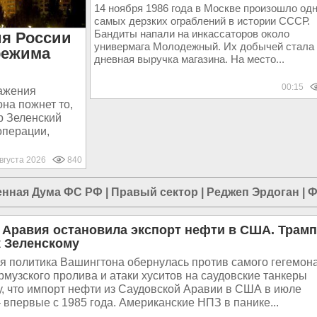
14 ноября 1986 года в Москве произошло одн
самых дерзких ограблений в истории СССР.
Бандиты напали на инкассаторов около
ия России
универмага Молодежный. Их добычей стала
режима
дневная выручка магазина. На место...
00:15
ражения
на пожнет то,
р Зеленский
операции,
августа 2026
840
енная Дума ФС РФ
|
Правый сектор
|
Реджеп Эрдоган
|
Ф
 Аравия остановила экспорт нефти в США. Трамп
к Зеленскому
 политика Вашингтона обернулась против самого гегемона
музского пролива и атаки хуситов на саудовские танкеры
у, что импорт нефти из Саудовской Аравии в США в июле
– впервые с 1985 года. Американские НПЗ в панике...