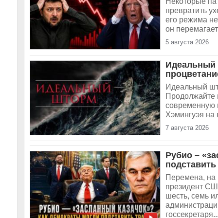
Некоторые па
превратить ух
его режима не
он перемагает 
5 августа 2026
Идеальный ш
процветание
Идеальный што
Продолжайте в
современную г
Хэмингуэя на 
7 августа 2026
Рубио – «з
подставить
Перемена, на 
президент США
шесть, семь и
администраци
госсекретаря..