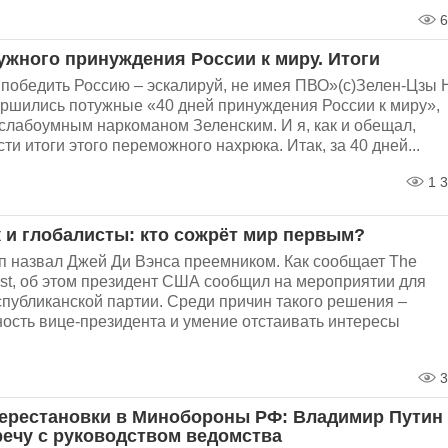
6
ужного принуждения России к миру. Итоги
победить Россию – эскалируй, не имея ПВО»(с)Зелен-Цзы 
вершились потужные «40 дней принуждения России к миру»,
слабоумным наркоманом Зеленским. И я, как и обещал,
ти итоги этого переможного нахрюка. Итак, за 40 дней...
1 3
к и глобалисты: кто сожрёт мир первым?
п назвал Джей Ди Вэнса преемником. Как сообщает The
st, об этом президент США сообщил на мероприятии для
публиканской партии. Среди причин такого решения –
ость вице-президента и умение отстаивать интересы
3
ерестановки в Минобороны РФ: Владимир Путин
речу с руководством ведомства