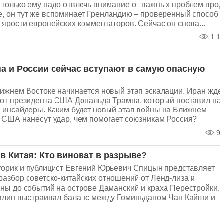
к только ему надо отвлечь внимание от важных проблем вро
, он тут же вспоминает Гренландию – проверенный способ
ярости европейских комментаторов. Сейчас он снова...
1 1
а и России сейчас вступают в самую опасную
ижнем Востоке начинается новый этап эскалации. Иран жд
 от президента США Дональда Трампа, который поставил н
т инсайдеры. Каким будет новый этап войны на Ближнем
а США нанесут удар, чем помогает союзникам Россия?
9
в Китая: Кто виноват в разрыве?
торик и публицист Евгений Юрьевич Спицын представляет
разбор советско-китайских отношений от Ленд-лиза и
ны до событий на острове Даманский и краха Перестройки.
алин выстраивал баланс между Гоминьданом Чан Кайши и