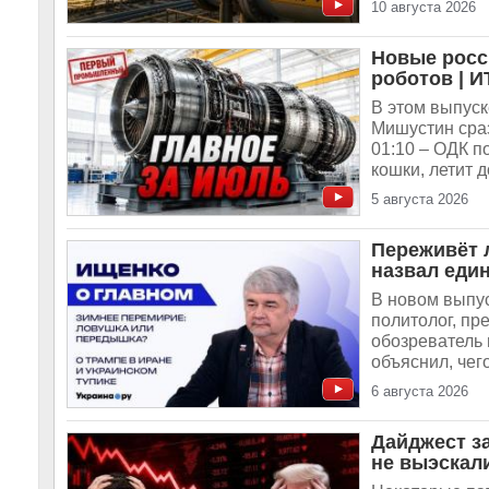
10 августа 2026
Новые росс
роботов | 
В этом выпуск
Мишустин сраз
01:10 – ОДК п
кошки, летит 
5 августа 2026
Переживёт л
назвал еди
В новом выпус
политолог, пр
обозреватель
объяснил, чего
6 августа 2026
Дайджест за
не выэскал