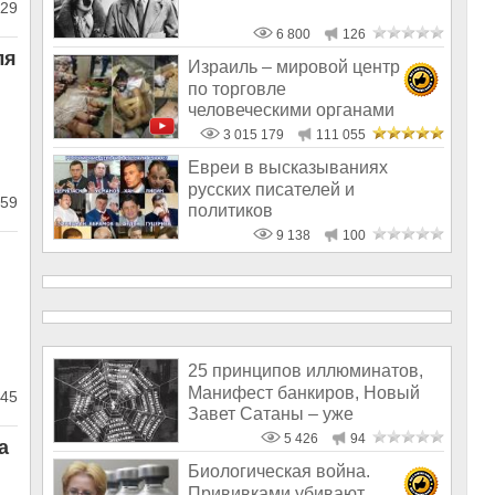
29
6 800
126
ля
Израиль – мировой центр
по торговле
человеческими органами
3 015 179
111 055
Евреи в высказываниях
русских писателей и
59
политиков
9 138
100
25 принципов иллюминатов,
Манифест банкиров, Новый
45
Завет Сатаны – уже
реальность, а
5 426
94
а
Биологическая война.
Прививками убивают