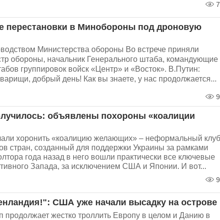
7
 перестановки в Минобороны под дроновую
оводством Министерства обороны Во встрече приняли
стр обороны, начальник Генерального штаба, командующие
абов группировок войск «Центр» и «Восток». В.Путин:
арищи, добрый день! Как вы знаете, у нас продолжается...
9
олучилось: объявлены похороны «коалиции
чали хоронить «коалицию желающих» – неформальный клу
ков стран, созданный для поддержки Украины за рамками
лтора года назад в него вошли практически все ключевые
тивного Запада, за исключением США и Японии. И вот...
9
ренландия!": США уже начали высадку на острове
 продолжает жестко троллить Европу в целом и Данию в