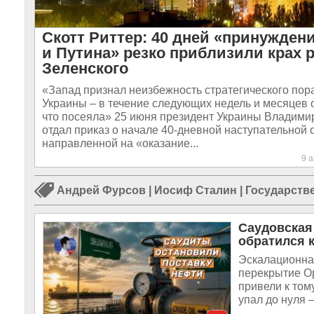
Скотт Риттер: 40 дней «принужден
и Путина» резко приблизили крах 
Зеленского
«Запад признал неизбежность стратегического по
Украины – в течение следующих недель и месяцев о
что посеяла» 25 июня президент Украины Владими
отдал приказ о начале 40-дневной наступательной 
направленной на «оказание...
9 
Андрей Фурсов
|
Иосиф Сталин
|
Государств
Саудовская
обратился 
Эскалационная
перекрытие Ор
привели к том
упал до нуля 