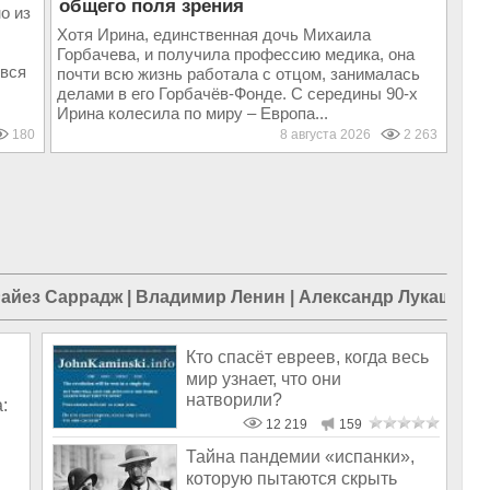
общего поля зрения
о из
Хотя Ирина, единственная дочь Михаила
Горбачева, и получила профессию медика, она
 вся
почти всю жизнь работала с отцом, занималась
делами в его Горбачёв-Фонде. С середины 90-х
Ирина колесила по миру – Европа...
180
8 августа 2026
2 263
айез Саррадж
|
Владимир Ленин
|
Александр Лукашенк
Кто спасёт евреев, когда весь
мир узнает, что они
натворили?
:
12 219
159
Тайна пандемии «испанки»,
которую пытаются скрыть