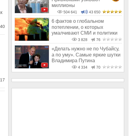
миллионы
ак
504 641
43 650
6 фактов о глобальном
40
потеплении, о которых
умалчивают СМИ и политики
3 828
76
«Делать нужно не по Чубайсу,
а по уму». Самые яркие шутки
Владимира Путина
4 334
70
17