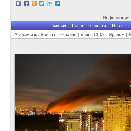
Информационн
Главная
Главные новости
Новости
|
|
Актуально:
Война на Украине
|
война США с Ираном
|