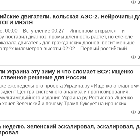
3
ийские двигатели. Кольская АЭС-2. Нейрочипы д
ИТОГИ ИЮЛЯ
е: 00:00 – Вступление 00:27 – Иннопром открылся – и
у поставил диагноз: промышленность растёт, но еле-еле
оказала двигатель для гражданских дронов: весит меньше
до трёх километров высоты 02:02 – Первый российский...
3
и Украина эту зиму и что сломает ВСУ: Ищенко
нственное решение для России
ке еженедельного проекта Украина.ру «Ищенко о главном»
езидент Центра системного анализа и прогнозирования,
 мультимедийного издания Украина.ру Ростислав Ищенко
 хочет Зеленский и почему Трамп буксует на иранских...
8
 неделю. Зеленский эскалировал, эскалировал, д
ировал