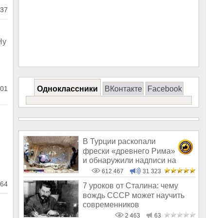
37
Ну
01
Одноклассники
ВКонтакте
Facebook
В Турции раскопали
фрески «древнего Рима»
и обнаружили надписи на
Русском!
612 467
31 323
64
7 уроков от Сталина: чему
вождь СССР может научить
современников
2 463
63