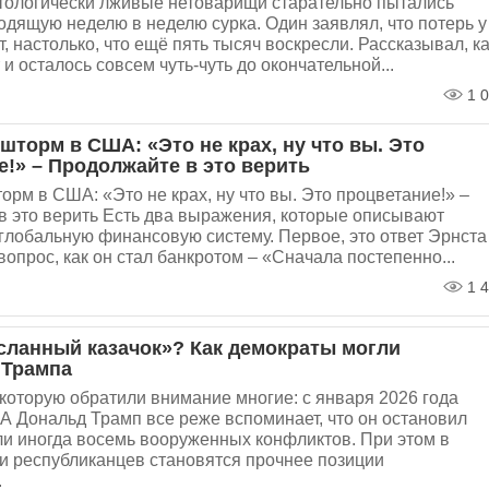
тологически лживые нетоварищи старательно пытались
одящую неделю в неделю сурка. Один заявлял, что потерь у
т, настолько, что ещё пять тысяч воскресли. Рассказывал, к
и осталось совсем чуть-чуть до окончательной...
1 0
торм в США: «Это не крах, ну что вы. Это
!» – Продолжайте в это верить
рм в США: «Это не крах, ну что вы. Это процветание!» –
 это верить Есть два выражения, которые описывают
лобальную финансовую систему. Первое, это ответ Эрнста
вопрос, как он стал банкротом – «Сначала постепенно...
1 4
асланный казачок»? Как демократы могли
 Трампа
которую обратили внимание многие: с января 2026 года
 Дональд Трамп все реже вспоминает, что он остановил
ли иногда восемь вооруженных конфликтов. При этом в
и республиканцев становятся прочнее позиции
.