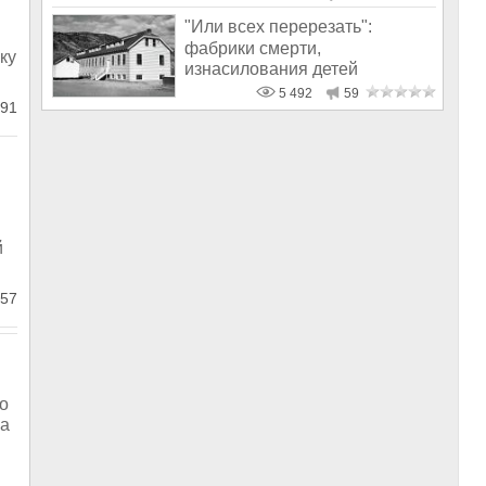
"Или всех перерезать":
фабрики смерти,
ку
изнасилования детей
священниками
5 492
59
91
й
57
о
 а