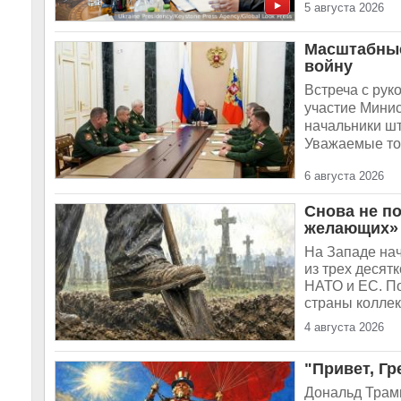
5 августа 2026
Масштабные
войну
Встреча с рук
участие Мини
начальники шт
Уважаемые тов
6 августа 2026
Снова не п
желающих»
На Западе на
из трех десят
НАТО и ЕС. По
страны коллек
4 августа 2026
"Привет, Г
Дональд Трамп