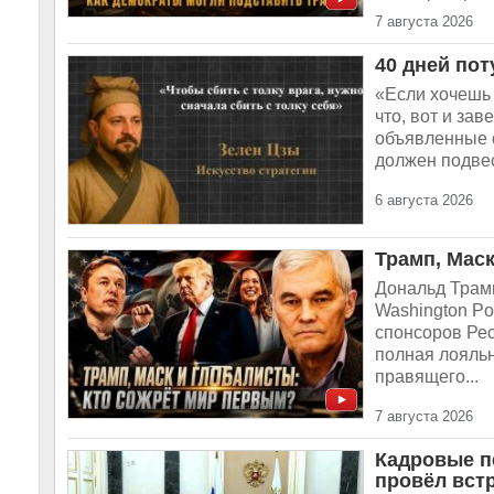
7 августа 2026
40 дней пот
«Если хочешь 
что, вот и за
объявленные 
должен подвес
6 августа 2026
Трамп, Мас
Дональд Трам
Washington Po
спонсоров Рес
полная лояльн
правящего...
7 августа 2026
Кадровые п
провёл вст