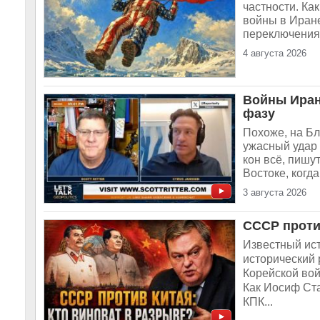
частности. Ка
войны в Иране
переключения 
4 августа 2026
Войны Иран
фазу
Похоже, на Бл
ужасный удар
кон всё, пишу
Востоке, когд
3 августа 2026
СССР проти
Известный ис
исторический 
Корейской вой
Как Иосиф Ст
КПК...