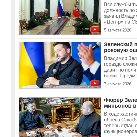
Все службы ты
должность по 
заявил Владим
«Центр» на СВ
5 августа 2026
Зеленский 
роковую ош
Владимир Зеле
гораздо сложн
давит по поли
боли». Предме
7 августа 2026
Фюрер Зеле
миньонов в
В ходе хаотич
обрела Служба
теперь отдан 
функционеров 