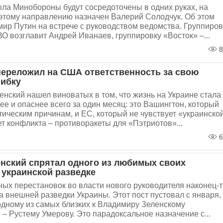
ла Минобороны будут сосредоточены в одних руках, на
этому направлению назначен Валерий Солодчук. Об этом
ир Путин на встрече с руководством ведомства. Группиров
О возглавит Андрей Иванаев, группировку «Восток» –...
8
переложил на США ответственность за свою
ибку
нский нашел виноватых в том, что жизнь на Украине стала
ее и опаснее всего за один месяц: это Вашингтон, который
тическим причинам, и ЕС, который не чувствует «украинско
т конфликта – противоракеты для «Пэтриотов»...
6
нский спрятал одного из любимых своих
 украинской разведке
ных перестановок во власти нового руководителя наконец-т
 внешней разведки Украины. Этот пост пустовал с января,
одному из самых близких к Владимиру Зеленскому
– Рустему Умерову. Это парадоксальное назначение с...