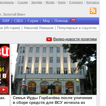
материалы
|
Ссылки
|
Зарубки
|
Молва
|
Книги
|
О проекте
|
Контакты
. Золотой Век»
ЛНР
США
Сирия
Мир
Помощь
|
|
|
|
е (История)
|
Николай Левашов
|
Популярные в соцсетях
Видео-новости политики
ах.
Семья Иуды Горбачёва после уличения
в сборе средств для ВСУ исчезла из