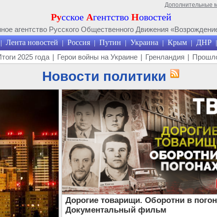
Дополнительные 
Ру
сское
А
гентство
Н
овостей
ое агентство Русского Общественного Движения «Возрождение
Лента новостей
Россия
Путин
Украина
Крым
ДНР
|
|
|
|
|
|
|
Итоги 2025 года
|
Герои войны на Украине
|
Гренландия
|
Прошло
Новости политики
Дорогие товарищи. Оборотни в погон
Документальный фильм