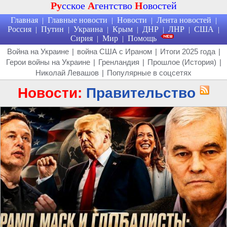
Ру
сское
А
гентство
Н
овостей
Главная
Главные новости
Новости
Лента новостей
|
|
|
|
Россия
Путин
Украина
Крым
ДНР
ЛНР
США
|
|
|
|
|
|
|
Сирия
Мир
Помощь
|
|
Война на Украине
|
война США с Ираном
|
Итоги 2025 года
|
Герои войны на Украине
|
Гренландия
|
Прошлое (История)
|
Николай Левашов
|
Популярные в соцсетях
Новости:
Правительство