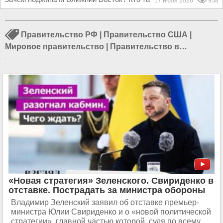
17 июля 2026
958
Правительство РФ
|
Правительство США
|
Мировое правительство
|
Правительство в
Германии
|
Татьяна Голикова
|
Отставка
правительства
|
Правительство в Беларуси
|
Правительство в Украине
|
Правительство в СССР
|
Их нравы
|
Правительство в Великобритании
|
Правительство в Москве
«Новая стратегия» Зеленского. Свириденко в
отставке. Пострадать за министра обороны
Владимир Зеленский заявил об отставке премьер-
министра Юлии Свириденко и о «новой политической
стратегии», главной частью которой, судя по всему,