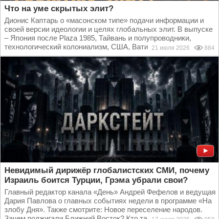
Что на уме скрытых элит?
Дионис Каптарь о «масонском типе» подачи информации и
своей версии идеологии и целях глобальных элит. В выпуске
– Япония после Plaza 1985, Тайвань и полупроводники,
технологический колониализм, США, Ватикан...
21 июля 2026
884
Невидимый дирижёр глобалистских СМИ, почему
Израиль боится Турции, Грэма убрали свои?
Главный редактор канала «День» Андрей Фефелов и ведущая
Дария Павлова о главных событиях недели в программе «На
злобу Дня». Также смотрите: Новое переселение народов.
Зачем поджигали Ближний Восток? Кто такие...