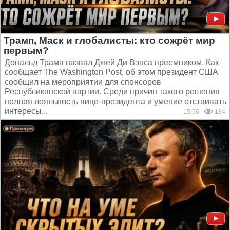
Трамп, Маск и глобалисты: кто сожрёт мир
первым?
Дональд Трамп назвал Джей Ди Вэнса преемником. Как
сообщает The Washington Post, об этом президент США
сообщил на мероприятии для спонсоров
Республиканской партии. Среди причин такого решения –
полная лояльность вице-президента и умение отстаивать
интересы...
15:56
184