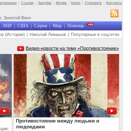
материалы
|
Ссылки
|
Зарубки
|
Молва
|
Книги
|
О проекте
|
Контакты
. Золотой Век»
ЛНР
США
Сирия
Мир
Помощь
|
|
|
|
е (История)
|
Николай Левашов
|
Популярные в соцсетях
Видео-новости на тему «Противостояние»
Противостояние между людьми и
людоедами
щив: