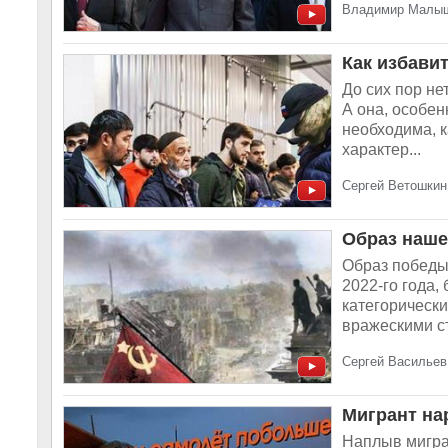
Владимир Малыше
Как избави
До сих пор не
А она, особен
необходима, к
характер...
Сергей Ветошкин,
Образ наше
Образ победы
2022-го года,
категорическ
вражескими ст
Сергей Васильев,
Мигрант на
Наплыв мигра