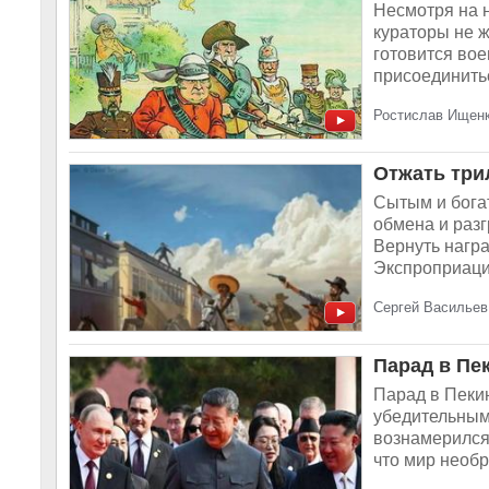
Несмотря на 
кураторы не 
готовится во
присоединитьс
Ростислав Ищенк
Отжать три
Сытым и бога
обмена и разг
Вернуть нагр
Экспроприаци
Сергей Васильев,
Парад в Пе
Парад в Пекин
убедительным
вознамерился 
что мир необр