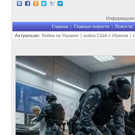
Информационн
Главная
Главные новости
Новости
|
|
Актуально:
Война на Украине
|
война США с Ираном
|