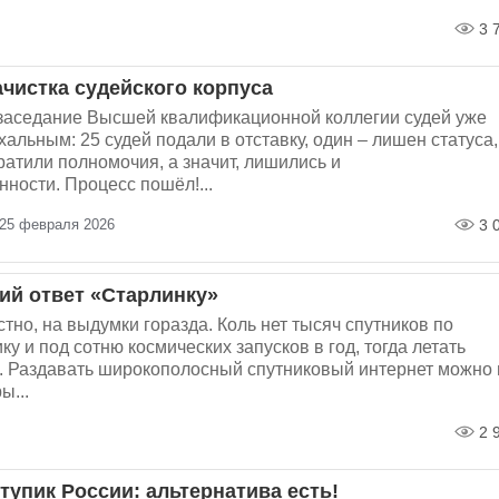
3 
ачистка судейского корпуса
заседание Высшей квалификационной коллегии судей уже
альным: 25 судей подали в отставку, один – лишен статуса,
ратили полномочия, а значит, лишились и
ности. Процесс пошёл!...
 25 февраля 2026
3 
ий ответ «Старлинку»
естно, на выдумки горазда. Коль нет тысяч спутников по
ку и под сотню космических запусков в год, тогда летать
. Раздавать широкополосный спутниковый интернет можно 
ы...
2 
упик России: альтернатива есть!