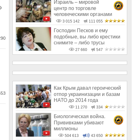
Израиль – мировой
Ф
центр по торговле
человеческими органами
3 015 142
111 055
Господин Песков и ему
подобные, вы либо крестики
290
снимите – либо трусы
наденьте
27 660
547
Как Крым давал героический
653
отпор украинизации и базам
НАТО до 2014 года
11 270
334
Биологическая война.
Прививками убивают
миллионы
504 613
43 650