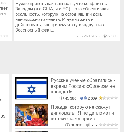
 на
Нужно принять как данность, что конфликт с
твет
Западом (и с США, и с ЕС) – это объективная
али
реальность, которую на сегодняшний день
.
невозможно изменить. И нужно жить и
действовать, воспринимая эту вводную как
бесспорный факт...
2 328
23 июня 2026
2 368
Русские учёные обратились к
евреям России: «Сионизм не
пройдёт!»
45 386
2 609
е
Правда, которую не скажут
дипломаты. Я не дипломат и
485
потому скажу прямо
36 920
616