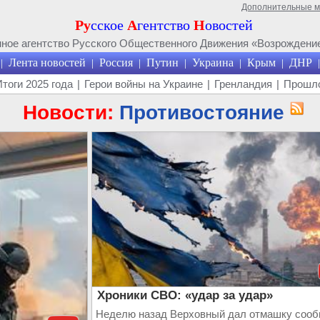
Дополнительные 
Ру
сское
А
гентство
Н
овостей
ое агентство Русского Общественного Движения «Возрождение
Лента новостей
Россия
Путин
Украина
Крым
ДНР
|
|
|
|
|
|
|
Итоги 2025 года
|
Герои войны на Украине
|
Гренландия
|
Прошло
Новости:
Противостояние
Хроники СВО: «удар за удар»
Неделю назад Верховный дал отмашку сооб