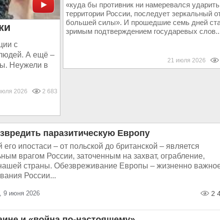
«куда бы противник ни намеревался ударить
территории России, последует зеркальный о
большей силы». И прошедшие семь дней ст
ки
зримым подтверждением государевых слов..
ции с
людей. А ещё –
21 июля 2026
ны. Неужели в
июля 2026
2 683
езвредить паразитическую Европу
 его ипостаси – от польской до британской – является
ным врагом России, заточенным на захват, ограбление,
нашей страны. Обезвреживание Европы – жизненно важно
ания России...
, 9 июня 2026
2 
аине и «война по-настоящему»