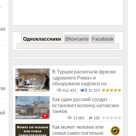
А
566
Одноклассники
ВКонтакте
Facebook
В Турции раскопали фрески
«древнего Рима» и
обнаружили надписи на
758
Русском!
612 451
31 323
Как один русский солдат
остановил колонну натовских
танков
рей
13 081
150
Как может человек или
семья самостоятельно