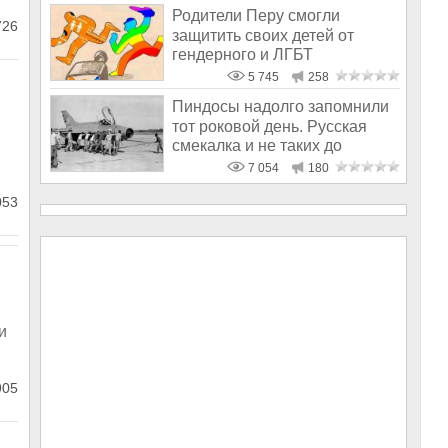
Родители Перу смогли
726
защитить своих детей от
гендерного и ЛГБТ
мракобесия в школах
5 745
258
Пиндосы надолго запомнили
тот роковой день. Русская
смекалка и не таких до
паники д
7 054
180
053
и
905