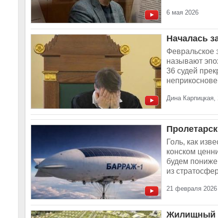
6 мая 2026
Началась з
Февральское 
называют эпох
36 судей прек
неприкосновен
Дина Карпицкая,
Пролетарск
Голь, как изв
конском ценни
будем пониже
из стратосфер
21 февраля 2026
Жилищный т