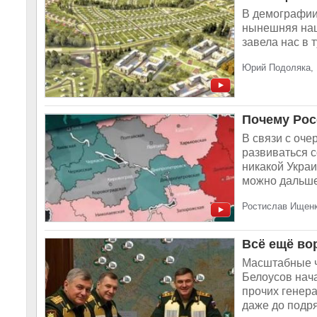
В демографии
нынешняя наш
завела нас в 
Юрий Подоляка, 
Почему Рос
В связи с оч
развиваться 
никакой Украи
можно дальше 
Ростислав Ищенк
Всё ещё во
Масштабные ч
Белоусов нач
прочих генера
даже до подря