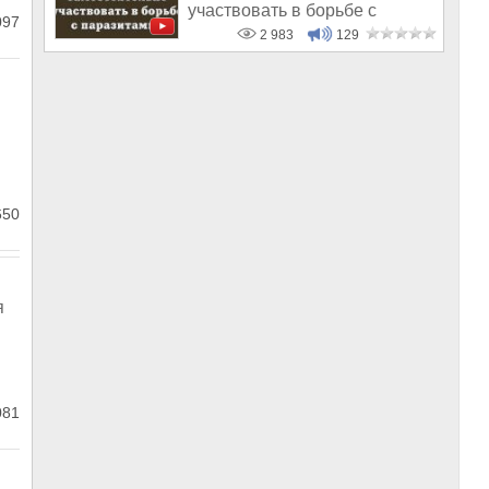
участвовать в борьбе с
097
социальными параз
2 983
129
650
я
081