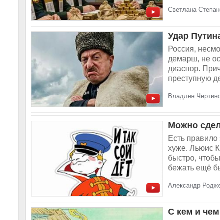
Светлана Степан
Удар Путин
Россия, несмо
демарш, не о
диаспор. Прич
преступную де
Владлен Чертино
Можно сдел
Есть правило 
хуже. Льюис 
быстро, чтобы
бежать ещё бы
Александр Родже
С кем и че