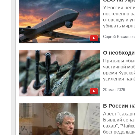
У России нет 
постепенно р
отовсюду и ун
убивать мирны
Сергей Васильев
О необходи
Призывы «быс
частичной мо
время Курской
усиления нал
20 мая 2026
В России н
Арест "сахар
Бывший сенат
сахар", "Чайк
беспредельщи