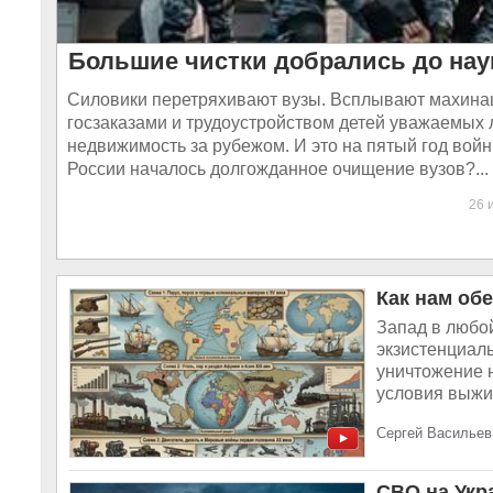
Большие чистки добрались до нау
Силовики перетряхивают вузы. Всплывают махина
госзаказами и трудоустройством детей уважаемых 
недвижимость за рубежом. И это на пятый год вой
России началось долгожданное очищение вузов?...
26 
Как нам об
Запад в любой
экзистенциаль
уничтожение 
условия выжив
Сергей Васильев
СВО на Укр