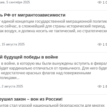
в, 5 сентября 2025
1 
ть РФ от мигрантозависимости
т единой концепции государственной миграционной политик
но сейчас, в сложнейший для страны исторический период,
ак воздух, и должна носить не тактический, но стратегическ
 15 августа 2025
1 
й будущей победы в войне
 в войне, в которую мы были вынуждены вступить в февра
 будет кардинально отличаться от привычного. Для него буде
и недостаточно красных флагов над поверженными
олицами...
 2 августа 2025
1 
рушил закон – вон из России!
нтов стал угрозой национальной безопасности для многих