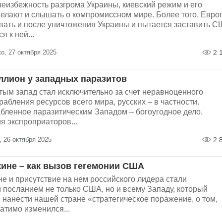
неизбежность разгрома Украины, киевский режим и его
желают и слышать о компромиссном мире. Более того, Евро
евать и после уничтожения Украины и пытается заставить 
я к ней...
о, 27 октября 2025
2 
ллион у западных паразитов
тым запад стал исключительно за счет неравноценного
рабления ресурсов всего мира, русских – в частности.
абленное паразитическим Западом – богоугодное дело.
я экспроприаторов...
 26 октября 2025
2 
кине – как вызов гегемонии США
е и присутствие на нем российского лидера стали
 посланием не только США, но и всему Западу, который
нанести нашей стране «стратегическое поражение, о том,
атимо изменился...