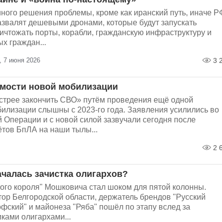
иного решения проблемы, кроме как иранский путь, иначе Р
азвалят дешевыми дронами, которые будут запускать
ичтожать порты, корабли, гражданскую инфраструктуру и
х граждан...
, 7 июня 2026
3 
мости новой мобилизации
трее закончить СВО» путём проведения ещё одной
билизации слышны с 2023-го года. Заявления усилились во
 Операции и с новой силой зазвучали сегодня после
ётов БпЛА на наши тылы...
2 
ачалась зачистка олигархов?
ного короля" Мошковича стал шоком для пятой колонны.
ор Белгородской области, держатель брендов "Русский
офский" и майонеза "Ряба" пошёл по этапу вслед за
ками олигархами...