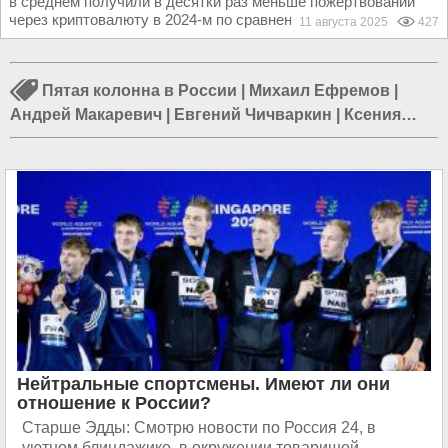
в среднем получили в десятки раз меньше пожертвований
через криптовалюту в 2024-м по сравнению с...
11 августа 2025
427
Пятая колонна в России
|
Михаил Ефремов
|
Андрей Макаревич
|
Евгений Чичваркин
|
Ксения
Собчак
|
Алексей Навальный
|
Михаил Ходорковский
|
Леонид Гозман
|
Евгения Альбац
|
Анастасия
Васильева
|
Людмила Нарусова
|
Анатолий Чубайс
Нейтральные спортсмены. Имеют ли они
отношение к России?
Старше Эдды: Смотрю новости по Россия 24, в
уютном блиндажике, в окружении товарищей.