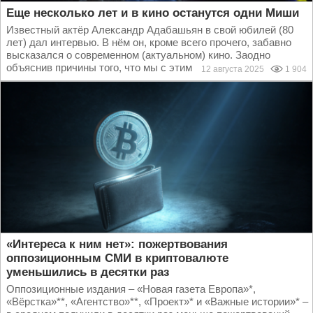
Еще несколько лет и в кино останутся одни Миши
Известный актёр Александр Адабашьян в свой юбилей (80
лет) дал интервью. В нём он, кроме всего прочего, забавно
высказался о современном (актуальном) кино. Заодно
объяснив причины того, что мы с этим кино...
12 августа 2025
1 904
«Интереса к ним нет»: пожертвования
оппозиционным СМИ в криптовалюте
уменьшились в десятки раз
Оппозиционные издания – «Новая газета Европа»*,
«Вёрстка»**, «Агентство»**, «Проект»* и «Важные истории»* –