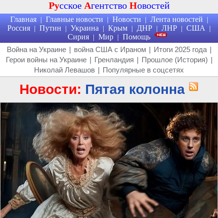
Ру
сское
А
гентство
Н
овостей
Главная
Главные новости
Новости
Лента новостей
|
|
|
|
Россия
Путин
Украина
Крым
ДНР
ЛНР
США
|
|
|
|
|
|
|
Сирия
Мир
Помощь
|
|
Война на Украине
|
война США с Ираном
|
Итоги 2025 года
|
Герои войны на Украине
|
Гренландия
|
Прошлое (История)
|
Николай Левашов
|
Популярные в соцсетях
Новости:
Пятая колонна