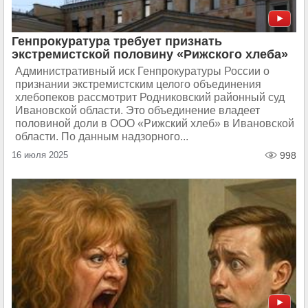
Генпрокуратура требует признать
экстремистской половину «Рижского хлеба»
Административный иск Генпрокуратуры России о
признании экстремистским целого объединения
хлебопеков рассмотрит Родниковский районный суд
Ивановской области. Это объединение владеет
половиной доли в ООО «Рижский хлеб» в Ивановской
области. По данным надзорного...
16 июля 2025
998