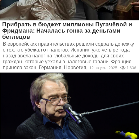
Прибрать в бюджет миллионы Пугачёвой и
Фридмана: Началась гонка за деньгами
беглецов
В европейских правительствах решили содрать денежку
с тех, кто убежал от налогов. Испания уже четыре года
назад ввела налог на глобальные доходы для своих
граждан, которые уехали в налоговые гавани. Франция
приняла закон. Германия, Норвегия, Британия –...
12 августа 2025
1 636