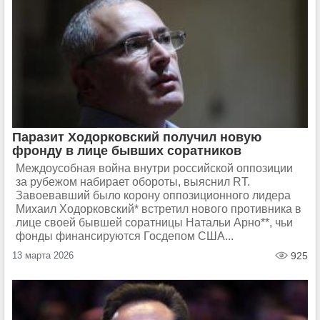
Паразит Ходорковский получил новую
фронду в лице бывших соратников
Междоусобная война внутри российской оппозиции
за рубежом набирает обороты, выяснил RT.
Завоевавший было корону оппозиционного лидера
Михаил Ходорковский* встретил нового противника в
лице своей бывшей соратницы Натальи Арно**, чьи
фонды финансируются Госдепом США...
13 марта 2026
925