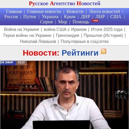
Ру
сское
А
гентство
Н
овостей
Главная
Главные новости
Новости
Лента новостей
|
|
|
|
Россия
Путин
Украина
Крым
ДНР
ЛНР
США
|
|
|
|
|
|
|
Сирия
Мир
Помощь
|
|
Война на Украине
|
война США с Ираном
|
Итоги 2025 года
|
Герои войны на Украине
|
Гренландия
|
Прошлое (История)
|
Николай Левашов
|
Популярные в соцсетях
Новости:
Рейтинги