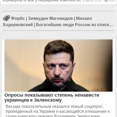
8 июля 2026
909
Форбс
|
Зиявудин Магомедов
|
Михаил
Ходорковский
|
Богатейшие люди России из списка
Форбс
|
Путин и Ходорковский
|
Михаил Гуцериев
|
Михаил Прохоров
|
Михаил Абызов
|
Роман
Абрамович
|
Михаил Фридман
|
Движение «Открытая
Россия»
|
Кредитный рейтинг
Опросы показывают степень ненависти
украинцев к Зеленскому
Весьма показательным оказался новый соцопрос,
проведенный на Украине и касающийся отношения к
главе киевского режима Владимиру Зеленскому.