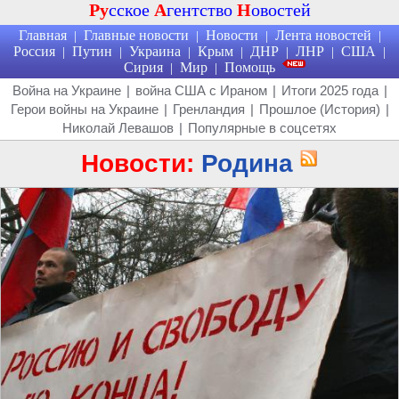
Ру
сское
А
гентство
Н
овостей
Главная
Главные новости
Новости
Лента новостей
|
|
|
|
Россия
Путин
Украина
Крым
ДНР
ЛНР
США
|
|
|
|
|
|
|
Сирия
Мир
Помощь
|
|
Война на Украине
|
война США с Ираном
|
Итоги 2025 года
|
Герои войны на Украине
|
Гренландия
|
Прошлое (История)
|
Николай Левашов
|
Популярные в соцсетях
Новости:
Родина